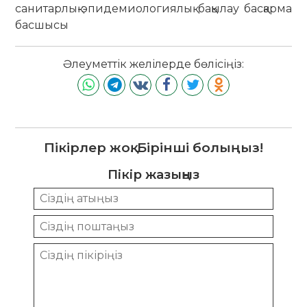
санитарлық-эпидемиологиялық бақылау басқарма
басшысы
Әлеуметтік желілерде бөлісіңіз:
Пікірлер жоқ. Бірінші болыңыз!
Пікір жазыңыз