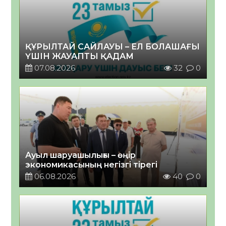
ҚҰРЫЛТАЙ САЙЛАУЫ – ЕЛ БОЛАШАҒЫ
ҮШІН ЖАУАПТЫ ҚАДАМ
07.08.2026
32
0
Ауыл шаруашылығы – өңір
экономикасының негізгі тірегі
06.08.2026
40
0