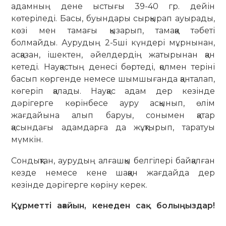
адамның дене ыстығы 39-40 гр. дейін
көтеріледі. Басы, буындары сырқырап ауырады,
көзі мен тамағы қызарып, тамаққа тәбеті
болмайды. Аурудың 2-5ші күндері мұрнынан,
асқазан, ішектен, әйелдердің жатырынан қан
кетеді. Науқастың денесі бөртеді, қолмен теріні
басып көргенде немесе шымшығанда қанталап,
көгеріп қалады. Науқас адам дер кезінде
дәрігерге көрінбесе ауру асқынып, өлім
жағдайына алып баруы, сонымен қатар
қасындағы адамдарға да жұқтырып, таратуы
мүмкін.
Сондықтан, аурудың алғашқы белгілері байқалған
кезде немесе кене шаққан жағдайда дер
кезінде дәрігерге көріну керек.
Құрметті ағайын, кенеден сақ болыңыздар!