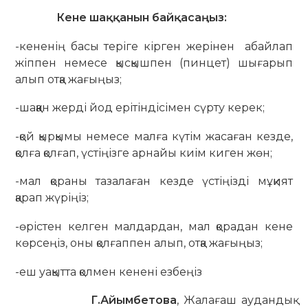
Кене шаққанын байқасаңыз:
-кененің басы теріге кірген жерінен абайлап
жіппен немесе қысқышпен (пинцет) шығарып
алып отқа жағыңыз;
-шаққан жерді йод ерітіндісімен сүрту керек;
-қой қырқымы немесе малға күтім жасаған кезде,
қолға қолғап, үстіңізге арнайы киім киген жөн;
-мал қораны тазалаған кезде үстіңізді мұқият
қарап жүріңіз;
-өрістен келген малдардан, мал қорадан кене
көрсеңіз, оны қолғаппен алып, отқа жағыңыз;
-еш уақытта қолмен кенені езбеңіз
Г.Айымбетова
, Жалағаш аудандық