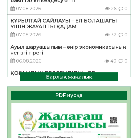
бағытталған кездесу өтті
07.08.2026
26
0
ҚҰРЫЛТАЙ САЙЛАУЫ – ЕЛ БОЛАШАҒЫ
ҮШІН ЖАУАПТЫ ҚАДАМ
07.08.2026
32
0
Ауыл шаруашылығы – өңір экономикасының
негізгі тірегі
06.08.2026
40
0
ҚОҒАМДЫҚ БЕЛСЕНДІЛІК – ЕЛ
Барлық жаңалық
ДАМУЫНЫҢ НЕГІЗІ
06.08.2026
37
0
PDF нұсқа
ҚҰРЫЛТАЙ САЙЛАУЫ – БОЛАШАҚҚА
БАСТАР ЖАУАПТЫ ТАҢДАУ
06.08.2026
39
0
Инфекциялық ауруларға қарсы иммундау
жұмыстарының тиімділігі