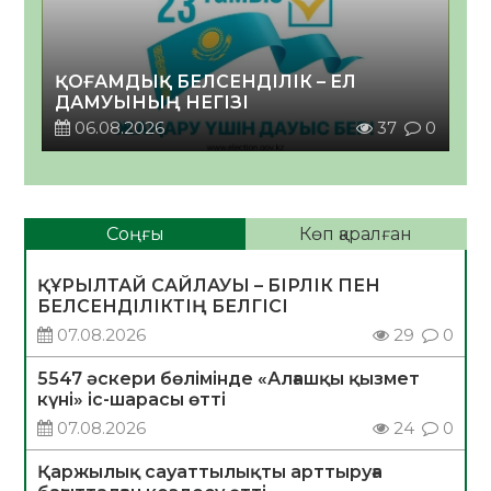
ҚОҒАМДЫҚ БЕЛСЕНДІЛІК – ЕЛ
ДАМУЫНЫҢ НЕГІЗІ
06.08.2026
37
0
Соңғы
Көп қаралған
ҚҰРЫЛТАЙ САЙЛАУЫ – БІРЛІК ПЕН
БЕЛСЕНДІЛІКТІҢ БЕЛГІСІ
07.08.2026
29
0
5547 әскери бөлімінде «Алғашқы қызмет
күні» іс-шарасы өтті
07.08.2026
24
0
Қаржылық сауаттылықты арттыруға