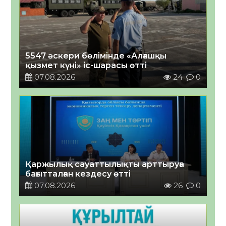
5547 әскери бөлімінде «Алғашқы
қызмет күні» іс-шарасы өтті
07.08.2026
24
0
Қаржылық сауаттылықты арттыруға
бағытталған кездесу өтті
07.08.2026
26
0