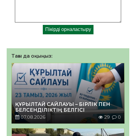
Тағы да оқыңыз:
ҚҰРЫЛТАЙ САЙЛАУЫ – БІРЛІК ПЕН
БЕЛСЕНДІЛІКТІҢ БЕЛГІСІ
07.08.2026
29
0