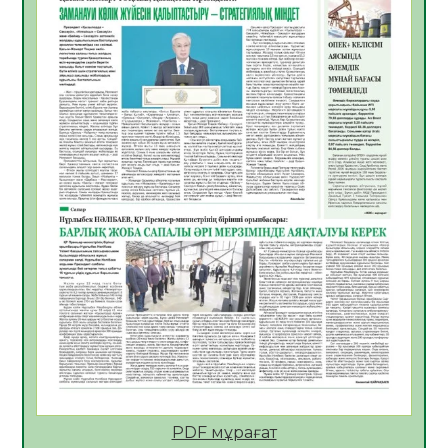
06.08.2026
41
0
Көкжөтел ауруы туралы
06.08.2026
37
0
АПВ вакцинасы туралы мәлімет
06.08.2026
37
0
Open Air: Қызылорда облысы полиция
департаменті 20 мыңнан астам
көрерменнің қауіпсіздігін қамтамасыз етті
06.08.2026
49
0
ҚЫЗЫЛОРДАДА «САНАЛЫ ҰРПАҚ –
ЖАРҚЫН БОЛАШАҚ» АТТЫ КЕҢЕЙТІЛГЕН
МӘЖІЛІС ӨТТІ
05.08.2026
50
0
Қазақстан Орталық Азиядағы көшуге ең
қолайлы ел атанды
05.08.2026
49
0
PDF мұрағат