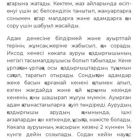
қатарына жатады. Көктем, жаз айларында өсіп-
өнуі үшін ас белсенділік танытып, жануарларға
сонымен қатар малдарға және адамдарға қан
сору үшін шабуыл жасайды.
Адам денесіне білдірмей және ауыртпай
терінің жұмсақ жеріне жабысып, қан сорады.
Иксод кенесі көкала ауруы қоздырғышының
негізгі тасымалдаушысы болып табылады. Кене
ұрпақтан-ұрпаққа осы қоздырғыштардың тұқымын
сақтап, таратып отырады. Сондықтан адамдар
жеке басын қорғамай кенені қолымен алып,
езген жағдайда және қой қырқымы кезінде
кененің қаны шашырап жұғуы мүмкін. Ауырған
адам қатынастағыларға қауіп төндіреді. Аурудың
қоздырғышы арудың қанынында, ішкі
ағзалардан қан кеткенде, құсықта, нәжісте болады.
Көкала ауруының жасырын кезеңі 2 күннен 14
күнге дейін созылады. Содан кейін науқас