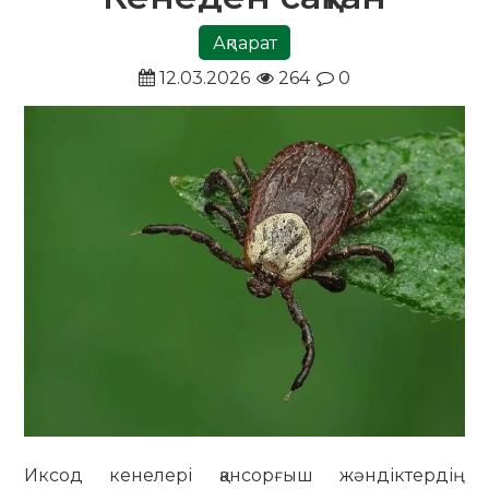
Ақпарат
12.03.2026
264
0
Иксод кенелері қансорғыш жәндіктердің