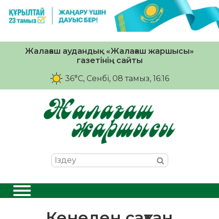
Жалағаш аудандық «Жалағаш жаршысы»
газетінің сайты
36°C
, Сенбі, 08 тамыз, 16:16
Кенеден сақтан