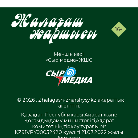
16+
Меншік иесі:
«Сыр медиа» ЖШС
© 2026 . Zhalagash-zharshysy.kz ақпараттық
агенттігі.
Қазақстан Республикасы Ақпарат және
Қоғамдық даму министрлігі,Ақпарат
комитетінің тіркеу туралы №
KZ91VPY00052420 куәлігі 21.07.2022 жылы