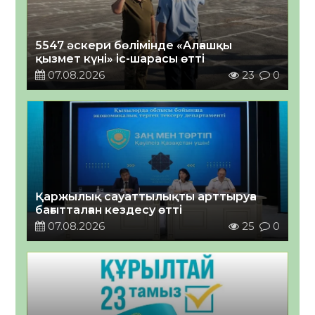
5547 әскери бөлімінде «Алғашқы
қызмет күні» іс-шарасы өтті
07.08.2026
23
0
Қаржылық сауаттылықты арттыруға
бағытталған кездесу өтті
07.08.2026
25
0