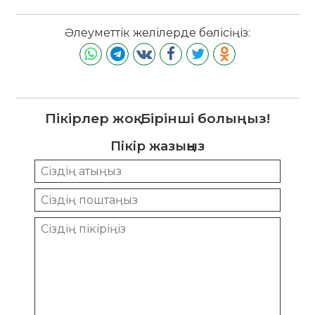
Әлеуметтік желілерде бөлісіңіз:
Пікірлер жоқ. Бірінші болыңыз!
Пікір жазыңыз