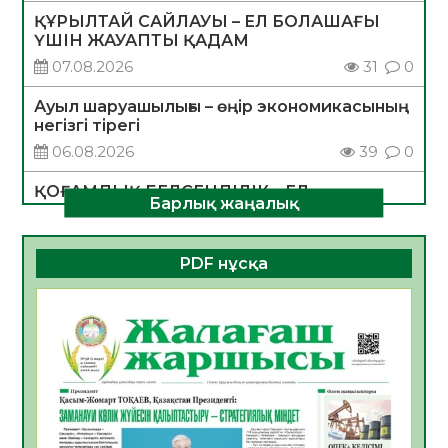
ҚҰРЫЛТАЙ САЙЛАУЫ – ЕЛ БОЛАШАҒЫ
ҮШІН ЖАУАПТЫ ҚАДАМ
07.08.2026
31
0
Ауыл шаруашылығы – өңір экономикасының
негізгі тірегі
06.08.2026
39
0
ҚОҒАМДЫҚ БЕЛСЕНДІЛІК – ЕЛ
Барлық жаңалық
ДАМУЫНЫҢ НЕГІЗІ
06.08.2026
36
0
PDF нұсқа
ҚҰРЫЛТАЙ САЙЛАУЫ – БОЛАШАҚҚА
БАСТАР ЖАУАПТЫ ТАҢДАУ
06.08.2026
38
0
Инфекциялық ауруларға қарсы иммундау
жұмыстарының тиімділігі
06.08.2026
40
0
Көкжөтел ауруы туралы