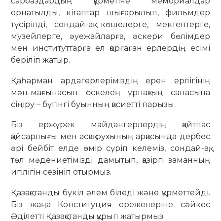
сарбаздардың құрметіне мемориалдар
орнатылды, кітаптар шығарылып, фильмдер
түсірілді, сондай-ақ көшелерге, мектептерге,
музейлерге, әуежайларға, әскери бөлімдер
мен институттарға ел қорғаған ерлердің есімі
беріліп жатыр.
Қаһарман ардагерлеріміздің ерен ерлігінің
мән-мағынасын өскелең ұрпақтың санасына
сіңіру – бүгінгі буынның қасиетті парызы.
Біз ержүрек майдангерлердің қайтпас
қайсарлығы мен асқақ рухының арқасында дербес
әрі бейбіт елде өмір сүріп келеміз, сондай-ақ,
төл мәдениетімізді дамытып, қазіргі заманның
игілігін сезініп отырмыз.
Қазақстанды бүкіл әлем біледі және құрметтейді.
Біз жаңа Конституция ережелеріне сәйкес
Әділетті Қазақстанды құрып жатырмыз.