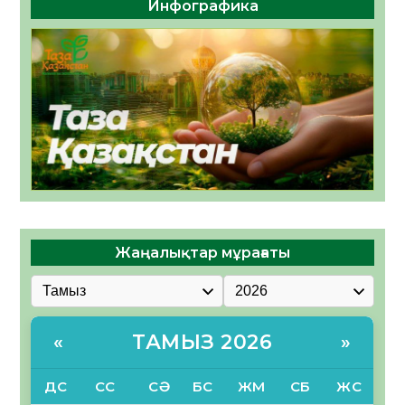
Инфографика
Жаңалықтар мұрағаты
ТАМЫЗ 2026
«
»
ДС
СС
СӘ
БС
ЖМ
СБ
ЖС