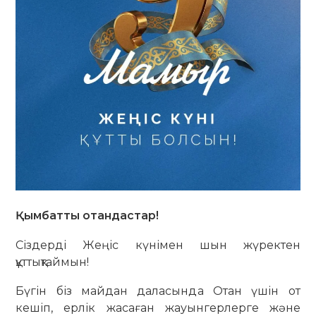
Қымбатты отандастар!
Сіздерді Жеңіс күнімен шын жүректен
құттықтаймын!
Бүгін біз майдан даласында Отан үшін от
кешіп, ерлік жасаған жауынгерлерге және