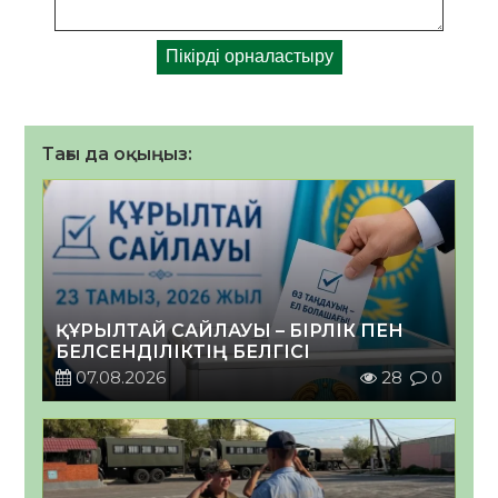
Тағы да оқыңыз:
ҚҰРЫЛТАЙ САЙЛАУЫ – БІРЛІК ПЕН
БЕЛСЕНДІЛІКТІҢ БЕЛГІСІ
07.08.2026
28
0