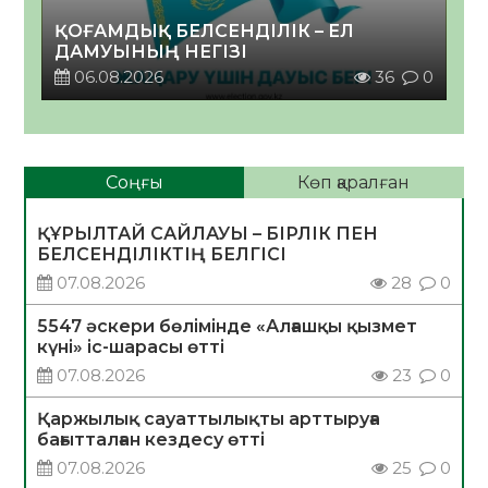
ҚОҒАМДЫҚ БЕЛСЕНДІЛІК – ЕЛ
ДАМУЫНЫҢ НЕГІЗІ
06.08.2026
36
0
Соңғы
Көп қаралған
ҚҰРЫЛТАЙ САЙЛАУЫ – БІРЛІК ПЕН
БЕЛСЕНДІЛІКТІҢ БЕЛГІСІ
07.08.2026
28
0
5547 әскери бөлімінде «Алғашқы қызмет
күні» іс-шарасы өтті
07.08.2026
23
0
Қаржылық сауаттылықты арттыруға
бағытталған кездесу өтті
07.08.2026
25
0