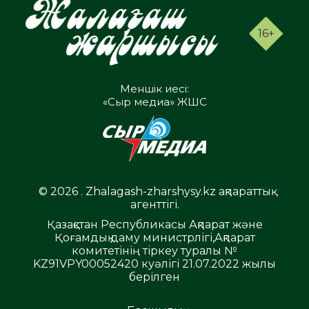
16+
Меншік иесі:
«Сыр медиа» ЖШС
© 2026 . Zhalagash-zharshysy.kz ақпараттық
агенттігі.
Қазақстан Республикасы Ақпарат және
Қоғамдық даму министрлігі,Ақпарат
комитетінің тіркеу туралы №
KZ91VPY00052420 куәлігі 21.07.2022 жылы
берілген