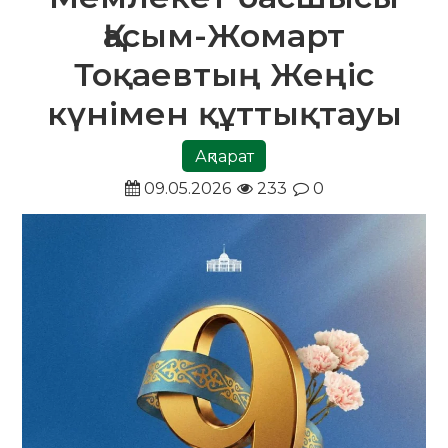
Қасым-Жомарт
Тоқаевтың Жеңіс
күнімен құттықтауы
Ақпарат
09.05.2026
233
0