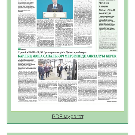
06.08.2026
36
0
АПВ вакцинасы туралы мәлімет
06.08.2026
36
0
Open Air: Қызылорда облысы полиция
департаменті 20 мыңнан астам
көрерменнің қауіпсіздігін қамтамасыз етті
06.08.2026
48
0
ҚЫЗЫЛОРДАДА «САНАЛЫ ҰРПАҚ –
ЖАРҚЫН БОЛАШАҚ» АТТЫ КЕҢЕЙТІЛГЕН
МӘЖІЛІС ӨТТІ
05.08.2026
49
0
Қазақстан Орталық Азиядағы көшуге ең
қолайлы ел атанды
05.08.2026
48
0
PDF мұрағат
Өрт қауіпсіздігі талаптарын сақтау – әр
азаматтың міндеті