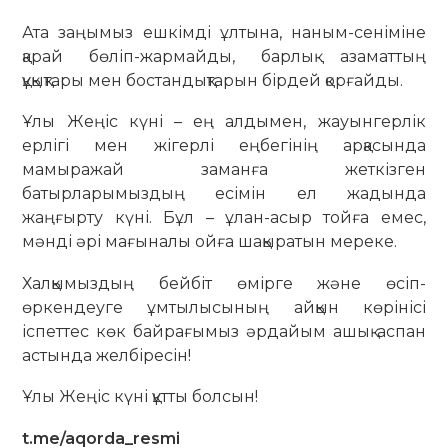
Ата заңымыз ешкімді ұлтына, наным-сеніміне
қарай бөліп-жармайды, барлық азаматтың
құқықтары мен бостандықтарын бірдей қорғайды.
Ұлы Жеңіс күні – ең алдымен, жауынгерлік
ерлігі мен жігерлі еңбегінің арқасында
мамыражай заманға жеткізген
батырларымыздың есімін ел жадында
жаңғырту күні. Бұл – ұлан-асыр тойға емес,
мәнді әрі мағыналы ойға шақыратын мереке.
Халқымыздың бейбіт өмірге және өсіп-
өркендеуге ұмтылысының айқын көрінісі
іспеттес көк байрағымыз әрдайым ашық аспан
астында желбіресін!
Ұлы Жеңіс күні құтты болсын!
t.me/aqorda_resmi