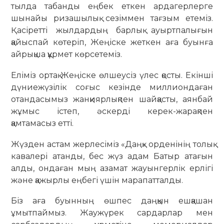
тылда табанды еңбек еткен ардагерлерге
шынайы ризашылық сезіммен тағзым етеміз.
Қасіретті жылдардың барлық ауыртпалығын
қайыспай көтеріп, Жеңіске жеткен аға буынға
айрықша құрмет көрсетеміз.
Еліміз ортақ Жеңіске өлшеусіз үлес қосты. Екінші
дүниежүзілік соғыс кезінде миллиондаған
отандасымыз жанқиярлықпен шайқасты, аянбай
жұмыс істеп, әскерді керек-жарақпен
қамтамасыз етті.
Жүзден астам жерлесіміз «Даңқ» орденінің толық
кавалері атанды, бес жүз адам Батыр атағын
алды, ондаған мың азамат жауынгерлік ерлігі
және қажырлы еңбегі үшін марапатталды.
Біз аға буынның өшпес даңқын ешқашан
ұмытпаймыз. Жаужүрек сардарлар мен