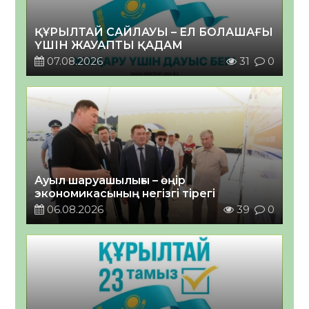
ҚҰРЫЛТАЙ САЙЛАУЫ – ЕЛ БОЛАШАҒЫ
ҮШІН ЖАУАПТЫ ҚАДАМ
07.08.2026
31
0
Ауыл шаруашылығы – өңір
экономикасының негізгі тірегі
06.08.2026
39
0