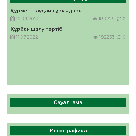
Құрметті аудан тұрғындары!
Руслан Рүстемұлы облыс әкімінің
кеңесшісі болып тағайындалды
15.09.2022
180228
0
05.08.2026
41
0
Құрбан шалу тәртібі
11.07.2022
182233
0
Сауалнама
Инфографика