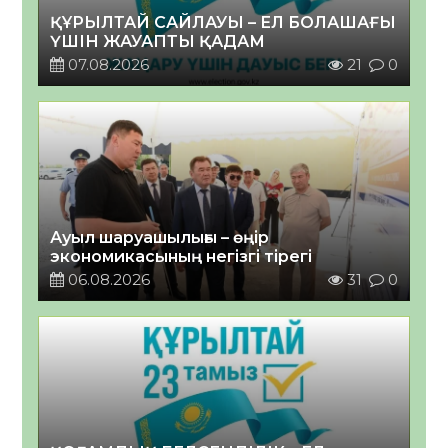
ҚҰРЫЛТАЙ САЙЛАУЫ – ЕЛ БОЛАШАҒЫ
ҮШІН ЖАУАПТЫ ҚАДАМ
07.08.2026
21
0
Ауыл шаруашылығы – өңір
экономикасының негізгі тірегі
06.08.2026
31
0