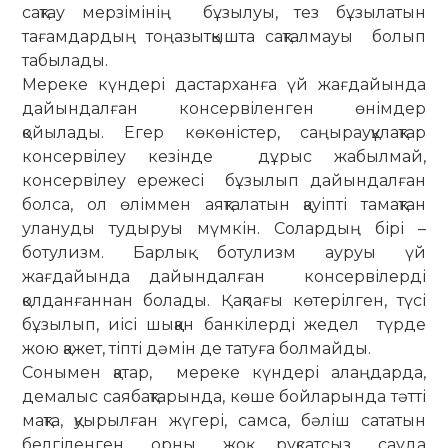
сақтау мерзімінің бұзылуы, тез бұзылатын
тағамдардың тоңазытқышта сақталмауы болып
табылады.
Мереке күндері дастарханға үй жағдайында
дайындалған консервіленген өнімдер
қойылады. Егер көкөністер, саңырауқұлақтар
консервілеу кезінде дұрыс жабылмай,
консервілеу ережесі бұзылып дайындалған
болса, ол өліммен аяқталатын қауіпті тамақтан
улануды тудыруы мүмкін. Солардың бірі –
ботулизм. Барлық ботулизм ауруы үй
жағдайында дайындалған консервілерді
қолданғаннан болады. Қақпағы көтерілген, түсі
бұзылып, иісі шыққан банкілерді жедел түрде
жою қажет, тіпті дәмін де татуға болмайды.
Сонымен қатар, мереке күндері алаңдарда,
демалыс саябақтарында, көше бойларында тәтті
мақта, қуырылған жүгері, самса, бәліш сататын
белгіленген орны жоқ, рұқсатсыз сауда