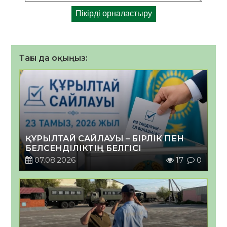
Тағы да оқыңыз:
ҚҰРЫЛТАЙ САЙЛАУЫ – БІРЛІК ПЕН
БЕЛСЕНДІЛІКТІҢ БЕЛГІСІ
07.08.2026
17
0