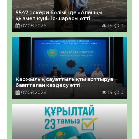
5547 әскери бөлімінде «Алғашқы
қызмет күні» іс-шарасы өтті
07.08.2026
15
0
Қаржылық сауаттылықты арттыруға
бағытталған кездесу өтті
07.08.2026
15
0