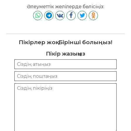
Әлеуметтік желілерде бөлісіңіз:
Пікірлер жоқ. Бірінші болыңыз!
Пікір жазыңыз