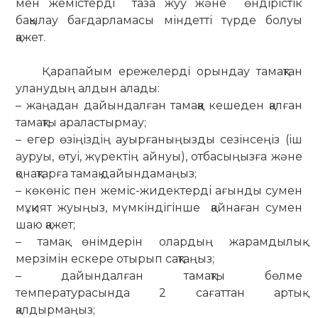
мен жемістерді таза жуу және өндірістік
бақылау бағдарламасы міндетті түрде болуы
қажет.
Қарапайым ережелерді орындау тамақтан
уланудың алдын алады:
– жаңадан дайындалған тамаққа кешеден қалған
тамақты араластырмау;
– егер өзіңіздің ауырғаныңызды сезінсеңіз (іш
ауруы, өтуі, жүректің айнуы), отбасыңызға және
қонақтарға тамақ дайындамаңыз;
– көкөніс пен жеміс-жидектерді ағынды сумен
мұқият жуыңыз, мүмкіндігінше қайнаған сумен
шаю қажет;
– тамақ өнімдерін олардың жарамдылық
мерзімін ескере отырып сақтаңыз;
– дайындалған тамақты бөлме
температурасында 2 сағаттан артық
қалдырмаңыз;