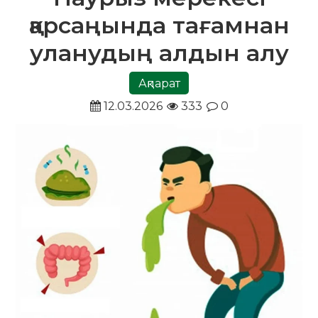
қарсаңында тағамнан
уланудың алдын алу
Ақпарат
12.03.2026
333
0