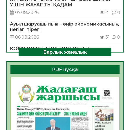
ҮШІН ЖАУАПТЫ ҚАДАМ
07.08.2026
21
0
Ауыл шаруашылығы – өңір экономикасының
негізгі тірегі
06.08.2026
31
0
ҚОҒАМДЫҚ БЕЛСЕНДІЛІК – ЕЛ
Барлық жаңалық
ДАМУЫНЫҢ НЕГІЗІ
06.08.2026
30
0
PDF нұсқа
ҚҰРЫЛТАЙ САЙЛАУЫ – БОЛАШАҚҚА
БАСТАР ЖАУАПТЫ ТАҢДАУ
06.08.2026
32
0
Инфекциялық ауруларға қарсы иммундау
жұмыстарының тиімділігі
06.08.2026
33
0
Көкжөтел ауруы туралы