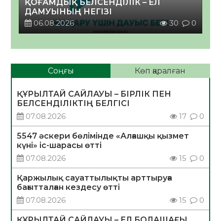
ҚОҒАМДЫҚ БЕЛСЕНДІЛІК – ЕЛ
ДАМУЫНЫҢ НЕГІЗІ
06.08.2026
30
0
Соңғы
Көп қаралған
ҚҰРЫЛТАЙ САЙЛАУЫ – БІРЛІК ПЕН
БЕЛСЕНДІЛІКТІҢ БЕЛГІСІ
07.08.2026
17
0
5547 әскери бөлімінде «Алғашқы қызмет
күні» іс-шарасы өтті
07.08.2026
15
0
Қаржылық сауаттылықты арттыруға
бағытталған кездесу өтті
07.08.2026
15
0
ҚҰРЫЛТАЙ САЙЛАУЫ – ЕЛ БОЛАШАҒЫ