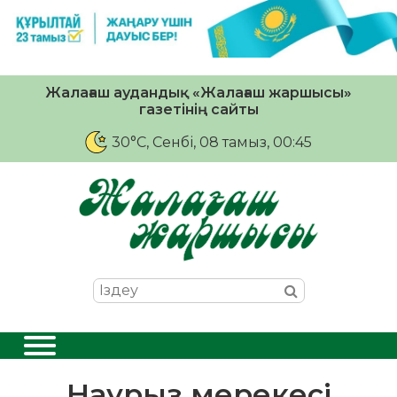
Жалағаш аудандық «Жалағаш жаршысы»
газетінің сайты
30°C
, Сенбі, 08 тамыз, 00:45
Наурыз мерекесі