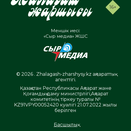
16+
Меншік иесі:
«Сыр медиа» ЖШС
© 2026 . Zhalagash-zharshysy.kz ақпараттық
агенттігі.
Қазақстан Республикасы Ақпарат және
Қоғамдық даму министрлігі,Ақпарат
комитетінің тіркеу туралы №
KZ91VPY00052420 куәлігі 21.07.2022 жылы
берілген
Басшылық