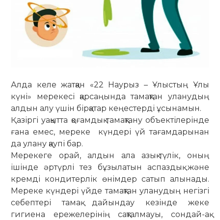
Алда келе жатқан «22 Наурыз – Ұлыстың Ұлы
күні» мерекесі қарсаңында тамақтан уланудың
алдын алу үшін бірқатар кеңестерді ұсынамын.
Қазіргі уақытта қоғамдық тамақтану объектілерінде
ғана емес, мереке күндері үй тағамдарынан
да улану қаупі бар.
Мерекеге орай, алдын ала азық-түлік, оның
ішінде әртүрлі тез бұзылатын аспаздық және
кремді кондитерлік өнімдер сатып алынады.
Мереке күндері үйде тамақтан уланудың негізгі
себептері тамақ дайындау кезінде жеке
гигиена ережелерінің сақталмауы, сондай-ақ