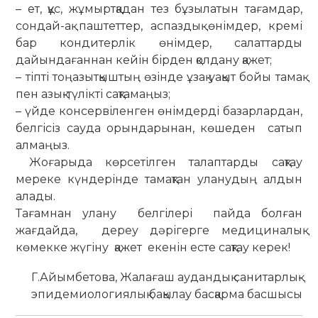
– ет, құс, жұмыртқадан тез бұзылатын тағамдар,
сондай-ақ паштеттер, аспаздық өнімдер, кремі
бар кондитерлік өнімдер, салаттарды
дайындағаннан кейін бірден қолдану қажет;
– тіпті тоңазытқыштың өзінде ұзақ уақыт бойы тамақ
пен азық-түлікті сақтамаңыз;
– үйде консервіленген өнімдерді базарлардан,
белгісіз сауда орындарынан, көшеден сатып
алмаңыз.
​​​ Жоғарыда көрсетілген талаптарды сақтау
мереке күндерінде тамақтан уланудың алдын
алады.
Тағамнан улану белгілері пайда болған
жағдайда, дереу дәрігерге медициналық
көмекке жүгіну қажет екенін есте сақтау керек!
Г.Айымбетова, Жалағаш аудандық санитарлық-
эпидемиологиялық бақылау басқарма басшысы