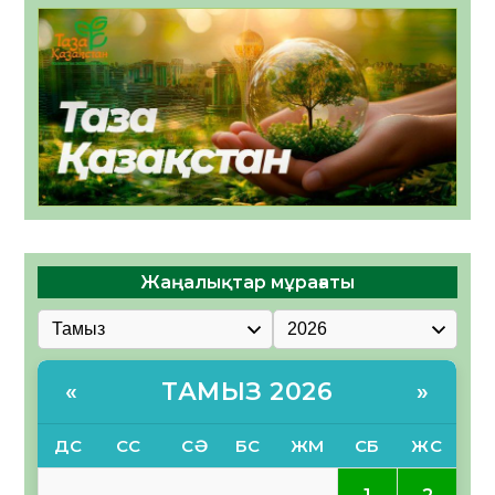
Жаңалықтар мұрағаты
ТАМЫЗ 2026
«
»
ДС
СС
СӘ
БС
ЖМ
СБ
ЖС