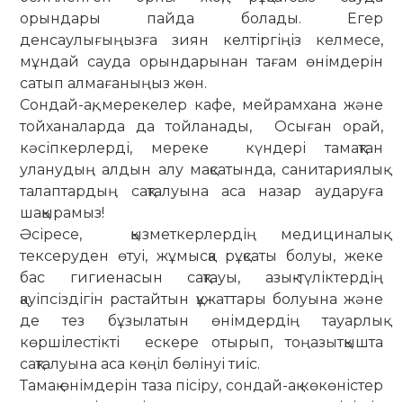
орындары пайда болады. Егер
денсаулығыңызға зиян келтіргіңіз келмесе,
мұндай сауда орындарынан тағам өнімдерін
сатып алмағаныңыз жөн.
Сондай-ақ, мерекелер кафе, мейрамхана және
тойханаларда да тойланады, Осыған орай,
кәсіпкерлерді, мереке күндері тамақтан
уланудың алдын алу мақсатында, санитариялық
талаптардың сақталуына аса назар аударуға
шақырамыз!
Әсіресе, қызметкерлердің медициналық
тексеруден өтуі, жұмысқа рұқсаты болуы, жеке
бас гигиенасын сақтауы, азық-түліктердің
қауіпсіздігін растайтын құжаттары болуына және
де тез бұзылатын өнімдердің тауарлық
көршілестікті ескере отырып, тоңазытқышта
сақталуына аса көңіл бөлінуі тиіс.
Тамақ өнімдерін таза пісіру, сондай-ақ көкөністер