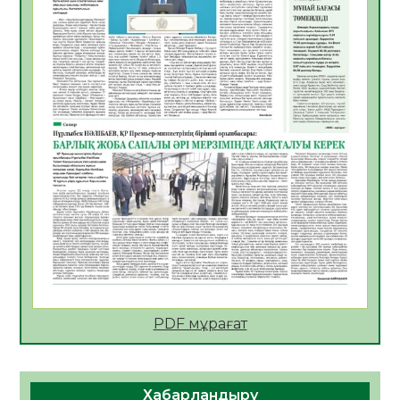
06.08.2026
30
0
АПВ вакцинасы туралы мәлімет
06.08.2026
31
0
Open Air: Қызылорда облысы полиция
департаменті 20 мыңнан астам
көрерменнің қауіпсіздігін қамтамасыз етті
06.08.2026
41
0
ҚЫЗЫЛОРДАДА «САНАЛЫ ҰРПАҚ –
ЖАРҚЫН БОЛАШАҚ» АТТЫ КЕҢЕЙТІЛГЕН
МӘЖІЛІС ӨТТІ
05.08.2026
43
0
Қазақстан Орталық Азиядағы көшуге ең
қолайлы ел атанды
05.08.2026
43
0
PDF мұрағат
Өрт қауіпсіздігі талаптарын сақтау – әр
азаматтың міндеті
Хабарландыру
05.08.2026
44
0