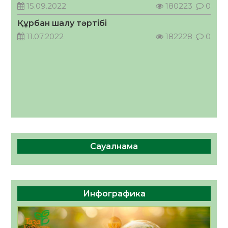
кеңесшісі болып тағайындалды
15.09.2022
180223
0
05.08.2026
38
0
Құрбан шалу тәртібі
11.07.2022
182228
0
Сауалнама
Инфографика