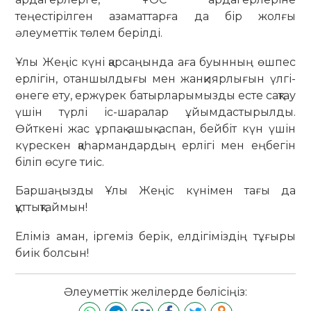
теңестірілген азаматтарға да бір жолғы
әлеуметтік төлем берілді.
Ұлы Жеңіс күні қарсаңында аға буынның өшпес
ерлігін, отаншылдығы мен жанқиярлығын үлгі-
өнеге ету, ержүрек батырларымызды есте сақтау
үшін түрлі іс-шаралар ұйымдастырылды.
Өйткені жас ұрпақ ашық аспан, бейбіт күн үшін
күрескен қаһармандардың ерлігі мен еңбегін
біліп өсуге тиіс.
Баршаңызды Ұлы Жеңіс күнімен тағы да
құттықтаймын!
Еліміз аман, іргеміз берік, елдігіміздің тұғыры
биік болсын!
Әлеуметтік желілерде бөлісіңіз: