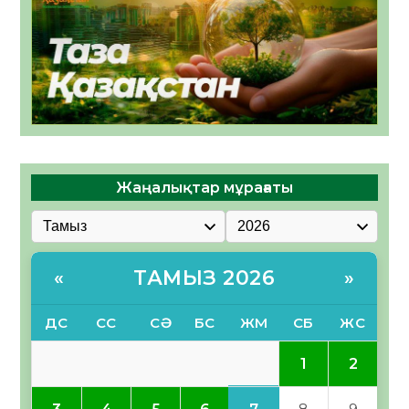
Жаңалықтар мұрағаты
ТАМЫЗ 2026
«
»
ДС
СС
СӘ
БС
ЖМ
СБ
ЖС
1
2