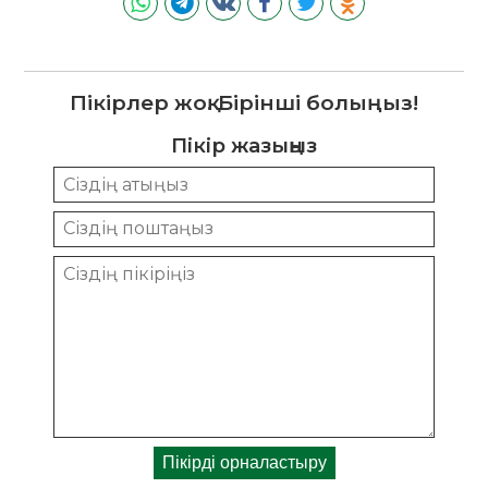
Пікірлер жоқ. Бірінші болыңыз!
Пікір жазыңыз