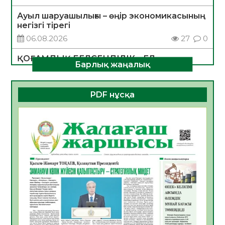
Ауыл шаруашылығы – өңір экономикасының
негізгі тірегі
06.08.2026
27
0
ҚОҒАМДЫҚ БЕЛСЕНДІЛІК – ЕЛ
Барлық жаңалық
ДАМУЫНЫҢ НЕГІЗІ
06.08.2026
25
0
PDF нұсқа
ҚҰРЫЛТАЙ САЙЛАУЫ – БОЛАШАҚҚА
БАСТАР ЖАУАПТЫ ТАҢДАУ
06.08.2026
28
0
Инфекциялық ауруларға қарсы иммундау
жұмыстарының тиімділігі
06.08.2026
29
0
Көкжөтел ауруы туралы
06.08.2026
26
0
АПВ вакцинасы туралы мәлімет