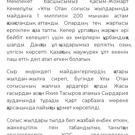
Мемлекет басшысымыз Қасым-Жомарт
Кемелұлы: «Ұлы Отан соғысы жылдарында
майданға 1 миллион 200 мыңнан астам
қазақстандық аттанды. Олардың тең жартысы
ерлікпен қаза тапты. Келер ұрпақтың жарқын әрі
бейбіт келешегі үшін өз өмірлерін құрбандыққа
шалды. Даңқты ұл-қыздарымыз ерліктің озық
үлгісін көрсетті. Қазақтың жаужүрек ұлт екенін
паш етті» деп атап өткен болатын.
Сыр өңіріндегі майдангерлердің қатары
жылдан-жылға сиреп, бүгінде Ұлы Отан
соғысының жалғыз ардагері қалды. Жасы
ғасырдан асқан Яхия Тасыров атамыз Сырдария
ауданында тұрады. Қарт сарбазға мереке
қарсаңында лайықты құрмет көрсетілді.
Соғыс жылдары тылда бел жазбай еңбек еткен,
жанкештілік пен табандылық танытқан
ардагерлерге, ҰОС ардагерлеріне