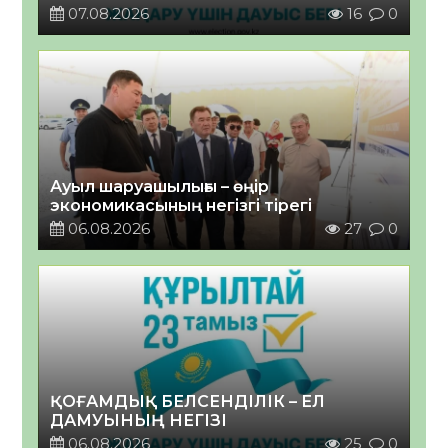
07.08.2026
16
0
Ауыл шаруашылығы – өңір
экономикасының негізгі тірегі
06.08.2026
27
0
ҚОҒАМДЫҚ БЕЛСЕНДІЛІК – ЕЛ
ДАМУЫНЫҢ НЕГІЗІ
06.08.2026
25
0