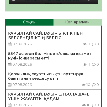
Соңғы
Көп қаралған
ҚҰРЫЛТАЙ САЙЛАУЫ – БІРЛІК ПЕН
БЕЛСЕНДІЛІКТІҢ БЕЛГІСІ
07.08.2026
11
0
5547 әскери бөлімінде «Алғашқы қызмет
күні» іс-шарасы өтті
07.08.2026
11
0
Қаржылық сауаттылықты арттыруға
бағытталған кездесу өтті
07.08.2026
10
0
ҚҰРЫЛТАЙ САЙЛАУЫ – ЕЛ БОЛАШАҒЫ
ҮШІН ЖАУАПТЫ ҚАДАМ
07.08.2026
16
0