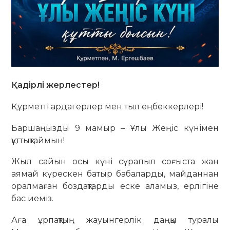
Қадірлі жерлестер!
Құрметті ардагерлер мен тыл еңбеккерлері!
Баршаңызды 9 мамыр – Ұлы Жеңіс күнімен
құттықтаймын!
Жыл сайын осы күні сұрапыл соғыста жан
аямай күрескен батыр бабаларды, майданнан
оралмаған боздақтарды еске аламыз, ерлігіне
бас иеміз.
Аға ұрпақтың жауынгерлік даңқы туралы