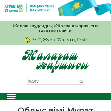
Жалағаш аудандық «Жалағаш жаршысы»
газетінің сайты
35°C
, Жұма, 07 тамыз, 19:40
Облыс әкімі Мұрат