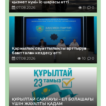
қызмет күні» іс-шарасы өтті
07.08.2026
11
0
Қаржылық сауаттылықты арттыруға
бағытталған кездесу өтті
07.08.2026
10
0
ҚҰРЫЛТАЙ САЙЛАУЫ – ЕЛ БОЛАШАҒЫ
ҮШІН ЖАУАПТЫ ҚАДАМ