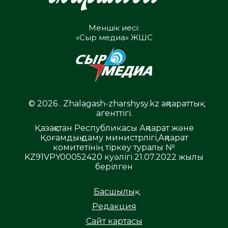
Меншік иесі:
«Сыр медиа» ЖШС
© 2026 . Zhalagash-zharshysy.kz ақпараттық
агенттігі.
Қазақстан Республикасы Ақпарат және
Қоғамдық даму министрлігі,Ақпарат
комитетінің тіркеу туралы №
KZ91VPY00052420 куәлігі 21.07.2022 жылы
берілген
Басшылық
Редакция
Сайт картасы