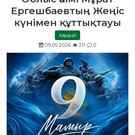
Ергешбаевтың Жеңіс
күнімен құттықтауы
Ақпарат
09.05.2026
211
0