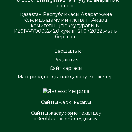
© 2026 . Zhalagash-zharshysy.kz ақпараттық
агенттігі.
Қазақстан Республикасы Ақпарат және
Қоғамдық даму министрлігі,Ақпарат
комитетінің тіркеу туралы №
KZ91VPY00052420 куәлігі 21.07.2022 жылы
берілген
Басшылық
Редакция
Сайт картасы
Материалдарды пайдалану ережелері
Сайттың ескі нұсқасы
Сайтты жасау және техқолдау
«Beoblood» веб-студиясы