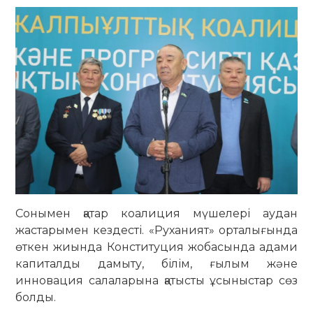
Сонымен қатар коалиция мүшелері аудан
жастарымен кездесті. «Руханият» орталығында
өткен жиында Конституция жобасында адами
капиталды дамыту, білім, ғылым және
инновация салаларына қатысты ұсыныстар сөз
болды.