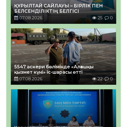
ҚҰРЫЛТАЙ САЙЛАУЫ – БІРЛІК ПЕН
БЕЛСЕНДІЛІКТІҢ БЕЛГІСІ
07.08.2026
25
0
5547 әскери бөлімінде «Алғашқы
қызмет күні» іс-шарасы өтті
07.08.2026
22
0