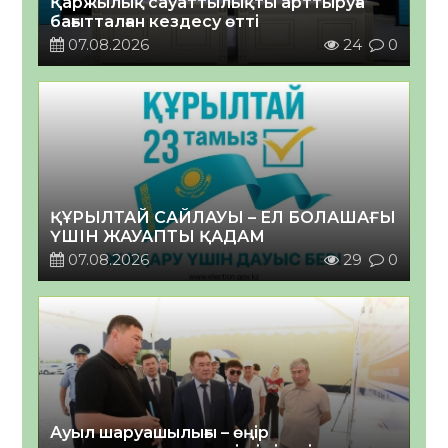
Қаржылық сауаттылықты арттыруға
бағытталған кездесу өтті
07.08.2026
24
0
ҚҰРЫЛТАЙ САЙЛАУЫ – ЕЛ БОЛАШАҒЫ
ҮШІН ЖАУАПТЫ ҚАДАМ
07.08.2026
29
0
Ауыл шаруашылығы – өңір