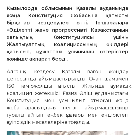
Қызылорда облысының Қазалы ауданында
жаңа Конституция жобасына қатысты
бірқатар кездесулер өтті. Іс-шараларға
«Әділетті және прогрессивті Қазақстанның
халықтық Конституциясы үшін!»
Жалпыұлттық коалициясының өкілдері
қатысып, құжаттағы ұсынылған өзгерістер
жөнінде ақпарат берді.
Алғашқы кездесу Қазалы вагон жөндеу
депосында ұйымдастырылды. Оған шамамен
150 теміржолшы қатысты. Жиында аумақтық
коалиция жетекшісі Ғазиз Әліш қолданыстағы
Конституция мен ұсынылып отырған жаңа
жоба арасындағы негізгі айырмашылықтар
туралы айтып, еңбек құқықтары мен өндірістегі
қауіпсіздік мәселелеріне тоқталды.