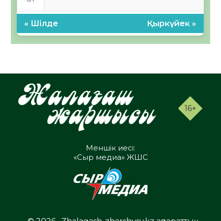
« Шілде
Қыркүйек »
16+
Меншік иесі:
«Сыр медиа» ЖШС