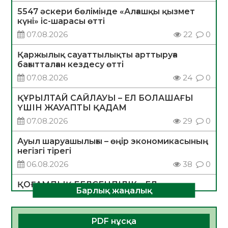
5547 әскери бөлімінде «Алғашқы қызмет
күні» іс-шарасы өтті
07.08.2026
22
0
Қаржылық сауаттылықты арттыруға
бағытталған кездесу өтті
07.08.2026
24
0
ҚҰРЫЛТАЙ САЙЛАУЫ – ЕЛ БОЛАШАҒЫ
ҮШІН ЖАУАПТЫ ҚАДАМ
07.08.2026
29
0
Ауыл шаруашылығы – өңір экономикасының
негізгі тірегі
06.08.2026
38
0
ҚОҒАМДЫҚ БЕЛСЕНДІЛІК – ЕЛ
Барлық жаңалық
ДАМУЫНЫҢ НЕГІЗІ
06.08.2026
35
0
PDF нұсқа
ҚҰРЫЛТАЙ САЙЛАУЫ – БОЛАШАҚҚА