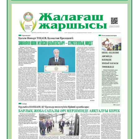
БАСТАР ЖАУАПТЫ ТАҢДАУ
06.08.2026
37
0
Инфекциялық ауруларға қарсы иммундау
жұмыстарының тиімділігі
06.08.2026
39
0
Көкжөтел ауруы туралы
06.08.2026
35
0
АПВ вакцинасы туралы мәлімет
06.08.2026
35
0
Open Air: Қызылорда облысы полиция
департаменті 20 мыңнан астам
көрерменнің қауіпсіздігін қамтамасыз етті
06.08.2026
47
0
ҚЫЗЫЛОРДАДА «САНАЛЫ ҰРПАҚ –
ЖАРҚЫН БОЛАШАҚ» АТТЫ КЕҢЕЙТІЛГЕН
МӘЖІЛІС ӨТТІ