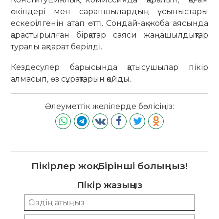
өкілдері мен сарапшылардың ұсыныстары
ескерілгенін атап өтті. Сондай-ақ жоба аясында
қарастырылған бірқатар саяси жаңашылдықтар
туралы ақпарат берілді.
Кездесулер барысында қатысушылар пікір
алмасып, өз сұрақтарын қойды.
Әлеуметтік желілерде бөлісіңіз:
Пікірлер жоқ. Бірінші болыңыз!
Пікір жазыңыз