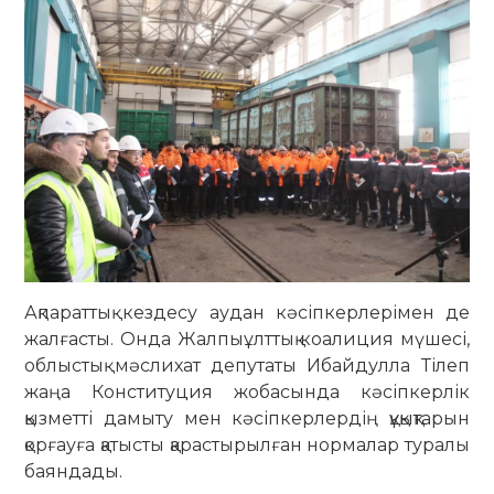
Ақпараттық кездесу аудан кәсіпкерлерімен де
жалғасты. Онда Жалпыұлттық коалиция мүшесі,
облыстық мәслихат депутаты Ибайдулла Тілеп
жаңа Конституция жобасында кәсіпкерлік
қызметті дамыту мен кәсіпкерлердің құқықтарын
қорғауға қатысты қарастырылған нормалар туралы
баяндады.