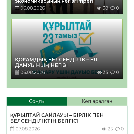
экономикасының негізгі тірегі
06.08.2026
38
0
ҚОҒАМДЫҚ БЕЛСЕНДІЛІК – ЕЛ
ДАМУЫНЫҢ НЕГІЗІ
06.08.2026
35
0
Соңғы
Көп қаралған
ҚҰРЫЛТАЙ САЙЛАУЫ – БІРЛІК ПЕН
БЕЛСЕНДІЛІКТІҢ БЕЛГІСІ
07.08.2026
25
0