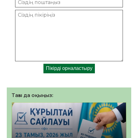
Тағы да оқыңыз: