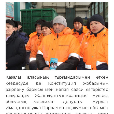
Қазалы қаласының тұрғындарымен өткен
кездесуде де Конституция жобасының
әзірлену барысы мен негізгі саяси өзгерістер
талқыланды. Жалпыұлттық коалиция мүшесі,
облыстық мәслихат депутаты Нұрлан
Имандосов құжат Парламенттің жұмыс тобы мен
Конституциялық комиссияда қаралып, қоғам