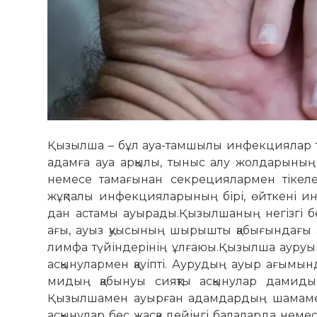
Қызылша – бұл ауа-тамшылы инфекциялар т
адамға ауа арқылы, тыныс алу жолдарын
немесе тамағынан секрециялармен тікел
жұқпалы инфекцияларының бірі, өйткені и
дан астамы ауырады.Қызылшаның негізгі бел
ағы, ауыз қуысының шырышты қабығындағы ақ д
лимфа түйіндерінің ұлғаюы.Қызылша ауруы
асқынулармен қауіпті. Аурудың ауыр ағымынд
мидың қабынуы сияқты асқынулар дамиды.
Қызылшамен ауырған адамдардың шамамен 
асқынулар бес жасқа дейінгі балаларда неме