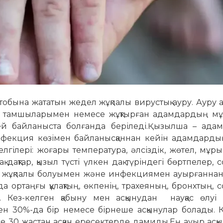
обына жататын жедел жұқпалы вирустық ауру. Ауру 
ың тамшыларымен немесе жұқтырған адамдардың м
ей байланыста болғанда беріледі.Қызылша – ада
нфекция көзімен байланысқаннан кейін адамдарды
гілері: жоғары температура, әлсіздік, жөтел, мұр
ақтар, қызыл түсті үлкен дақ түріндегі бөртпелер, с
 жұқпалы болуымен және инфекциямен ауырғаннан 
а ортаңғы құлақтың, өкпенің, трахеяның, бронхтың, с
 Кез-келген қабыну мен асқынудан науқас өлуі 
30%-да бір немесе бірнеше асқынулар болады. К
се 30 жастан асқан ересектерде дамиды.Ең ауыр асқ