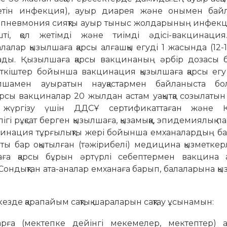
елетін инфекция), ауыр диарея және онымен бай
әне пневмония сияқты ауыр тыныс жолдарының инфек
, қол жетімді және тиімді әдісі-вакцинация.
лалар қызылшаға қарсы алғашқы егуді 1 жасында (12-1
лады. Қызылшаға қарсы вакцинаның әрбір дозасы 
ткіштер бойынша вакцинация қызылшаға қарсы егу
ылшамен ауыратын науқастармен байланыста бо
рсы вакциналар 20 жылдан астам уақытқа созылатын
я жүргізу үшін ДДСҰ сертификаттаған және Қа
і рұқсат берген қызылшаға, қызамыққа, эпидемиялық п
цинация тұрғылықты жері бойынша емханалардың бар
аты бар оқытылған (тәжірибелі) медицина қызметке
лшаға қарсы бұрын әртүрлі себептермен вакцина 
Сондықтан ата-аналар емханаға барып, балаларына қ
езде қарапайым сақтық шараларын сақтау ұсынамын:
ға (мектепке дейінгі мекемелер, мектептер) а