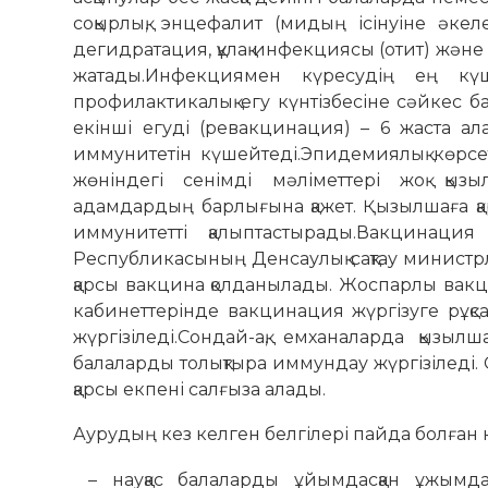
соқырлық, энцефалит (мидың ісінуіне әк
дегидратация, құлақ инфекциясы (отит) ж
жатады.Инфекциямен күресудің ең күшті
профилактикалық егу күнтізбесіне сәйкес ба
екінші егуді (ревакцинация) – 6 жаста а
иммунитетін күшейтеді.Эпидемиялық көрсе
жөніндегі сенімді мәліметтері жоқ қыз
адамдардың барлығына қажет. Қызылшаға қа
иммунитетті қалыптастырады.Вакцинаци
Республикасының Денсаулық сақтау министрліг
қарсы вакцина қолданылады. Жоспарлы вак
кабинеттерінде вакцинация жүргізуге рұқс
жүргізіледі.Сондай-ақ, емханаларда қызы
балаларды толықтыра иммундау жүргізіледі. 
қарсы екпені салғыза алады.
Аурудың кез келген белгілері пайда болған к
– науқас балаларды ұйымдасқан ұжымдар