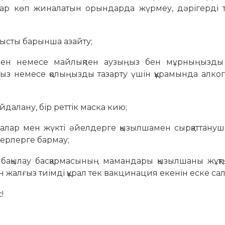
ар көп жиналатын орындарда жүрмеу, дәрігерді 
нысты барынша азайту;
мен немесе майлықпен аузыңыз бен мұрныңызды
з немесе қолыңызды тазарту үшін құрамында алког
йдалану, бір реттік маска кию;
лалар мен жүкті әйелдерге қызылшамен сырқаттануш
жерлерге бармау;
бақылау басқармасының мамандары қызылшаны жұқт
 жалғыз тиімді құрал тек вакцинация екенін еске са
!