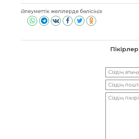
Әлеуметтік желілерде бөлісіңіз:
Пікірлер