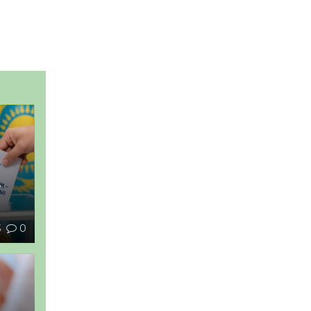
–
3
0