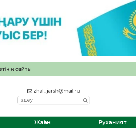
тінің сайты
zhal_jarsh@mail.ru
Жаһан
Руханият