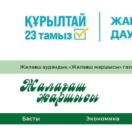
Жалағаш аудандық «Жалағаш жаршысы» газе
Басты
Экономика