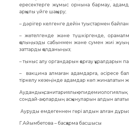
ересектерге жұмыс орнына бармау, адамд
арқылы үйге шақыру;
– дәрігер келгенге дейін туыстармен байла
– жөтелгенде және түшкіргенде, орамал
қолыңызды сабынмен және сумен жиі жуыңы
заттарды қолданыңыз;
– тыныс алу органдарын қорғау құралдарын па
– вакцина алмаған адамдарға, әсіресе ба
тіркелу кезеңінде адамдар көп жиналатын 
Аудандық санитариялық-эпидемиологиялық 
сондай-ақ олардың асқынуларын алдын алатын
Ауруды емдегеннен гөрі алдын алған дұрыс
Г.Айымбетова – басқарма басшысы