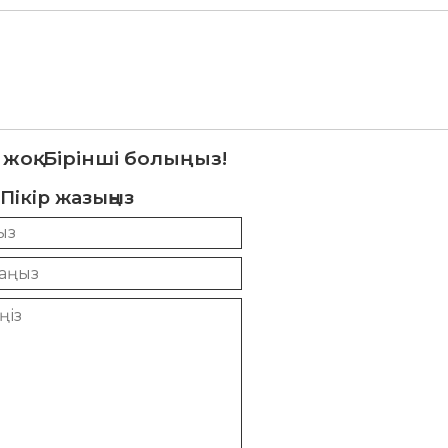
 жоқ. Бірінші болыңыз!
Пікір жазыңыз