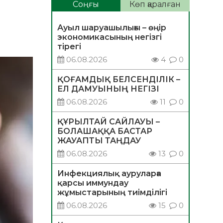
Соңғы
Көп қаралған
Ауыл шаруашылығы – өңір
экономикасының негізгі
тірегі
06.08.2026
4
0
ҚОҒАМДЫҚ БЕЛСЕНДІЛІК –
ЕЛ ДАМУЫНЫҢ НЕГІЗІ
06.08.2026
11
0
ҚҰРЫЛТАЙ САЙЛАУЫ –
БОЛАШАҚҚА БАСТАР
ЖАУАПТЫ ТАҢДАУ
06.08.2026
13
0
Инфекциялық ауруларға
қарсы иммундау
жұмыстарының тиімділігі
06.08.2026
15
0