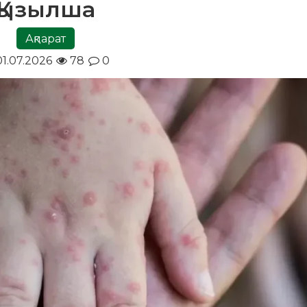
Қызылша
Ақпарат
1.07.2026
78
0