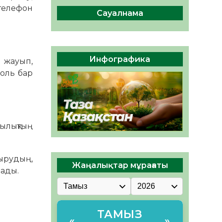
ы жаңа Құрылтай үшін дауыс
телефон
беруге дайын
Сауалнама
05.08.2026
28
0
ӘРБІР ДАУЫС – ҚОҒАМ
ДАМУЫНА ҚОСЫЛҒАН
Инфографика
 жауып,
ҮЛЕС
оль бар
05.08.2026
34
0
ылықтың
ырудың,
Жаңалықтар мұрағаты
лады.
ТАМЫЗ
«
»