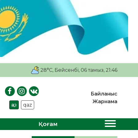
28°C
, Бейсенбі, 06 тамыз, 21:46
Байланыс
Жарнама
қаз
qaz
Қоғам