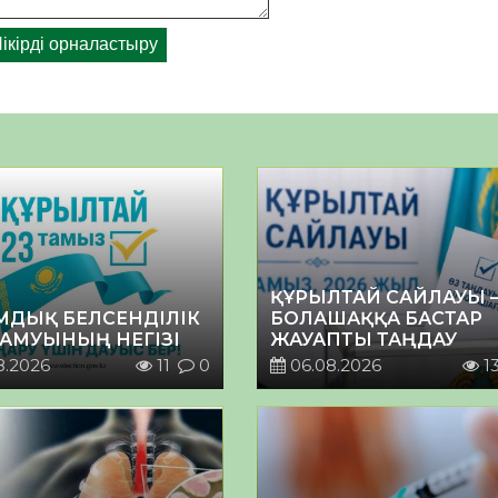
ҚҰРЫЛТАЙ САЙЛАУЫ 
МДЫҚ БЕЛСЕНДІЛІК
БОЛАШАҚҚА БАСТАР
ДАМУЫНЫҢ НЕГІЗІ
ЖАУАПТЫ ТАҢДАУ
8.2026
11
0
06.08.2026
1