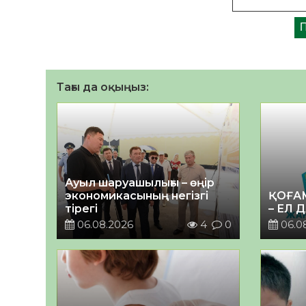
Тағы да оқыңыз:
Ауыл шаруашылығы – өңір
экономикасының негізгі
ҚОҒА
тірегі
– ЕЛ 
06.08.2026
4
0
06.0