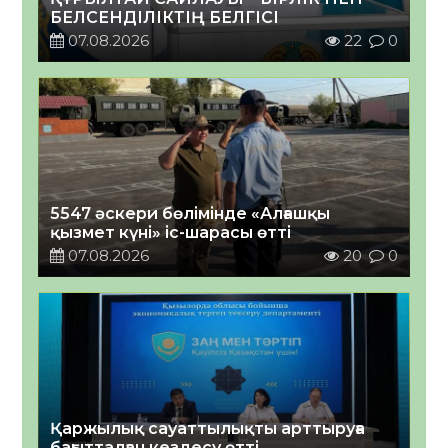
БЕЛСЕНДІЛІКТІҢ БЕЛГІСІ
07.08.2026
22
0
5547 әскери бөлімінде «Алғашқы
қызмет күні» іс-шарасы өтті
07.08.2026
20
0
Қаржылық сауаттылықты арттыруға
бағытталған кездесу өтті