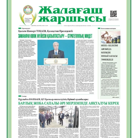
06.08.2026
35
0
Инфекциялық ауруларға қарсы иммундау
жұмыстарының тиімділігі
06.08.2026
35
0
Көкжөтел ауруы туралы
06.08.2026
33
0
АПВ вакцинасы туралы мәлімет
06.08.2026
33
0
Open Air: Қызылорда облысы полиция
департаменті 20 мыңнан астам
көрерменнің қауіпсіздігін қамтамасыз етті
06.08.2026
44
0
ҚЫЗЫЛОРДАДА «САНАЛЫ ҰРПАҚ –
ЖАРҚЫН БОЛАШАҚ» АТТЫ КЕҢЕЙТІЛГЕН
МӘЖІЛІС ӨТТІ
05.08.2026
45
0