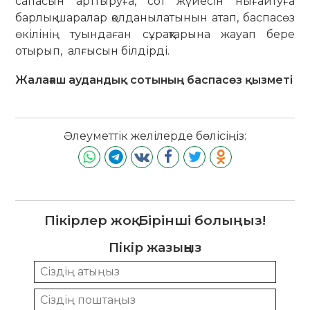
сапасын арттыруға, сот жүйесін нығайтуға
барлық шаралар қолданылатынын атап, баспасөз
өкілінің туындаған сұрақтарына жауап бере
отырып, алғысын білдірді.
Жалағаш аудандық сотының баспасөз қызметі
Әлеуметтік желілерде бөлісіңіз:
Пікірлер жоқ. Бірінші болыңыз!
Пікір жазыңыз