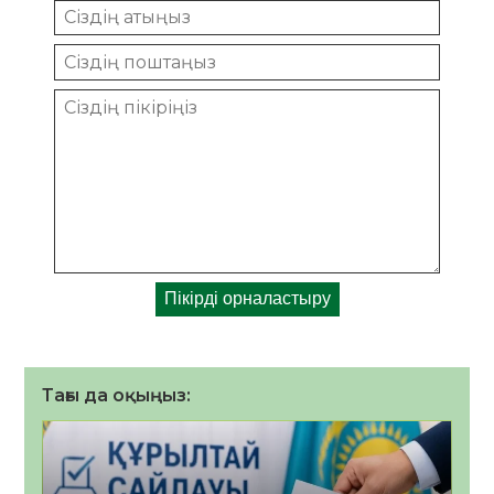
Тағы да оқыңыз: