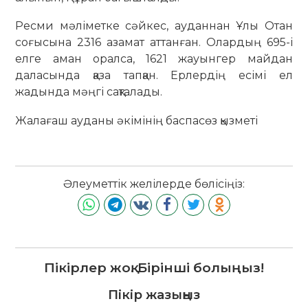
Ресми мәліметке сәйкес, ауданнан Ұлы Отан
соғысына 2316 азамат аттанған. Олардың 695-і
елге аман оралса, 1621 жауынгер майдан
даласында қаза тапқан. Ерлердің есімі ел
жадында мәңгі сақталады.
Жалағаш ауданы әкімінің баспасөз қызметі
Әлеуметтік желілерде бөлісіңіз:
Пікірлер жоқ. Бірінші болыңыз!
Пікір жазыңыз