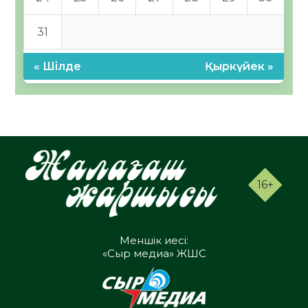
31
« Шілде
Қыркүйек »
16+
Меншік иесі:
«Сыр медиа» ЖШС