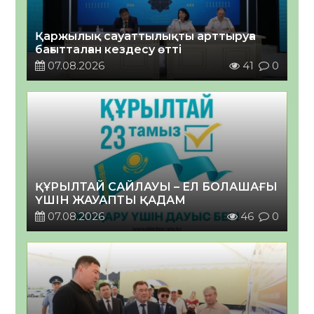
Қаржылық сауаттылықты арттыруға
бағытталған кездесу өтті
07.08.2026
41
0
ҚҰРЫЛТАЙ САЙЛАУЫ – ЕЛ БОЛАШАҒЫ
ҮШІН ЖАУАПТЫ ҚАДАМ
07.08.2026
46
0