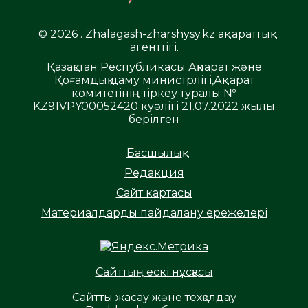
© 2026 . Zhalagash-zharshysy.kz ақпараттық
агенттігі.
Қазақстан Республикасы Ақпарат және
Қоғамдық даму министрлігі,Ақпарат
комитетінің тіркеу туралы №
KZ91VPY00052420 куәлігі 21.07.2022 жылы
берілген
Басшылық
Редакция
Сайт картасы
Материалдарды пайдалану ережелері
Сайттың ескі нұсқасы
Сайтты жасау және техқолдау