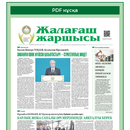
06.08.2026
51
0
PDF нұсқа
ҚҰРЫЛТАЙ САЙЛАУЫ – БОЛАШАҚҚА
БАСТАР ЖАУАПТЫ ТАҢДАУ
06.08.2026
53
0
Инфекциялық ауруларға қарсы иммундау
жұмыстарының тиімділігі
06.08.2026
55
0
Көкжөтел ауруы туралы
06.08.2026
53
0
АПВ вакцинасы туралы мәлімет
06.08.2026
52
0
Open Air: Қызылорда облысы полиция
департаменті 20 мыңнан астам
көрерменнің қауіпсіздігін қамтамасыз етті
06.08.2026
64
0