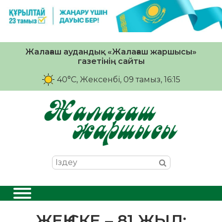
Жалағаш аудандық «Жалағаш жаршысы»
газетінің сайты
40°C
, Жексенбі, 09 тамыз, 16:15
ЖЕҢІСКЕ – 81 ЖЫЛ: