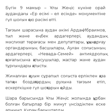
Бүгін 9 мамыр – Ұлы Жеңіс күніне орай
аудандағы «Ер есімі – ел есінде» монументіне
гүл шоғын қою рәсімі өтті.
Тағзым шарасына аудан әкімі Ардақ Ибраимов,
тыл және еңбек ардагерлері, аудандық
мәслихат төрағасы мен депутаттары, құқық қорғау
органдарының басшылары, Ауған соғысының
ардагерлері, «Невада–Семей» антиядролық
қозғалысына қатысушылар, жастар және аудан
тұрғындары қатысты.
Жиналған қауым сұрапыл соғыста ерлікпен қаза
тапқан боздақтардың рухына тағзым етіп,
ескерткішке гүл шоқтарын қойды.
Шара барысында Ұлы Жеңіс жолында құрбан
болған батырлар бір минут үнсіздікпен еске
алынып, Құран бағышталды.