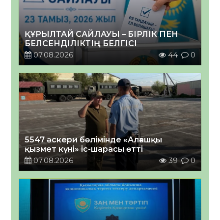
ҚҰРЫЛТАЙ САЙЛАУЫ – БІРЛІК ПЕН
БЕЛСЕНДІЛІКТІҢ БЕЛГІСІ
07.08.2026
44
0
5547 әскери бөлімінде «Алғашқы
қызмет күні» іс-шарасы өтті
07.08.2026
39
0