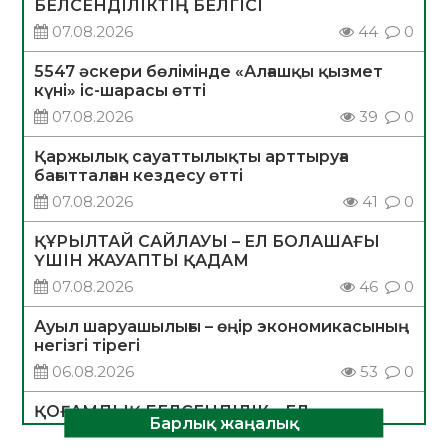
БЕЛСЕНДІЛІКТІҢ БЕЛГІСІ
07.08.2026
44
0
5547 әскери бөлімінде «Алғашқы қызмет
күні» іс-шарасы өтті
07.08.2026
39
0
Қаржылық сауаттылықты арттыруға
бағытталған кездесу өтті
07.08.2026
41
0
ҚҰРЫЛТАЙ САЙЛАУЫ – ЕЛ БОЛАШАҒЫ
ҮШІН ЖАУАПТЫ ҚАДАМ
07.08.2026
46
0
Ауыл шаруашылығы – өңір экономикасының
негізгі тірегі
06.08.2026
53
0
ҚОҒАМДЫҚ БЕЛСЕНДІЛІК – ЕЛ
Барлық жаңалық
ДАМУЫНЫҢ НЕГІЗІ