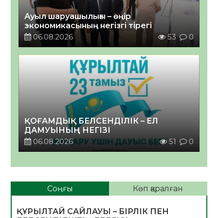
Ауыл шаруашылығы – өңір
экономикасының негізгі тірегі
06.08.2026
53
0
ҚОҒАМДЫҚ БЕЛСЕНДІЛІК – ЕЛ
ДАМУЫНЫҢ НЕГІЗІ
06.08.2026
51
0
Соңғы
Көп қаралған
ҚҰРЫЛТАЙ САЙЛАУЫ – БІРЛІК ПЕН