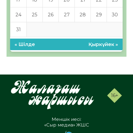
24
25
26
27
28
29
30
31
« Шілде
Қыркүйек »
16+
Меншік иесі:
«Сыр медиа» ЖШС