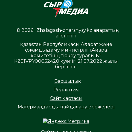
© 2026 . Zhalagash-zharshysy.kz ақпараттық
агенттігі.
Қазақстан Республикасы Ақпарат және
Қоғамдық даму министрлігі,Ақпарат
комитетінің тіркеу туралы №
KZ91VPY00052420 куәлігі 21.07.2022 жылы
берілген
Басшылық
Редакция
Сайт картасы
Материалдарды пайдалану ережелері