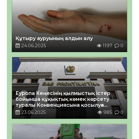
Құтыру ауруының алдын алу
24.06.2025
1197
0
Еуропа Кеңесінің қылмыстық істер
бойынша құқықтық көмек көрсету
туралы Конвенциясына қосылуға
шақыру туралы
23.06.2025
985
0