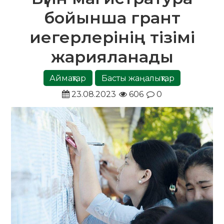
бойынша грант
иегерлерінің тізімі
жарияланады
Аймақтар
Басты жаңалықтар
23.08.2023
606
0