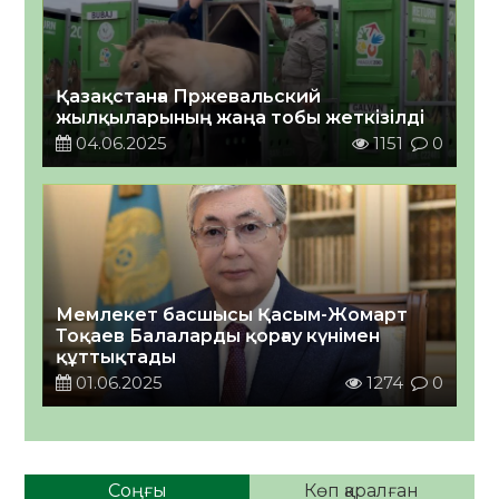
Қазақстанға Пржевальский
жылқыларының жаңа тобы жеткізілді
04.06.2025
1151
0
Мемлекет басшысы Қасым-Жомарт
Тоқаев Балаларды қорғау күнімен
құттықтады
01.06.2025
1274
0
Соңғы
Көп қаралған