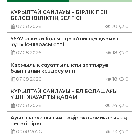
ҚҰРЫЛТАЙ САЙЛАУЫ – БІРЛІК ПЕН
БЕЛСЕНДІЛІКТІҢ БЕЛГІСІ
07.08.2026
20
0
5547 әскери бөлімінде «Алғашқы қызмет
күні» іс-шарасы өтті
07.08.2026
18
0
Қаржылық сауаттылықты арттыруға
бағытталған кездесу өтті
07.08.2026
18
0
ҚҰРЫЛТАЙ САЙЛАУЫ – ЕЛ БОЛАШАҒЫ
ҮШІН ЖАУАПТЫ ҚАДАМ
07.08.2026
24
0
Ауыл шаруашылығы – өңір экономикасының
негізгі тірегі
06.08.2026
33
0