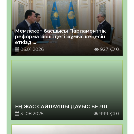
Мемлекет басшысы Парламенттік
реформа жөніндегі жұмыс кеңесін
өткізді
2026 жылғы 06 қаңтар
06.01.2026
927
0
ЕҢ ЖАС САЙЛАУШЫ ДАУЫС БЕРДІ
31.08.2025
999
0