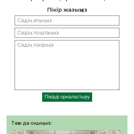
Пікір жазыңыз
Тағы да оқыңыз: