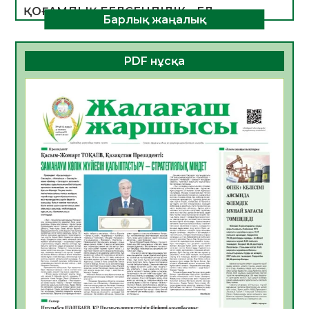
ҚОҒАМДЫҚ БЕЛСЕНДІЛІК – ЕЛ
Барлық жаңалық
ДАМУЫНЫҢ НЕГІЗІ
06.08.2026
31
0
PDF нұсқа
ҚҰРЫЛТАЙ САЙЛАУЫ – БОЛАШАҚҚА
БАСТАР ЖАУАПТЫ ТАҢДАУ
06.08.2026
34
0
Инфекциялық ауруларға қарсы иммундау
жұмыстарының тиімділігі
06.08.2026
34
0
Көкжөтел ауруы туралы
06.08.2026
32
0
АПВ вакцинасы туралы мәлімет
06.08.2026
32
0
Open Air: Қызылорда облысы полиция
департаменті 20 мыңнан астам
көрерменнің қауіпсіздігін қамтамасыз етті