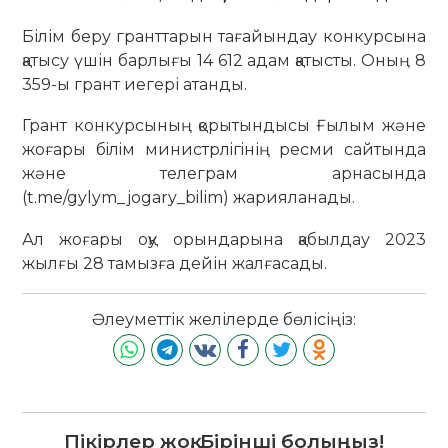
Білім беру гранттарын тағайындау конкурсына
қатысу үшін барлығы 14 612 адам қатысты. Оның 8
359-ы грант иегері атанды.
Грант конкурсының қорытындысы Ғылым және
жоғары бiлiм министрлiгiнің ресми сайтында
және телеграм арнасында
(t.me/gylym_jogary_bilim) жарияланады.
Ал жоғары оқу орындарына қабылдау 2023
жылғы 28 тамызға дейін жалғасады.
Әлеуметтік желілерде бөлісіңіз:
Пікірлер жоқ. Бірінші болыңыз!