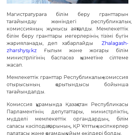
Магистратураға білім беру гранттарын
тағайындау жөніндегі республикалық
комиссияның жұмысы аяқталды. Мемлекеттік
білім беру гранттары иегерлерінің тізімі бүгін
жарияланады, деп хабарлайды
Zhalagash-
zharshysy.kz
Ғылым және жоғары білім
министрлігінің баспасөз қызметіне сілтеме
жасап.
Мемлекеттік гранттар Республикалық комиссия
отырысының қорытындысы бойынша
тағайындалды.
Комиссия құрамында Қазақстан Республикасы
Парламентінің депутаттары, министрліктің,
мүдделі мемлекеттік органдардың, бiлiм
саласы кәсiподақтарының, ҚР Ұлттық кәсiпкерлер
палатасы және қоғамдық ұйым өкілдері болды.