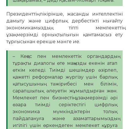
шақырамыз, – деді Қасым-Жомарт Тоқаев.
Президенттің пікірінше, жасанды интеллектіні
дамыту және цифрлық дербестікті нығайту
экономикамыздың, тіпті мемлекеттің
ұзақмерзімді орнықтылығын қамтамасыз ету
тұрғысынан ерекше мәнге ие.
– Кеңес пен мемлекеттік органдардың
тұрақты диалогы өте маңызды екенін атап
өткім келеді. Тиімді шешімдер әзірлеп,
қажетті реформалар жүргізу үшін барлық
қатысушының тәжірибесі мен білімін,
сарапшылық әлеуетін жұмылдырған жөн.
Мемлекет пен бизнестің ұзақмерзімді әрі
өзара тиімді серіктестігі цифрлық
экономика мүмкіндіктерін толық
пайдалануға және азаматтарымыздың
игілігі үшін өркендеген мемлекет құруға