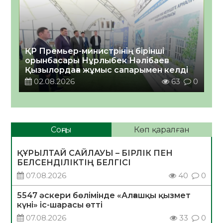
ҚР Премьер-министрінің бірінші
орынбасары Нұрлыбек Нәлібаев
Қызылордаға жұмыс сапарымен келді
02.08.2026
63
0
Соңғы
Көп қаралған
ҚҰРЫЛТАЙ САЙЛАУЫ – БІРЛІК ПЕН
БЕЛСЕНДІЛІКТІҢ БЕЛГІСІ
07.08.2026
40
0
5547 әскери бөлімінде «Алғашқы қызмет
күні» іс-шарасы өтті
07.08.2026
33
0