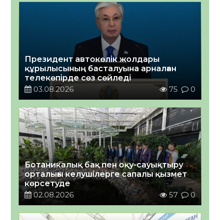
Президент автокөлік жолдары
құрылысының басталуына арналған
телекөпірде сөз сөйледі
03.08.2026
75
0
Ботаникалық бақ пен оқу-сауықтыру
орталығы келушілерге сапалы қызмет
көрсетуде
02.08.2026
57
0