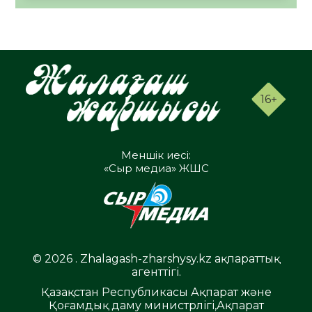
16+
Меншік иесі:
«Сыр медиа» ЖШС
© 2026 . Zhalagash-zharshysy.kz ақпараттық
агенттігі.
Қазақстан Республикасы Ақпарат және
Қоғамдық даму министрлігі,Ақпарат