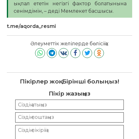
ықпал ететін негізгі фактор болатынына
сенімдімін, – деді Мемлекет басшысы.
t.me/aqorda_resmi
Әлеуметтік желілерде бөлісіңіз:
Пікірлер жоқ. Бірінші болыңыз!
Пікір жазыңыз