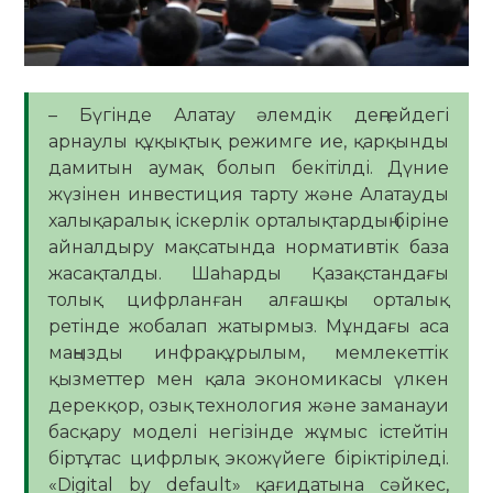
– Бүгінде Алатау әлемдік деңгейдегі
арнаулы құқықтық режимге ие, қарқынды
дамитын аумақ болып бекітілді. Дүние
жүзінен инвестиция тарту және Алатауды
халықаралық іскерлік орталықтардың біріне
айналдыру мақсатында нормативтік база
жасақталды. Шаһарды Қазақстандағы
толық цифрланған алғашқы орталық
ретінде жобалап жатырмыз. Мұндағы аса
маңызды инфрақұрылым, мемлекеттік
қызметтер мен қала экономикасы үлкен
дерекқор, озық технология және заманауи
басқару моделі негізінде жұмыс істейтін
біртұтас цифрлық экожүйеге біріктіріледі.
«Digital by default» қағидатына сәйкес,