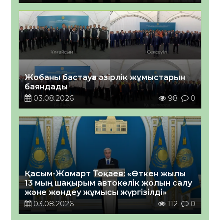
Жобаны бастауға әзірлік жұмыстарын
баяндады
03.08.2026
98
0
Қасым-Жомарт Тоқаев: «Өткен жылы
13 мың шақырым автокөлік жолын салу
және жөндеу жұмысы жүргізілді»
03.08.2026
112
0