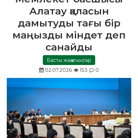
Алатау қаласын
дамытуды тағы бір
маңызды міндет деп
санайды
Басты жаңалықтар
02.07.2026
153
0