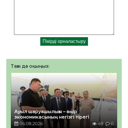
Тағы да оқыңыз:
Ауыл шаруашылығы – өңір
экономикасының негізгі тірегі
06.08.2026
49
0