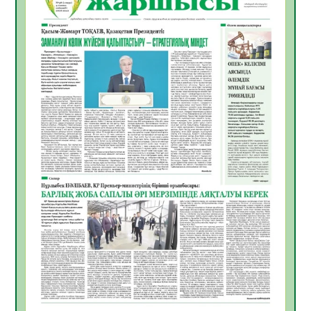
Инфекциялық ауруларға қарсы иммундау
жұмыстарының тиімділігі
06.08.2026
51
0
Көкжөтел ауруы туралы
06.08.2026
48
0
АПВ вакцинасы туралы мәлімет
06.08.2026
46
0
Open Air: Қызылорда облысы полиция
департаменті 20 мыңнан астам
көрерменнің қауіпсіздігін қамтамасыз етті
06.08.2026
60
0
ҚЫЗЫЛОРДАДА «САНАЛЫ ҰРПАҚ –
ЖАРҚЫН БОЛАШАҚ» АТТЫ КЕҢЕЙТІЛГЕН
МӘЖІЛІС ӨТТІ
05.08.2026
61
0
Қазақстан Орталық Азиядағы көшуге ең