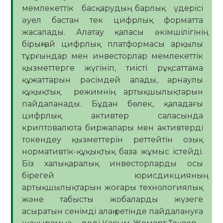
мемлекеттік басқарудың барлық үдерісі
әуел бастан тек цифрлық форматта
жасалады. Алатау қаласы әкімшілігінің
бірыңғай цифрлық платформасы арқылы
тұрғындар мен инвесторлар мемлекеттік
қызметтерге жүгініп, тиісті рұқсаттама
құжаттарын рәсімдей алады, арнаулы
құқықтық режимнің артықшылықтарын
пайдаланады. Бұдан бөлек, қаладағы
цифрлық активтер саласында
криптовалюта биржалары мен активтерді
токендеу қызметтерін реттейтін озық
нормативтік-құқықтық база жұмыс істейді.
Біз халықаралық инвесторларды осы
бірегей юрисдикцияның
артықшылықтарын жоғары технологиялық
және табысты жобаларды жүзеге
асыратын сенімді алаң ретінде пайдалануға