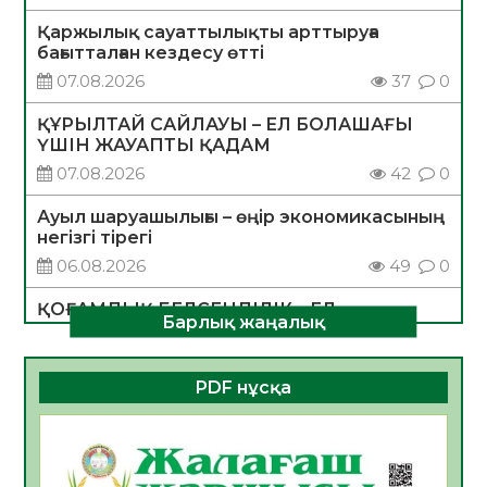
Қаржылық сауаттылықты арттыруға
бағытталған кездесу өтті
07.08.2026
37
0
ҚҰРЫЛТАЙ САЙЛАУЫ – ЕЛ БОЛАШАҒЫ
ҮШІН ЖАУАПТЫ ҚАДАМ
07.08.2026
42
0
Ауыл шаруашылығы – өңір экономикасының
негізгі тірегі
06.08.2026
49
0
ҚОҒАМДЫҚ БЕЛСЕНДІЛІК – ЕЛ
Барлық жаңалық
ДАМУЫНЫҢ НЕГІЗІ
06.08.2026
47
0
PDF нұсқа
ҚҰРЫЛТАЙ САЙЛАУЫ – БОЛАШАҚҚА
БАСТАР ЖАУАПТЫ ТАҢДАУ
06.08.2026
49
0