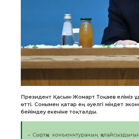
Президент Қасым-Жомарт Тоқаев еліміз ұ
өтті. Сонымен қатар ең әуелгі міндет эко
бейімдеу екеніне тоқталды.
– Сыртқы конъюнктураның қолайсыздығына