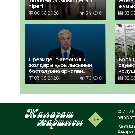
экономикасының негізгі
Жобаны
тірегі
жұмыс
06.08.2026
54
0
03.0
Президент автокөлік
Ботан
жолдары құрылысының
сауық
басталуына арналған
келуш
телекөпірде сөз сөйледі
қызме
03.08.2026
76
0
02.0
© 2026 
ақпаратт
16+
Қазақс
Ақпара