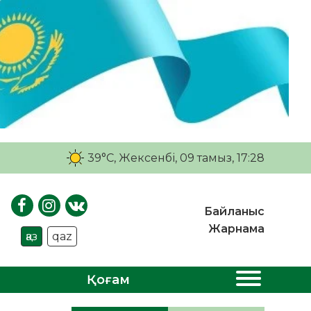
39°C
, Жексенбі, 09 тамыз, 17:28
Байланыс
Жарнама
қаз
qaz
Қоғам