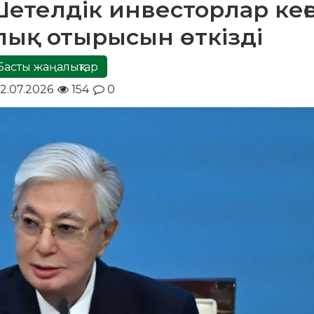
телдік инвесторлар кеңес
лық отырысын өткізді
Басты жаңалықтар
2.07.2026
154
0