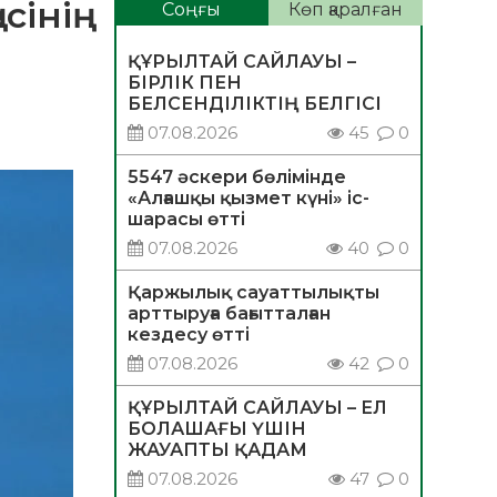
інің
Соңғы
Көп қаралған
ҚҰРЫЛТАЙ САЙЛАУЫ –
БІРЛІК ПЕН
БЕЛСЕНДІЛІКТІҢ БЕЛГІСІ
07.08.2026
45
0
5547 әскери бөлімінде
«Алғашқы қызмет күні» іс-
шарасы өтті
07.08.2026
40
0
Қаржылық сауаттылықты
арттыруға бағытталған
кездесу өтті
07.08.2026
42
0
ҚҰРЫЛТАЙ САЙЛАУЫ – ЕЛ
БОЛАШАҒЫ ҮШІН
ЖАУАПТЫ ҚАДАМ
07.08.2026
47
0