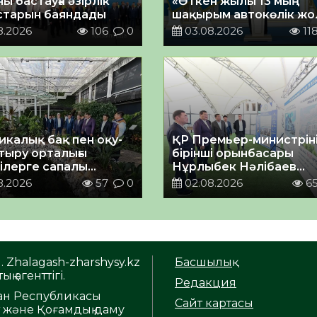
 бастауға әзірлік
«Өткен жылы 13 мың
тарын баяндады
шақырым автокөлік жо
салу және жөндеу жұм
8.2026
106
0
03.08.2026
11
жүргізілді»
икалық бақ пен оқу-
ҚР Премьер-министрін
тыру орталығы
бірінші орынбасары
ілерге сапалы
Нұрлыбек Нәлібаев
т көрсетуде
Қызылордаға жұмыс
8.2026
57
0
02.08.2026
6
сапарымен келді
. Zhalagash-zharshysy.kz
Басшылық
ық агенттігі.
Редакция
тан Республикасы
Сайт картасы
т және Қоғамдық даму