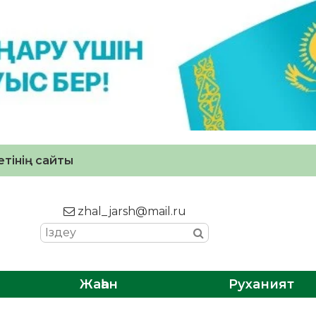
тінің сайты
zhal_jarsh@mail.ru
Жаһан
Руханият