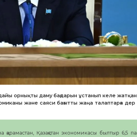
дайы орнықты даму бағдарын ұстанып келе жатқан
номиканы және саяси бағытты жаңа талаптарға дер
 қарамастан, Қазақстан экономикасы былтыр 6,5 п