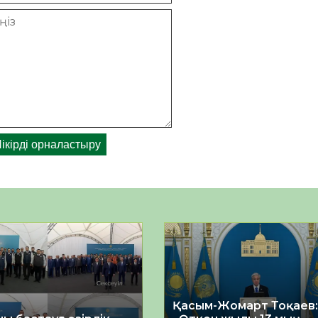
Қасым-Жомарт Тоқаев: