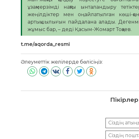
ұзақмерзімді нақты ынталандыру тетікт
жеңілдіктер мен оңайлатылған көші-қо
артықшылығын пайдалана алады. Дегенм
жұмыс бар, – деді Қасым-Жомарт Тоқаев.
t.me/aqorda_resmi
Әлеуметтік желілерде бөлісіңіз:
Пікірлер