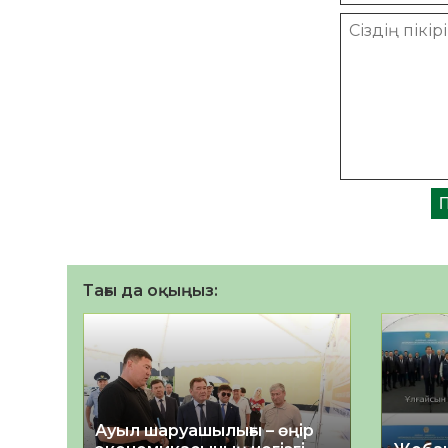
Тағы да оқыңыз:
Ауыл шаруашылығы – өңір