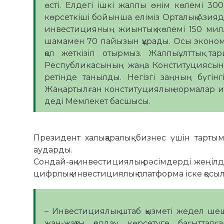
өсті. Елдегі ішкі жалпы өнім көлемі 3
көрсеткіші бойынша еліміз Орталық Азия
инвестицияның жиынтық көлемі 150 милл
шамамен 70 пайызын құрады. Осы экономик
қол жеткізіп отырмыз. Жалпыұлттық т
Республикасының жаңа Конституциясын қаб
ретінде танылды. Негізгі заңның бүгін
Жаңартылған конституциялық нормалар ин
деді Мемлекет басшысы.
Президент халықаралық бизнес үшін тарты
аударды.
Сондай-ақ инвестициялық рәсімдерді жеңілдет
цифрлық инвестициялық платформа іске қосы
– Инвестициялық штаб қызметі жедел ше
жан-жақты қолдау көрсетуге бағытталғ