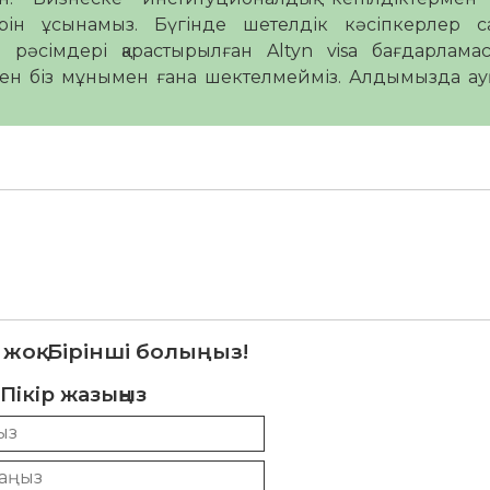
ерін ұсынамыз. Бүгінде шетелдік кәсіпкерлер са
н рәсімдері қарастырылған Altyn visa бағдарлам
ен біз мұнымен ғана шектелмейміз. Алдымызда ау
 жоқ. Бірінші болыңыз!
Пікір жазыңыз