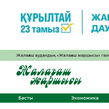
Жалағаш аудандық «Жалағаш жаршысы» газе
Басты
Экономика