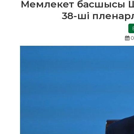
Мемлекет басшысы Ше
38-ші пленар
0