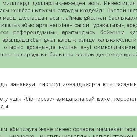
00 миллиард долларлық межеден асты. Инвестиция
дағы көшбасшылығын сақтауды көздейді. Тікелей ше
иард доллардан асып, аймаққа құйылған барлық қа
алық табыстарға негізінен саяси тұрақтылықтың арқ
арихи референдумның қорытындысы бойынша Қаза
ылдадық, бұл құжат қазірдің өзінде халықтық Конст
гі отырыс қарсаңында күшіне енуі символдық мән
весторлар құқығын барынша жоғары деңгейде қорға
мды заманауи институционалдық орта қалыптасқанын
у үшін «бір терезе» қағидатына сай қызмет көрсететі
лды.
шім қабылдауға және инвесторларға мемлекет тар
ан. Бизнеске институционалдық кепілдіктермен 