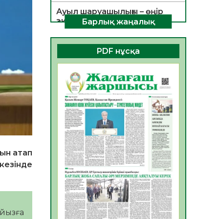
Ауыл шаруашылығы – өңір
экономикасының негізгі
Барлық жаңалық
тірегі
06.08.2026
54
0
PDF нұсқа
ҚОҒАМДЫҚ БЕЛСЕНДІЛІК –
ЕЛ ДАМУЫНЫҢ НЕГІЗІ
06.08.2026
52
0
ҚҰРЫЛТАЙ САЙЛАУЫ –
БОЛАШАҚҚА БАСТАР
ЖАУАПТЫ ТАҢДАУ
06.08.2026
54
0
ын атап
Инфекциялық ауруларға
қарсы иммундау
 кезінде
жұмыстарының тиімділігі
06.08.2026
56
0
Көкжөтел ауруы туралы
айызға
06.08.2026
54
0