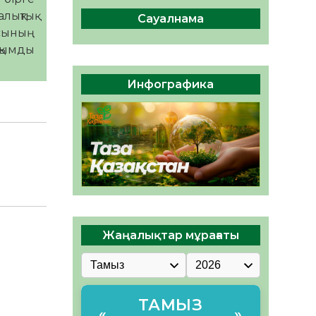
сақтау – әр азаматтың
лықтық
міндеті
Сауалнама
асының
05.08.2026
70
0
қымды
Руслан Рүстемұлы облыс
әкімінің кеңесшісі болып
Инфографика
тағайындалды
05.08.2026
65
0
Жаңалықтар мұрағаты
ТАМЫЗ
«
»