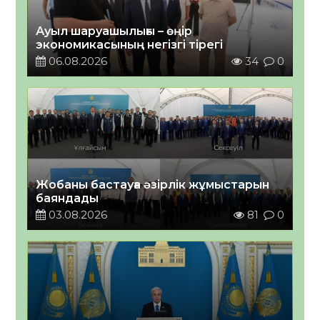
Ауыл шаруашылығы – өңір
экономикасының негізгі тірегі
06.08.2026
34
0
Жобаны бастауға әзірлік жұмыстарын
баяндады
03.08.2026
81
0