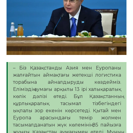
– Біз Қазақстанды Азия мен Еуропаны
жалғайтын аймақтағы жетекші логистика
торабына айналдыруды көздейміз.
Еліміздің аумағы арқылы 13 ірі халықаралық
көлік дәлізі өтеді. Бұл Қазақстанның
құрлықаралық тасымал тізбегіндегі
ықпалы зор екенін көрсетеді. Қытай мен
Еуропа арасындағы темір жолмен
тасымалданатын жүк көлемінің 85 пайызға
жуығы Қазақстан аумағымен өтеді. Мұның