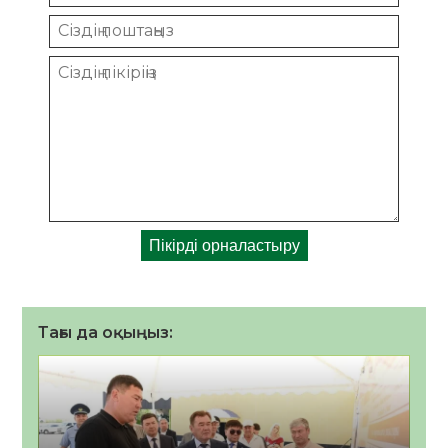
Тағы да оқыңыз: