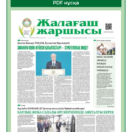
PDF нұсқа
ҚҰРЫЛТАЙ САЙЛАУЫ – БОЛАШАҚҚА
БАСТАР ЖАУАПТЫ ТАҢДАУ
06.08.2026
35
0
Инфекциялық ауруларға қарсы иммундау
жұмыстарының тиімділігі
06.08.2026
35
0
Көкжөтел ауруы туралы
06.08.2026
33
0
АПВ вакцинасы туралы мәлімет
06.08.2026
33
0
Open Air: Қызылорда облысы полиция
департаменті 20 мыңнан астам
көрерменнің қауіпсіздігін қамтамасыз етті
06.08.2026
43
0
ҚЫЗЫЛОРДАДА «САНАЛЫ ҰРПАҚ –
ЖАРҚЫН БОЛАШАҚ» АТТЫ КЕҢЕЙТІЛГЕН