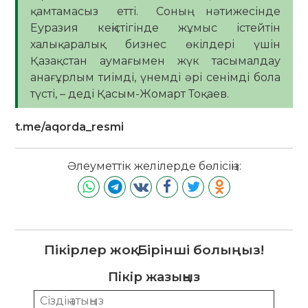
қамтамасыз етті. Соның нәтижесінде
Еуразия кеңістігінде жұмыс істейтін
халықаралық бизнес өкілдері үшін
Қазақстан аумағымен жүк тасымалдау
анағұрлым тиімді, үнемді әрі сенімді бола
түсті, – деді Қасым-Жомарт Тоқаев.
t.me/aqorda_resmi
Әлеуметтік желілерде бөлісіңіз:
Пікірлер жоқ. Бірінші болыңыз!
Пікір жазыңыз