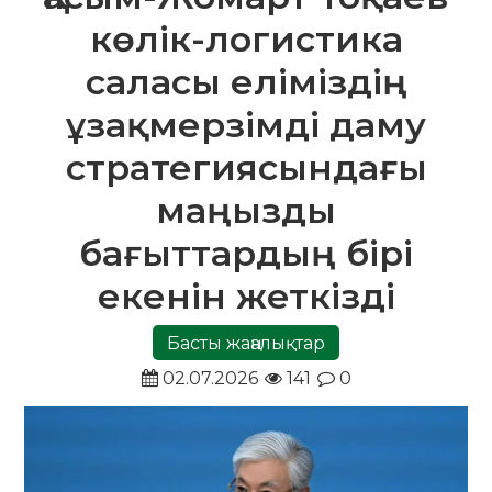
көлік-логистика
саласы еліміздің
ұзақмерзімді даму
стратегиясындағы
маңызды
бағыттардың бірі
екенін жеткізді
Басты жаңалықтар
02.07.2026
141
0