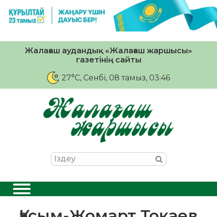
Жалағаш аудандық «Жалағаш жаршысы»
газетінің сайты
27°C
, Сенбі, 08 тамыз, 03:46
Қасым-Жомарт Тоқаев