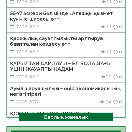
07.08.2026
21
0
5547 әскери бөлімінде «Алғашқы қызмет
күні» іс-шарасы өтті
07.08.2026
19
0
Қаржылық сауаттылықты арттыруға
бағытталған кездесу өтті
07.08.2026
19
0
ҚҰРЫЛТАЙ САЙЛАУЫ – ЕЛ БОЛАШАҒЫ
ҮШІН ЖАУАПТЫ ҚАДАМ
07.08.2026
25
0
Ауыл шаруашылығы – өңір экономикасының
негізгі тірегі
06.08.2026
34
0
ҚОҒАМДЫҚ БЕЛСЕНДІЛІК – ЕЛ
Барлық жаңалық
ДАМУЫНЫҢ НЕГІЗІ
06.08.2026
32
0