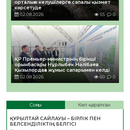
орталығы келушілерге сапалы қызмет
көрсетуде
02.08.2026
55
0
ҚР Премьер-министрінің бірінші
орынбасары Нұрлыбек Нәлібаев
Қызылордаға жұмыс сапарымен келді
02.08.2026
60
0
Соңғы
Көп қаралған
ҚҰРЫЛТАЙ САЙЛАУЫ – БІРЛІК ПЕН
БЕЛСЕНДІЛІКТІҢ БЕЛГІСІ