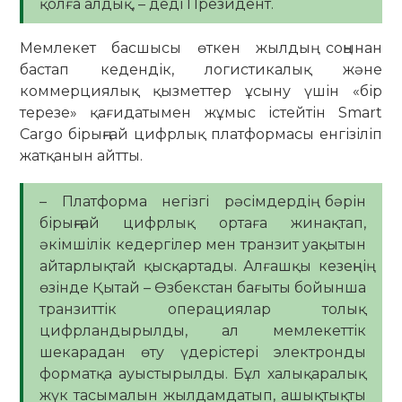
қолға алдық, – деді Президент.
Мемлекет басшысы өткен жылдың соңынан
бастап кедендік, логистикалық және
коммерциялық қызметтер ұсыну үшін «бір
терезе» қағидатымен жұмыс істейтін Smart
Cargo бірыңғай цифрлық платформасы енгізіліп
жатқанын айтты.
– Платформа негізгі рәсімдердің бәрін
бірыңғай цифрлық ортаға жинақтап,
әкімшілік кедергілер мен транзит уақытын
айтарлықтай қысқартады. Алғашқы кезеңнің
өзінде Қытай – Өзбекстан бағыты бойынша
транзиттік операциялар толық
цифрландырылды, ал мемлекеттік
шекарадан өту үдерістері электронды
форматқа ауыстырылды. Бұл халықаралық
жүк тасымалын жылдамдатып, ашықтықты