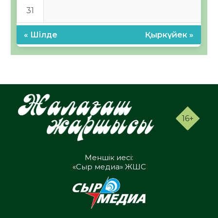
31
« Шілде
Қыркүйек »
16+
Меншік иесі:
«Сыр медиа» ЖШС