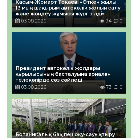
Қасым-Жомарт Тоқаев: «Өткен жылы
13 мың шақырым автокөлік жолын салу
және жөндеу жұмысы жүргізілді»
03.08.2026
94
0
Президент автокөлік жолдары
құрылысының басталуына арналған
телекөпірде сөз сөйледі
03.08.2026
73
0
Ботаникалық бақ пен оқу-сауықтыру