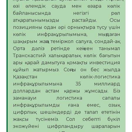
өзі әлемдік сауда мен өзара көлік
байланысында негізгі рөл
атқаратынымызды растайды. Осы
позицияны одан әрі орнықтыра түсу үшін
көлік инфрақұрылымына, мыңдаған
шақырым жаңа теміржол салуға, сондай-ақ
Орта дәліз ретінде кеңінен танымал
Транскаспий халықаралық көлік бағытын
ары қарай дамытуға қомақты инвестиция
құйып жатырмыз. Соңғы он бес жылда
Қазақстан көлік-логистика
инфрақұрылымына 35 миллиард
доллардан астам қаржы жұмсады. Біз
заманауи логистика сапалы
инфрақұрылымды ғана емес, озық
цифрлық шешімдерді де талап ететінін
жақсы түсінеміз. Сол себепті бүкіл
экожүйені цифрландыру шараларын