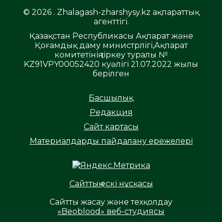
© 2026 . Zhalagash-zharshysy.kz ақпараттық
агенттігі.
Қазақстан Республикасы Ақпарат және
Қоғамдық даму министрлігі,Ақпарат
комитетінің тіркеу туралы №
KZ91VPY00052420 куәлігі 21.07.2022 жылы
берілген
Басшылық
Редакция
Сайт картасы
Материалдарды пайдалану ережелері
Сайттың ескі нұсқасы
Сайтты жасау және техқолдау
«Beoblood» веб-студиясы