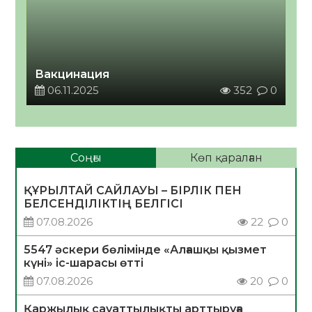
Вакцинация
06.11.2025
352
0
Соңғы
Көп қаралған
ҚҰРЫЛТАЙ САЙЛАУЫ – БІРЛІК ПЕН
БЕЛСЕНДІЛІКТІҢ БЕЛГІСІ
07.08.2026
22
0
5547 әскери бөлімінде «Алғашқы қызмет
күні» іс-шарасы өтті
07.08.2026
20
0
Қаржылық сауаттылықты арттыруға