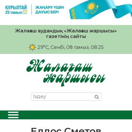
Жалағаш аудандық «Жалағаш жаршысы»
газетінің сайты
29°C
, Сенбі, 08 тамыз, 08:25
Елдос Сметов