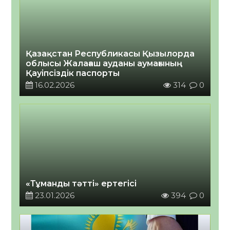
Қазақстан Республикасы Қызылорда
облысы Жалағаш ауданы аумағының
Қауіпсіздік паспорты
16.02.2026
314
0
«Тұманды тәтті» ертегісі
23.01.2026
394
0