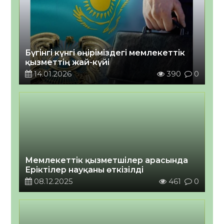
Бүгінгі күнгі өңіріміздегі мемлекеттік
қызметтің жай-күйі
14.01.2026
390
0
Мемлекеттік қызметшілер арасында
Еріктілер науқаны өткізілді
08.12.2025
461
0