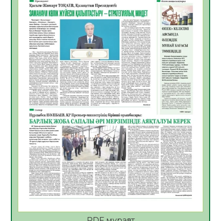
06.08.2026
36
0
Көкжөтел ауруы туралы
06.08.2026
33
0
АПВ вакцинасы туралы мәлімет
06.08.2026
33
0
Open Air: Қызылорда облысы полиция
департаменті 20 мыңнан астам
көрерменнің қауіпсіздігін қамтамасыз етті
06.08.2026
45
0
ҚЫЗЫЛОРДАДА «САНАЛЫ ҰРПАҚ –
ЖАРҚЫН БОЛАШАҚ» АТТЫ КЕҢЕЙТІЛГЕН
МӘЖІЛІС ӨТТІ
05.08.2026
45
0
Қазақстан Орталық Азиядағы көшуге ең
қолайлы ел атанды
05.08.2026
45
0
PDF мұрағат