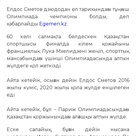
Елдос Сметов дзюдодан ел тарихындағы тұңғыш
Олимпиада чемпионы болды, деп
хабарлайды
Egemen.kz
.
60 келі салмақта белдескен Қазақстан
спортшысы финалда кілем қожайыны
франциялық Лука Мхелидзені жеңіп, спорттық
мансабындағы үшінші Олимпиадасында алтын
жүлдеге қол жеткізді.
Айта кетейік, осыған дейін Елдос Сметов 2016
жылы күміс, 2020 жылы қола жүлде еншілеген
еді.
Айта кетейік, бұл − Париж Олимпиадасындағы
Қазақстан қоржынындағы алғашқы алтын жүлде.
Еске салайық, бұған дейін нысана