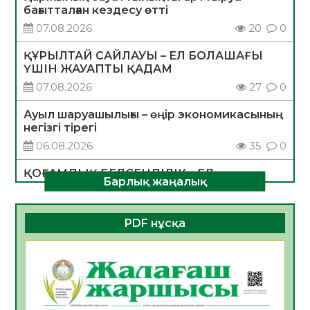
бағытталған кездесу өтті
07.08.2026
20
0
ҚҰРЫЛТАЙ САЙЛАУЫ – ЕЛ БОЛАШАҒЫ
ҮШІН ЖАУАПТЫ ҚАДАМ
07.08.2026
27
0
Ауыл шаруашылығы – өңір экономикасының
негізгі тірегі
06.08.2026
35
0
ҚОҒАМДЫҚ БЕЛСЕНДІЛІК – ЕЛ
Барлық жаңалық
ДАМУЫНЫҢ НЕГІЗІ
06.08.2026
32
0
PDF нұсқа
ҚҰРЫЛТАЙ САЙЛАУЫ – БОЛАШАҚҚА
БАСТАР ЖАУАПТЫ ТАҢДАУ
06.08.2026
35
0
Инфекциялық ауруларға қарсы иммундау
жұмыстарының тиімділігі