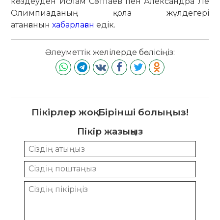
көздеуден Ислам Сәтпаев пен Александра Ле
Олимпиаданың қола жүлдегері
атанғанын
хабарлаған
едік.
Әлеуметтік желілерде бөлісіңіз:
Пікірлер жоқ. Бірінші болыңыз!
Пікір жазыңыз