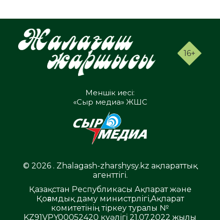
16+
Меншік иесі:
«Сыр медиа» ЖШС
© 2026 . Zhalagash-zharshysy.kz ақпараттық
агенттігі.
Қазақстан Республикасы Ақпарат және
Қоғамдық даму министрлігі,Ақпарат
комитетінің тіркеу туралы №
KZ91VPY00052420 куәлігі 21.07.2022 жылы