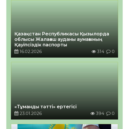
Қазақстан Республикасы Қызылорда
облысы Жалағаш ауданы аумағының
Қауіпсіздік паспорты
16.02.2026
314
0
«Тұманды тәтті» ертегісі
23.01.2026
394
0