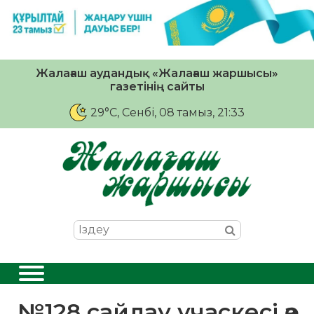
Жалағаш аудандық «Жалағаш жаршысы»
газетінің сайты
29°C
, Сенбі, 08 тамыз, 21:33
№128 сайлау учаскесі өз