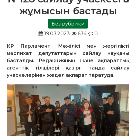
жұмысын бастады
Без рубрики
19.03.2023
634
0
ҚР Парламенті Мәжілісі мен жергілікті
мәслихат депутаттарын сайлау науқаны
басталды. Редакцияның және ақпараттық
агенттік тілшілері қазіргі таңда сайлау
учаскелерінен жедел ақпарат таратуда.