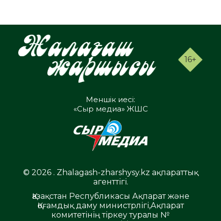
16+
Меншік иесі:
«Сыр медиа» ЖШС
© 2026 . Zhalagash-zharshysy.kz ақпараттық
агенттігі.
Қазақстан Республикасы Ақпарат және
Қоғамдық даму министрлігі,Ақпарат
комитетінің тіркеу туралы №