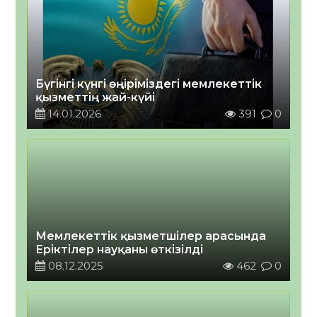
Бүгінгі күнгі өңіріміздегі мемлекеттік
қызметтің жай-күйі
14.01.2026
391
0
Мемлекеттік қызметшілер арасында
Еріктілер науқаны өткізілді
08.12.2025
462
0