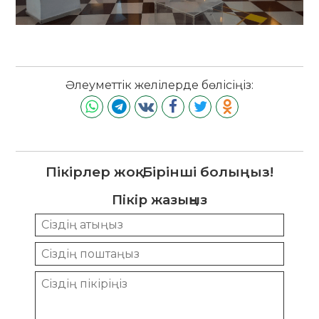
Әлеуметтік желілерде бөлісіңіз:
Пікірлер жоқ. Бірінші болыңыз!
Пікір жазыңыз