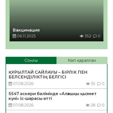
Вакцинация
06.11.2025
352
0
Соңғы
Көп қаралған
ҚҰРЫЛТАЙ САЙЛАУЫ – БІРЛІК ПЕН
БЕЛСЕНДІЛІКТІҢ БЕЛГІСІ
07.08.2026
35
0
5547 әскери бөлімінде «Алғашқы қызмет
күні» іс-шарасы өтті
07.08.2026
28
0