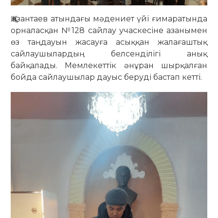
Қ.Қазантаев атындағы мәдениет үйі ғимаратында
орналасқан №128 сайлау учаскесіне азанымен
өз таңдауын жасауға асыққан жалағаштық
сайлаушылардың белсенділігі анық
байқалады. Мемлекеттік әнұран шырқалған
бойда сайлаушылар дауыс беруді бастап кетті.