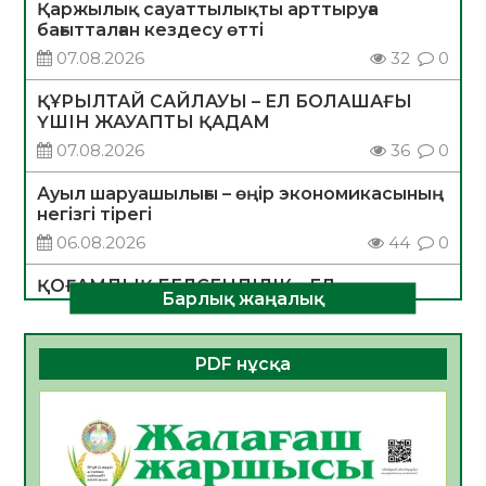
Қаржылық сауаттылықты арттыруға
бағытталған кездесу өтті
07.08.2026
32
0
ҚҰРЫЛТАЙ САЙЛАУЫ – ЕЛ БОЛАШАҒЫ
ҮШІН ЖАУАПТЫ ҚАДАМ
07.08.2026
36
0
Ауыл шаруашылығы – өңір экономикасының
негізгі тірегі
06.08.2026
44
0
ҚОҒАМДЫҚ БЕЛСЕНДІЛІК – ЕЛ
Барлық жаңалық
ДАМУЫНЫҢ НЕГІЗІ
06.08.2026
41
0
PDF нұсқа
ҚҰРЫЛТАЙ САЙЛАУЫ – БОЛАШАҚҚА
БАСТАР ЖАУАПТЫ ТАҢДАУ
06.08.2026
43
0
Инфекциялық ауруларға қарсы иммундау