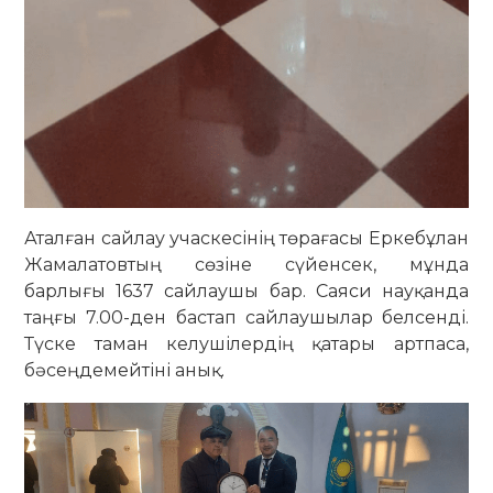
Аталған сайлау учаскесінің төрағасы Еркебұлан
Жамалатовтың сөзіне сүйенсек, мұнда
барлығы 1637 сайлаушы бар. Саяси науқанда
таңғы 7.00-ден бастап сайлаушылар белсенді.
Түске таман келушілердің қатары артпаса,
бәсеңдемейтіні анық.