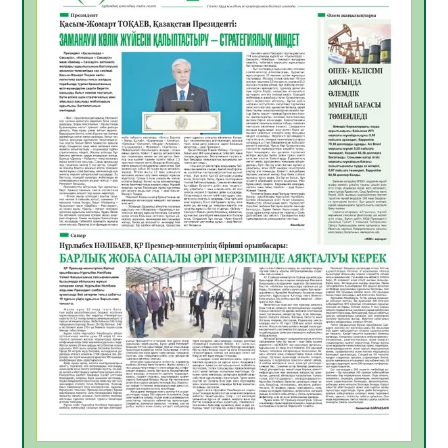
жұмыстарының тиімділігі
06.08.2026
46
0
Көкжөтел ауруы туралы
06.08.2026
42
0
АПВ вакцинасы туралы мәлімет
06.08.2026
41
0
Open Air: Қызылорда облысы полиция
департаменті 20 мыңнан астам
көрерменнің қауіпсіздігін қамтамасыз етті
06.08.2026
55
0
ҚЫЗЫЛОРДАДА «САНАЛЫ ҰРПАҚ –
ЖАРҚЫН БОЛАШАҚ» АТТЫ КЕҢЕЙТІЛГЕН
МӘЖІЛІС ӨТТІ
05.08.2026
55
0
Қазақстан Орталық Азиядағы көшуге ең
қолайлы ел атанды