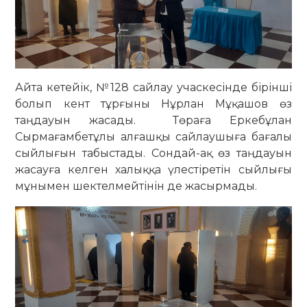
Айта кетейік, №128 сайлау учаскесінде бірінші
болып кент тұрғыны Нұрлан Мұқашов өз
таңдауын жасады. Төраға Еркебұлан
Сырмағамбетұлы алғашқы сайлаушыға бағалы
сыйлығын табыстады. Сондай-ақ өз таңдауын
жасауға келген халыққа үлестіретін сыйлығы
мұнымен шектелмейтінін де жасырмады.