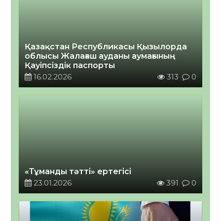
Қазақстан Республикасы Қызылорда
облысы Жалағаш ауданы аумағының
Қауіпсіздік паспорты
16.02.2026
313
0
«Тұманды тәтті» ертегісі
23.01.2026
391
0