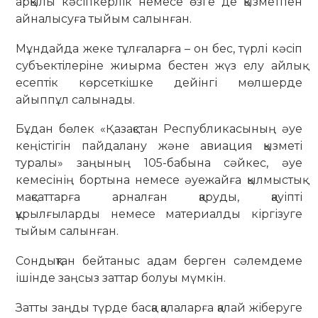
арқылы кәсіпкерлік немесе өзге де қызметпен
айналысуға тыйым салынған.
Мұндайда жеке тұлғаларға – он бес, түрлі кәсiп
субъектiлерiне жиырма бестен жүз елу айлық
есептiк көрсеткiшке дейінгі мөлшерде
айыппұл салынады.
Бұдан бөлек «Қазақстан Республикасының әуе
кеңістігін пайдалану және авиация қызметі
туралы» заңының 105-бабына сәйкес, әуе
кемесінің бортына немесе әуежайға қылмыстық
мақсаттарға арналған қаруды, қауіпті
құрылғыларды немесе материалды кіргізуге
тыйым салынған.
Сондықтан бейтаныс адам берген сәлемдеме
ішінде заңсыз заттар болуы мүмкін.
Затты заңды түрде басқа қалаларға қалай жіберуге