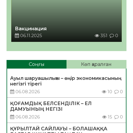
Вакцинация
06.11.2025
351
0
Соңғы
Көп қаралған
Ауыл шаруашылығы – өңір экономикасының
негізгі тірегі
06.08.2026
10
0
ҚОҒАМДЫҚ БЕЛСЕНДІЛІК – ЕЛ
ДАМУЫНЫҢ НЕГІЗІ
06.08.2026
15
0
ҚҰРЫЛТАЙ САЙЛАУЫ – БОЛАШАҚҚА