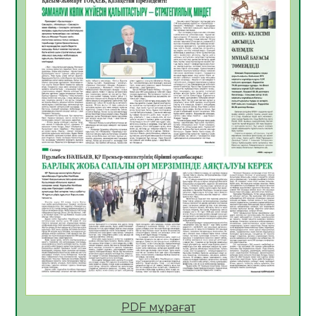
05.08.2026
30
0
Қазақстан Орталық Азиядағы көшуге ең
қолайлы ел атанды
05.08.2026
32
0
Өрт қауіпсіздігі талаптарын сақтау – әр
азаматтың міндеті
05.08.2026
32
0
Руслан Рүстемұлы облыс әкімінің
кеңесшісі болып тағайындалды
05.08.2026
29
0
Цифрландыру саласын дамыту аясында
салынатын жаңа орталықтың жобасы
талқыланды
05.08.2026
29
0
Алғашқы цифрлық жасанды интеллект
құралдарының таныстырылымы өтті
PDF мұрағат