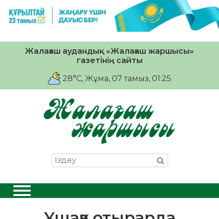
Жалағаш аудандық «Жалағаш жаршысы»
газетінің сайты
28°C
, Жұма, 07 тамыз, 01:25
Ұшаққа отырарда