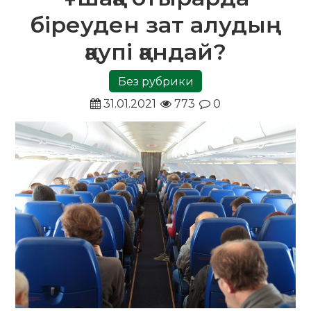
біреуден зат алудың
қаупі қандай?
Без рубрики
31.01.2021
773
0