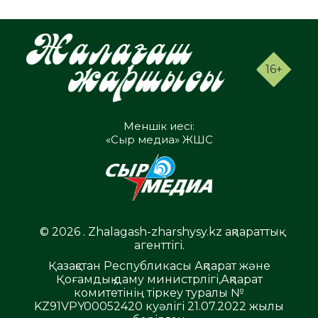
16+
Меншік иесі:
«Сыр медиа» ЖШС
© 2026 . Zhalagash-zharshysy.kz ақпараттық
агенттігі.
Қазақстан Республикасы Ақпарат және
Қоғамдық даму министрлігі,Ақпарат
комитетінің тіркеу туралы №
KZ91VPY00052420 куәлігі 21.07.2022 жылы