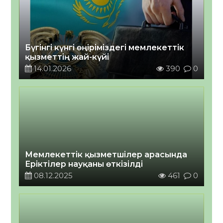
Бүгінгі күнгі өңіріміздегі мемлекеттік
қызметтің жай-күйі
14.01.2026
390
0
Мемлекеттік қызметшілер арасында
Еріктілер науқаны өткізілді
08.12.2025
461
0