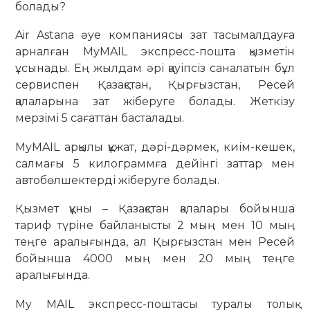
болады?
Air Astana әуе компаниясы зат тасымалдауға
арналған MyMAIL экспресс-пошта қызметін
ұсынады. Ең жылдам әрі қауіпсіз саналатын бұл
сервиспен Қазақстан, Қырғызстан, Ресей
қалаларына зат жіберуге болады. Жеткізу
мерзімі 5 сағаттан басталады.
MyMAIL арқылы құжат, дәрі-дәрмек, киім-кешек,
салмағы 5 килограммға дейінгі заттар мен
автобөлшектерді жіберуге болады.
Қызмет құны – Қазақстан қалалары бойынша
тариф түріне байланысты 2 мың мен 10 мың
теңге аралығында, ал Қырғызстан мен Ресей
бойынша 4000 мың мен 20 мың теңге
аралығында.
My MAIL экспресс-поштасы туралы толық