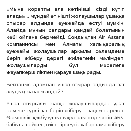
«Мына қорапты ала кетіңізші, сізді күтіп
алады»… мұндай өтінішті жолаушылар ұшаққа
отырар алдында әуежайда естуі мүмкін.
Алайда мұның салдары қандай болатынын
көбі ойлана бермейді. Сондықтан Air Astana
компаниясы мен Алматы халықаралық
әуежайы жолаушылар арқылы сәлемдеме
беріп жіберу дерегі жиілегенін мәлімдеп,
жолаушыларды бұл мәселеге
жауапкершілікпен қарауға шақырады.
Бейтаныс адамнан ұшаққа отырар алдында зат
алудың жазасы қандай?
Ұшаққа отырғалы жатқан жолаушылардан құжат
немесе түрлі зат беріп жіберу – заңсыз әрекет.
Әкімшілік құқық бұзушылық туралы кодекстің 463-
бабына сәйкес, тиiстi тiркеусiз хабарлама жіберу