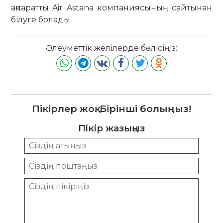
ақпаратты Air Astana компаниясының сайтынан
білуге болады.
Әлеуметтік желілерде бөлісіңіз:
Пікірлер жоқ. Бірінші болыңыз!
Пікір жазыңыз