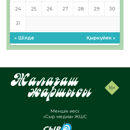
24
25
26
27
28
29
30
31
« Шілде
Қыркүйек »
16+
Меншік иесі:
«Сыр медиа» ЖШС