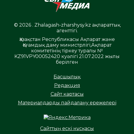
© 2026 . Zhalagash-zharshysy.kz ақпараттық
агенттігі.
Қазақстан Республикасы Ақпарат және
Қоғамдық даму министрлігі,Ақпарат
комитетінің тіркеу туралы №
KZ91VPY00052420 куәлігі 21.07.2022 жылы
берілген
Басшылық
Редакция
Сайт картасы
Материалдарды пайдалану ережелері
Сайттың ескі нұсқасы