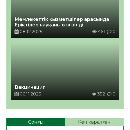
Мемлекеттік қызметшілер арасында
Еріктілер науқаны өткізілді
08.12.2025
461
0
Вакцинация
06.11.2025
352
0
Соңғы
Көп қаралған