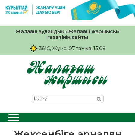
Жалағаш аудандық «Жалағаш жаршысы»
газетінің сайты
36°C
, Жұма, 07 тамыз, 13:09
Жексенбіге арналған