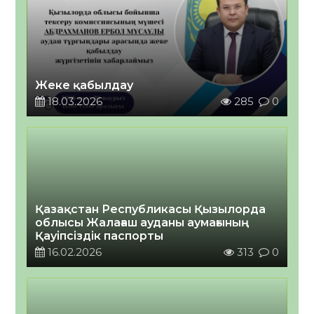
Жеке қабылдау
18.03.2026
285
0
Қазақстан Республикасы Қызылорда
облысы Жалағаш ауданы аумағының
Қауіпсіздік паспорты
16.02.2026
313
0