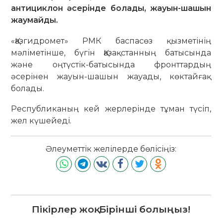
антициклон әсерінде болады, жауын-шашын
жаумайды.
«Қазгидромет» РМК баспасөз қызметінің
мәліметінше, бүгін Қазақстанның батысында
және оңтүстік-батысында фронттардың
әсерінен жауын-шашын жауады, көктайғақ
болады.
Республиканың кей жерлерінде тұман түсіп,
жел күшейеді.
Әлеуметтік желілерде бөлісіңіз:
Пікірлер жоқ. Бірінші болыңыз!