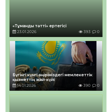
«Тұманды тәтті» ертегісі
23.01.2026
393
0
Бүгінгі күнгі өңіріміздегі мемлекеттік
қызметтің жай-күйі
14.01.2026
390
0