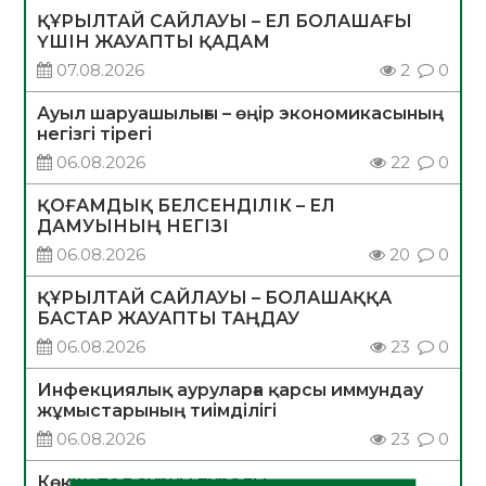
ҚҰРЫЛТАЙ САЙЛАУЫ – ЕЛ БОЛАШАҒЫ
ҮШІН ЖАУАПТЫ ҚАДАМ
07.08.2026
2
0
Ауыл шаруашылығы – өңір экономикасының
негізгі тірегі
06.08.2026
22
0
ҚОҒАМДЫҚ БЕЛСЕНДІЛІК – ЕЛ
ДАМУЫНЫҢ НЕГІЗІ
06.08.2026
20
0
ҚҰРЫЛТАЙ САЙЛАУЫ – БОЛАШАҚҚА
БАСТАР ЖАУАПТЫ ТАҢДАУ
06.08.2026
23
0
Инфекциялық ауруларға қарсы иммундау
жұмыстарының тиімділігі
06.08.2026
23
0
Көкжөтел ауруы туралы