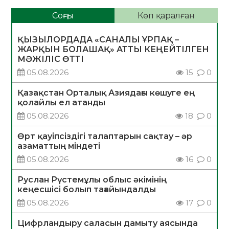
Соңғы
Көп қаралған
ҚЫЗЫЛОРДАДА «САНАЛЫ ҰРПАҚ –
ЖАРҚЫН БОЛАШАҚ» АТТЫ КЕҢЕЙТІЛГЕН
МӘЖІЛІС ӨТТІ
05.08.2026
15
0
Қазақстан Орталық Азиядағы көшуге ең
қолайлы ел атанды
05.08.2026
18
0
Өрт қауіпсіздігі талаптарын сақтау – әр
азаматтың міндеті
05.08.2026
16
0
Руслан Рүстемұлы облыс әкімінің
кеңесшісі болып тағайындалды
05.08.2026
17
0
Цифрландыру саласын дамыту аясында