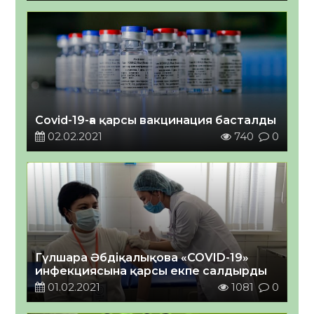
Covid-19-ға қарсы вакцинация басталды
02.02.2021
740
0
Гүлшара Әбдіқалықова «COVID-19»
инфекциясына қарсы екпе салдырды
01.02.2021
1081
0