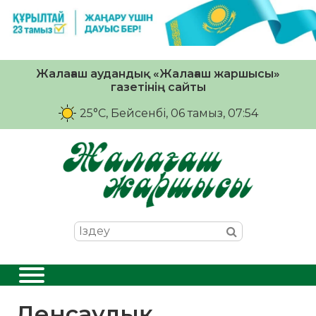
Жалағаш аудандық «Жалағаш жаршысы»
газетінің сайты
25°C
, Бейсенбі, 06 тамыз, 07:54
Денсаулық