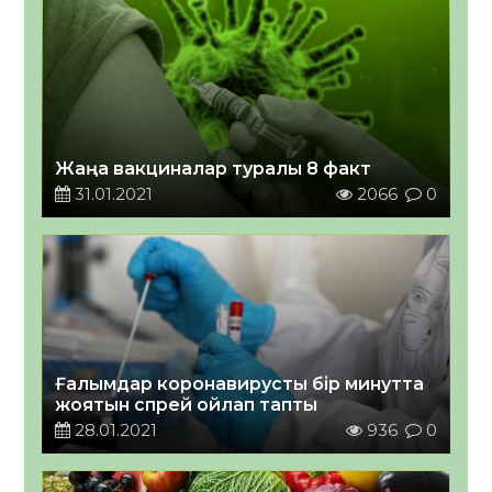
Жаңа вакциналар туралы 8 факт
31.01.2021
2066
0
Ғалымдар коронавирусты бір минутта
жоятын спрей ойлап тапты
28.01.2021
936
0