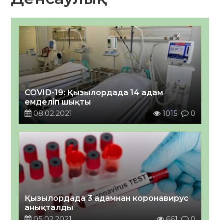
COVID-19: Қызылордада 14 адам
емделіп шықты
08.02.2021
1015
0
Қызылордада 3 адамнан коронавирус
анықталды
05.02.2021
661
0