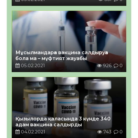
Мұсылмандарға вакцина салдыруға
бола ма – мүфтият жауабы
05.02.2021
926
0
Қызылорда қаласында 3 күнде 340
адам вакцина салдырды
04.02.2021
743
0