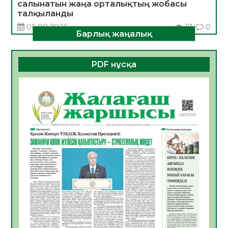
салынатын жаңа орталықтың жобасы
талқыланды
05.08.2026
17
0
Барлық жаңалық
Алғашқы цифрлық жасанды интеллект
құралдарының таныстырылымы өтті
PDF нұсқа
05.08.2026
17
0
Қазақстандықтардың 72,3%-ы жаңа
Құрылтай үшін дауыс беруге дайын
05.08.2026
18
0
ӘРБІР ДАУЫС – ҚОҒАМ ДАМУЫНА
ҚОСЫЛҒАН ҮЛЕС
05.08.2026
25
0
ҚҰРЫЛТАЙ САЙЛАУЫ – БІРЛІК ПЕН
ЖАУАПКЕРШІЛІККЕ БАСТАЙТЫН ҚАДАМ
05.08.2026
24
0
Мектептен – Ұлттық ұлан сапына