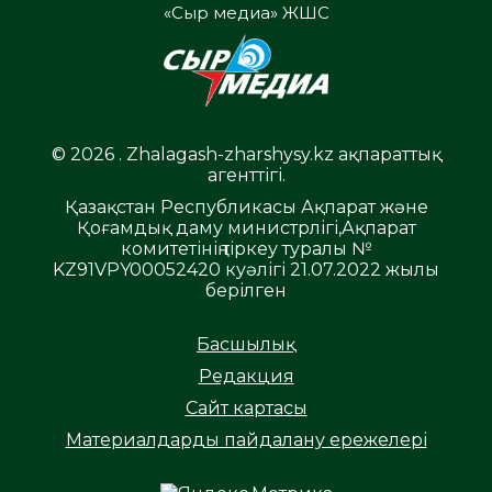
«Сыр медиа» ЖШС
© 2026 . Zhalagash-zharshysy.kz ақпараттық
агенттігі.
Қазақстан Республикасы Ақпарат және
Қоғамдық даму министрлігі,Ақпарат
комитетінің тіркеу туралы №
KZ91VPY00052420 куәлігі 21.07.2022 жылы
берілген
Басшылық
Редакция
Сайт картасы
Материалдарды пайдалану ережелері