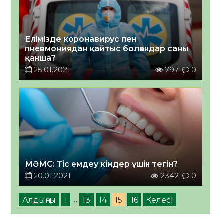
Елімізде коронавирус пен
пневмониядан қайтыс болғандар саны
қанша?
25.01.2021
797
0
МӘМС: Тіс емдеу кімдер үшін тегін?
20.01.2021
2342
0
Алдыңғы
1
…
13
14
15
16
Келесі