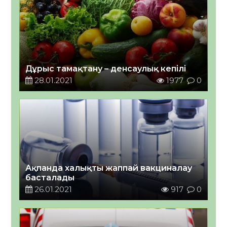
Дұрыс тамақтану – денсаулық кепілі
28.01.2021
1977
0
Ақпанда халықты жаппай вакциналау
басталады
26.01.2021
917
0