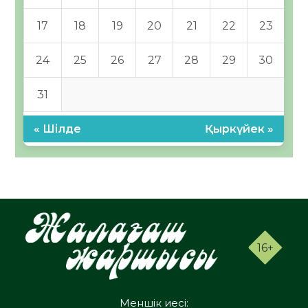
17
18
19
20
21
22
23
24
25
26
27
28
29
30
31
« Шілде
Қыркүйек »
16+
Меншік иесі: