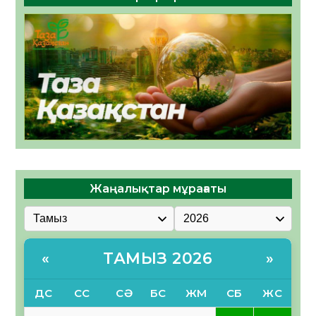
Жаңалықтар мұрағаты
ТАМЫЗ 2026
«
»
ДС
СС
СӘ
БС
ЖМ
СБ
ЖС