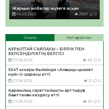
Жарқын жобалар жүзеге асқан
04.03.2025
2967
0
Соңғы
Көп қаралған
ҚҰРЫЛТАЙ САЙЛАУЫ – БІРЛІК ПЕН
БЕЛСЕНДІЛІКТІҢ БЕЛГІСІ
07.08.2026
38
0
5547 әскери бөлімінде «Алғашқы қызмет
күні» іс-шарасы өтті
07.08.2026
31
0
Қаржылық сауаттылықты арттыруға
бағытталған кездесу өтті
07.08.2026
35
0