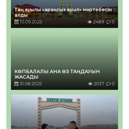
Таң ауылы «арақсыз ауыл» мәртебесін
алды
10.09.2025
2489
0
КӨПБАЛАЛЫ АНА ӨЗ ТАҢДАУЫН
ЖАСАДЫ
31.08.2025
2037
0