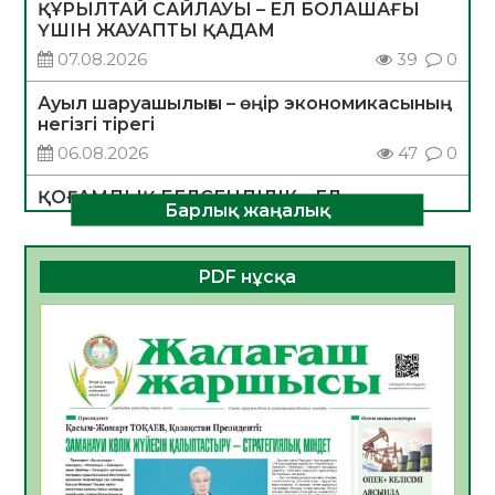
ҚҰРЫЛТАЙ САЙЛАУЫ – ЕЛ БОЛАШАҒЫ
ҮШІН ЖАУАПТЫ ҚАДАМ
07.08.2026
39
0
Ауыл шаруашылығы – өңір экономикасының
негізгі тірегі
06.08.2026
47
0
ҚОҒАМДЫҚ БЕЛСЕНДІЛІК – ЕЛ
Барлық жаңалық
ДАМУЫНЫҢ НЕГІЗІ
06.08.2026
45
0
PDF нұсқа
ҚҰРЫЛТАЙ САЙЛАУЫ – БОЛАШАҚҚА
БАСТАР ЖАУАПТЫ ТАҢДАУ
06.08.2026
46
0
Инфекциялық ауруларға қарсы иммундау
жұмыстарының тиімділігі
06.08.2026
49
0
Көкжөтел ауруы туралы