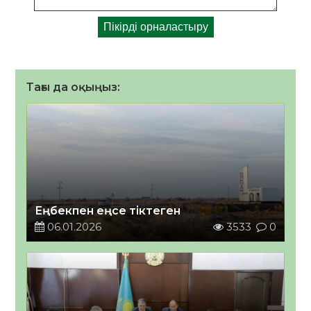
Тағы да оқыңыз:
Еңбекпен еңсе тіктеген
06.01.2026
3533
0