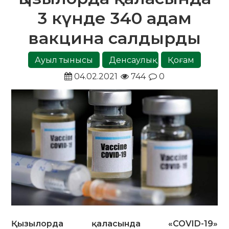
3 күнде 340 адам
вакцина салдырды
Ауыл тынысы
Денсаулық
Қоғам
04.02.2021
744
0
Қызылорда қаласында «COVID-19»