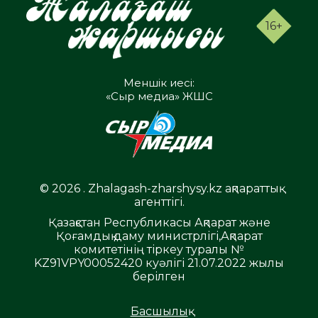
16+
Меншік иесі:
«Сыр медиа» ЖШС
© 2026 . Zhalagash-zharshysy.kz ақпараттық
агенттігі.
Қазақстан Республикасы Ақпарат және
Қоғамдық даму министрлігі,Ақпарат
комитетінің тіркеу туралы №
KZ91VPY00052420 куәлігі 21.07.2022 жылы
берілген
Басшылық