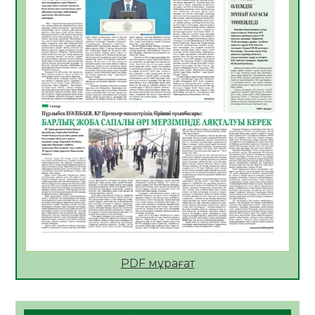
06.08.2026
45
0
АПВ вакцинасы туралы мәлімет
06.08.2026
44
0
Open Air: Қызылорда облысы полиция
департаменті 20 мыңнан астам
көрерменнің қауіпсіздігін қамтамасыз етті
06.08.2026
58
0
ҚЫЗЫЛОРДАДА «САНАЛЫ ҰРПАҚ –
ЖАРҚЫН БОЛАШАҚ» АТТЫ КЕҢЕЙТІЛГЕН
МӘЖІЛІС ӨТТІ
05.08.2026
59
0
Қазақстан Орталық Азиядағы көшуге ең
қолайлы ел атанды
05.08.2026
56
0
PDF мұрағат
Өрт қауіпсіздігі талаптарын сақтау – әр
азаматтың міндеті