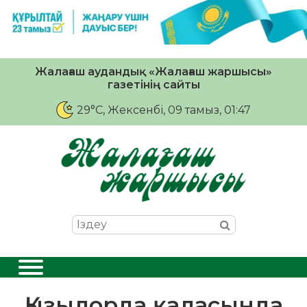
Жалағаш аудандық «Жалағаш жаршысы»
газетінің сайты
29°C
, Жексенбі, 09 тамыз, 01:47
Қызылорда қаласында