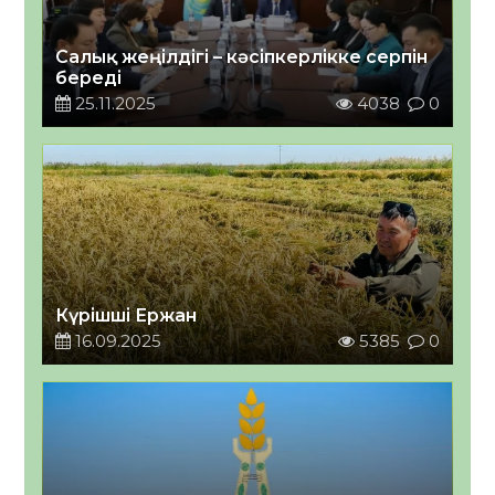
Салық жеңілдігі – кәсіпкерлікке серпін
береді
25.11.2025
4038
0
Күрішші Ержан
16.09.2025
5385
0