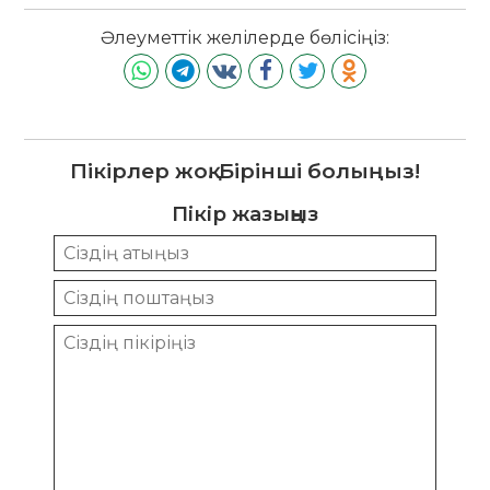
Әлеуметтік желілерде бөлісіңіз:
Пікірлер жоқ. Бірінші болыңыз!
Пікір жазыңыз