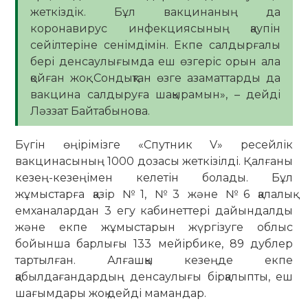
жеткіздік. Бұл вакцинаның да
коронавирус инфекциясының қаупін
сейілтеріне сенімдімін. Екпе салдырғалы
бері денсаулығымда еш өзгеріс орын ала
қойған жоқ. Сондықтан өзге азаматтарды да
вакцина салдыруға шақырамын», – дейді
Ләззат Байтабынова.
Бүгін өңірімізге «Спутник V» ресейлік
вакцинасының 1000 дозасы жеткізілді. Қалғаны
кезең-кезеңімен келетін болады. Бұл
жұмыстарға қазір №1, №3 және №6 қалалық
емханалардан 3 егу кабинеттері дайындалды
және екпе жұмыстарын жүргізуге облыс
бойынша барлығы 133 мейірбике, 89 дублер
тартылған. Алғашқы кезеңде екпе
қабылдағандардың денсаулығы бірқалыпты, еш
шағымдары жоқ дейді мамандар.