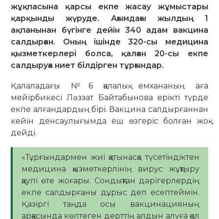
жұқпасына қарсы екпе жасау жұмыстары
қарқынды жүруде. Ағымдағы жылдың 1
ақпанынан бүгінге дейін 340 адам вакцина
салдырған. Оның ішінде 320-сы медицина
қызметкерлері болса, қалған 20-сы екпе
салдыруға ниет білдірген тұрғындар.
Қалаладағы №6 қалалық емхананың аға
мейірбикесі Ләззат Байтабынова ерікті түрде
екпе алғандардың бірі. Вакцина салдырғаннан
кейін денсаулығымда еш өзгеріс болған жоқ
дейді.
«Тұрғындармен жиі қатынасқа түсетіндіктен
медицина қызметкерлінің вирус жұқтыру
қаупі өте жоғары. Сондықтан дәрігерлердің
екпе салдырғаны дұрыс деп есептеймін.
Қазіргі таңда осы вакцинацияның
арқасында көптеген дерттің алдын алуға қол