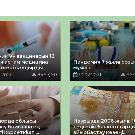
ник V» вакцинасын 13
н астам медицина
Пандемия 7 жылға соз
ткері салдырды
мүмкін
.2021
846
0
10.02.2021
99
орда облысы
Наурызда 2006 жылғы 1
су бойынша ең
теңгелік банкноттард
і көрсеткішті
айырбастау кезеңі