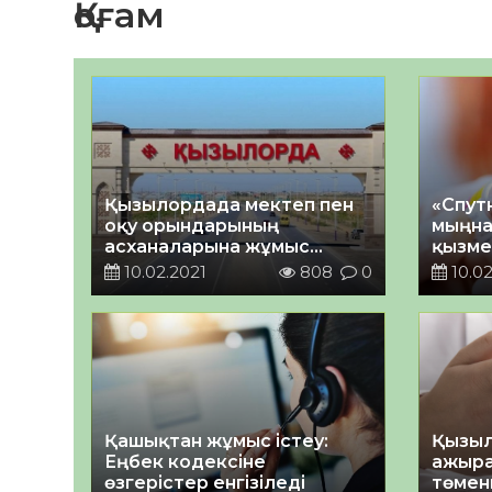
Қоғам
Қызылордада мектеп пен
«Спут
оқу орындарының
мыңна
асханаларына жұмыс
қызме
жасауға рұқсат етілді
10.02.2021
808
0
10.02
Қашықтан жұмыс істеу:
Қызыл
Еңбек кодексіне
ажыра
өзгерістер енгізіледі
төменг