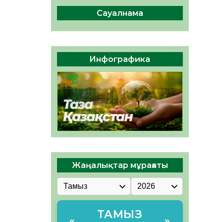
ы жаңа Құрылтай үшін дауыс
беруге дайын
Сауалнама
05.08.2026
32
0
ӘРБІР ДАУЫС – ҚОҒАМ
ДАМУЫНА ҚОСЫЛҒАН
Инфографика
ҮЛЕС
05.08.2026
39
0
Жаңалықтар мұрағаты
ТАМЫЗ
«
»