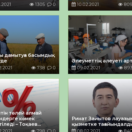
тті
аяқталады
.2021
1305
0
10.02.2021
80
ы дамытуға басымдық
уде
Әлеуметтің әлеуеті ар
2.2021
738
0
09.02.2021
89
тін төлей алмай
ндерге көмек
Ринат Зайытов лауазы
іледі – Тоқаев
қызметке тағайындалд
асымованы
2.2021
798
0
08.02.2021
84