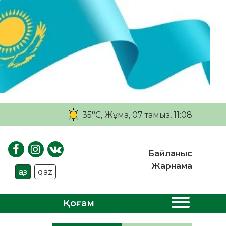
35°C
, Жұма, 07 тамыз, 11:08
Байланыс
Жарнама
қаз
qaz
Қоғам