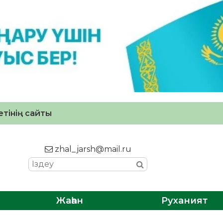
тінің сайты
zhal_jarsh@mail.ru
Жаһан
Руханият