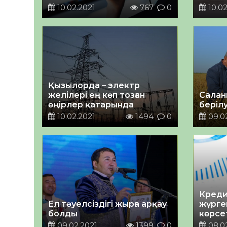
көрсе
10.02.2021
767
0
10.02
Қызылорда – электр
желілері ең көп тозған
Салан
өңірлер қатарында
беріл
10.02.2021
1494
0
09.0
Креди
Ел тәуелсіздігі жырға арқау
жүрге
болды
көрсет
Әбілқ
09.02.2021
1399
0
08.0