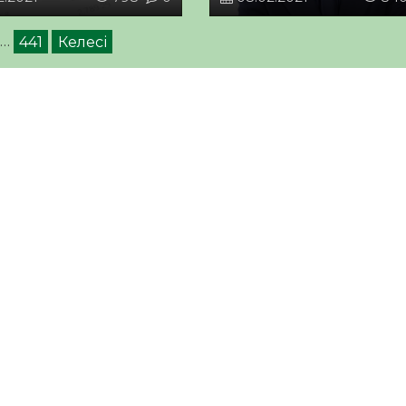
лдады
…
441
Келесі