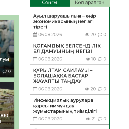
Соңғы
Көп қаралған
Ауыл шаруашылығы – өңір
экономикасының негізгі
тірегі
06.08.2026
20
0
ҚОҒАМДЫҚ БЕЛСЕНДІЛІК –
ЕЛ ДАМУЫНЫҢ НЕГІЗІ
06.08.2026
18
0
ылуы
ҚҰРЫЛТАЙ САЙЛАУЫ –
4
0
БОЛАШАҚҚА БАСТАР
ЖАУАПТЫ ТАҢДАУ
06.08.2026
20
0
Инфекциялық ауруларға
қарсы иммундау
жұмыстарының тиімділігі
000
06.08.2026
21
0
ы