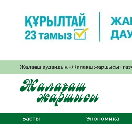
Жалағаш аудандық «Жалағаш жаршысы» газе
Басты
Экономика