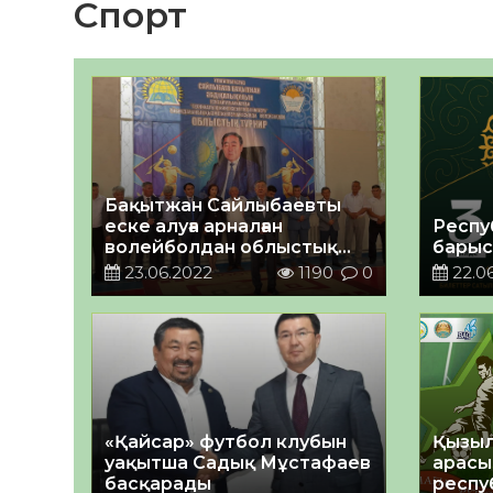
Спорт
Бақытжан Сайлыбаевты
еске алуға арналған
Респу
волейболдан облыстық
барыс
турнир басталды
23.06.2022
1190
0
22.0
«Қайсар» футбол клубын
Қызыл
уақытша Садық Мұстафаев
арасы
басқарады
респу