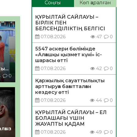
Соңғы
Көп қаралған
ҚҰРЫЛТАЙ САЙЛАУЫ –
БІРЛІК ПЕН
БЕЛСЕНДІЛІКТІҢ БЕЛГІСІ
07.08.2026
47
0
5547 әскери бөлімінде
«Алғашқы қызмет күні» іс-
шарасы өтті
07.08.2026
42
0
сы
5
0
Қаржылық сауаттылықты
арттыруға бағытталған
кездесу өтті
07.08.2026
44
0
ҚҰРЫЛТАЙ САЙЛАУЫ – ЕЛ
БОЛАШАҒЫ ҮШІН
ЖАУАПТЫ ҚАДАМ
лғыз
07.08.2026
49
0