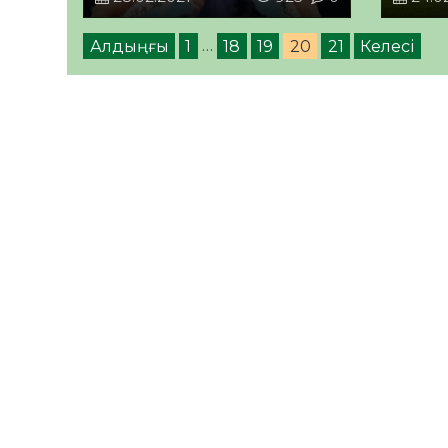
Алдыңғы
1
…
18
19
20
21
Келесі