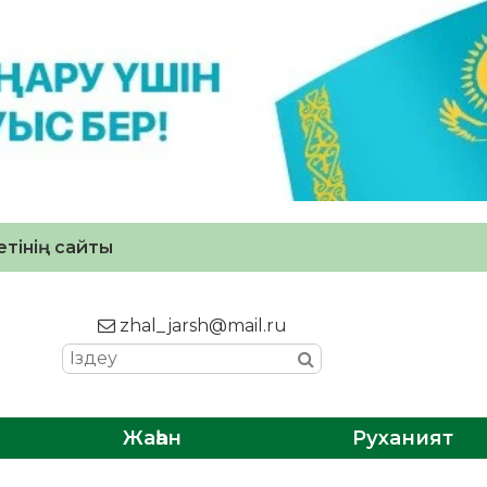
тінің сайты
zhal_jarsh@mail.ru
Жаһан
Руханият