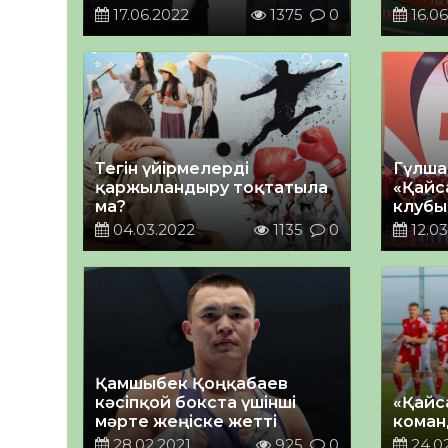
өтеді
17.06.2022
1375
0
16.06
Тегін үйірмелерді
Гүлша
қаржыландыру тоқтатыла
«Қайс
ма?
клубы
таныс
04.03.2022
1135
0
12.03
Қамшыбек Қоңқабаев
кәсіпқой бокста үшінші
«Қайс
мәрте жеңіске жетті
коман
28.02.2021
925
0
24.02