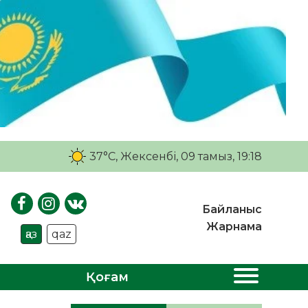
37°C
, Жексенбі, 09 тамыз, 19:18
Байланыс
Жарнама
қаз
qaz
Қоғам