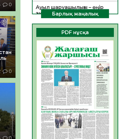
4
0
Ауыл шаруашылығы – өңір
экономикасының негізгі
Барлық жаңалық
тірегі
06.08.2026
56
0
PDF нұсқа
ҚОҒАМДЫҚ БЕЛСЕНДІЛІК –
ЕЛ ДАМУЫНЫҢ НЕГІЗІ
стан
06.08.2026
54
0
аль
ҚҰРЫЛТАЙ САЙЛАУЫ –
2
0
БОЛАШАҚҚА БАСТАР
ЖАУАПТЫ ТАҢДАУ
06.08.2026
56
0
Инфекциялық ауруларға
қарсы иммундау
жұмыстарының тиімділігі
06.08.2026
58
0
а
Көкжөтел ауруы туралы
5
0
06.08.2026
56
0