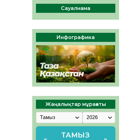
сақтау – әр азаматтың
міндеті
Сауалнама
05.08.2026
72
0
Руслан Рүстемұлы облыс
әкімінің кеңесшісі болып
Инфографика
тағайындалды
05.08.2026
67
0
Жаңалықтар мұрағаты
ТАМЫЗ
«
»