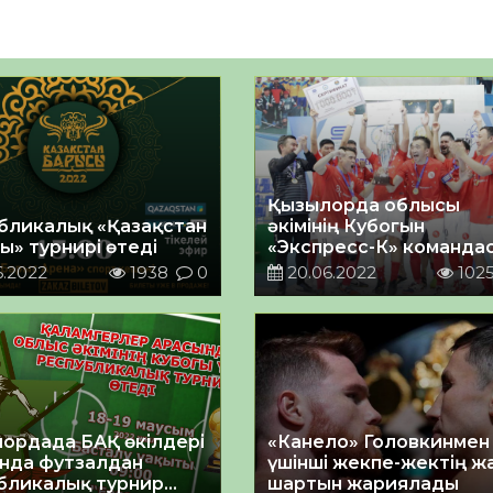
Қызылорда облысы
бликалық «Қазақстан
әкімінің Кубогын
ы» турнирі өтеді
«Экспресс-К» команда
жеңіп алды
6.2022
1938
0
20.06.2022
102
ордада БАҚ өкілдері
«Канело» Головкинмен
нда футзалдан
үшінші жекпе-жектің жа
бликалық турнир
шартын жариялады