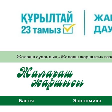
Жалағаш аудандық «Жалағаш жаршысы» газе
Басты
Экономика