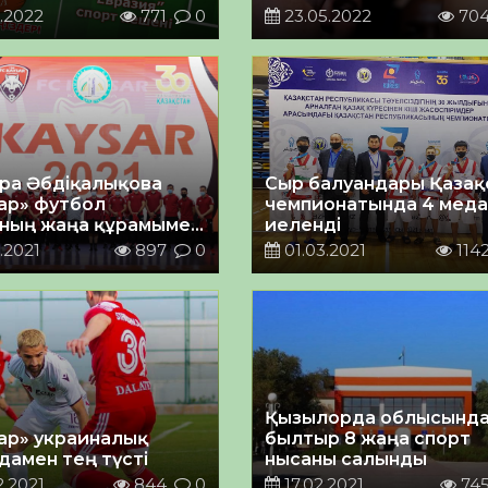
.2022
771
0
23.05.2022
70
ра Әбдіқалықова
Сыр балуандары Қазақ
ар» футбол
чемпионатында 4 мед
ның жаңа құрамымен
иеленді
ты
.2021
897
0
01.03.2021
114
Қызылорда облысынд
ар» украиналық
былтыр 8 жаңа спорт
дамен тең түсті
нысаны салынды
.2021
844
0
17.02.2021
74