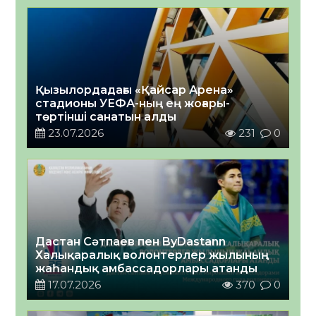
Қызылордадағы «Қайсар Арена»
стадионы УЕФА-ның ең жоғары-
төртінші санатын алды
23.07.2026
231
0
Дастан Сәтпаев пен ByDastann
Халықаралық волонтерлер жылының
жаһандық амбассадорлары атанды
17.07.2026
370
0