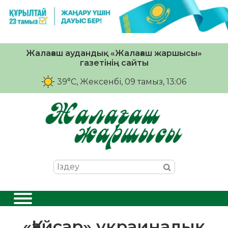
Жалағаш аудандық «Жалағаш жаршысы»
газетінің сайты
39°C
, Жексенбі, 09 тамыз, 13:06
«Қайсар» украиналық