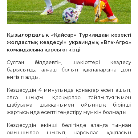
Қызылордалық «Қайсар» Түркиядағы кезекті
жолдастық кездесуін украиндық «Впк-Агро»
командасына қарсы өткізді.
Сұлтан Әбілдаевтің шәкірттері кездесу
барысында алғаш болып қақпаларына доп
енгізіп алды.
Кездесудің 4 минутында қонақтар есеп ашып,
алға шықты. Қасқырлар тайлы-тұяғымен
шабуылға шыққанымен ойынның бірінші
жартысында есепті теңестіру мүмкін болмады.
Кездесудің екінші бөлігінде алаңға тыңнан
ойыншылар шығып, қарсылас қақпасын