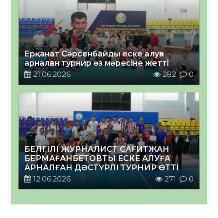
Ерқанат Сәрсенбайды еске алуға
арналған турнир өз мәресіне жетті
21.06.2026
282
0
БЕЛГІЛІ ЖУРНАЛИСТ САҒИТЖАН
БЕРМАҒАНБЕТОВТЫ ЕСКЕ АЛУҒА
АРНАЛҒАН ДӘСТҮРЛІ ТУРНИР ӨТТІ
12.06.2026
271
0