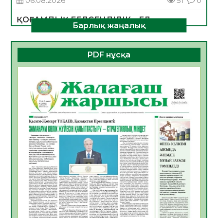
06.08.2026
51
0
ҚОҒАМДЫҚ БЕЛСЕНДІЛІК – ЕЛ
Барлық жаңалық
ДАМУЫНЫҢ НЕГІЗІ
06.08.2026
49
0
PDF нұсқа
ҚҰРЫЛТАЙ САЙЛАУЫ – БОЛАШАҚҚА
БАСТАР ЖАУАПТЫ ТАҢДАУ
06.08.2026
51
0
Инфекциялық ауруларға қарсы иммундау
жұмыстарының тиімділігі
06.08.2026
53
0
Көкжөтел ауруы туралы
06.08.2026
51
0
АПВ вакцинасы туралы мәлімет
06.08.2026
49
0
Open Air: Қызылорда облысы полиция
департаменті 20 мыңнан астам