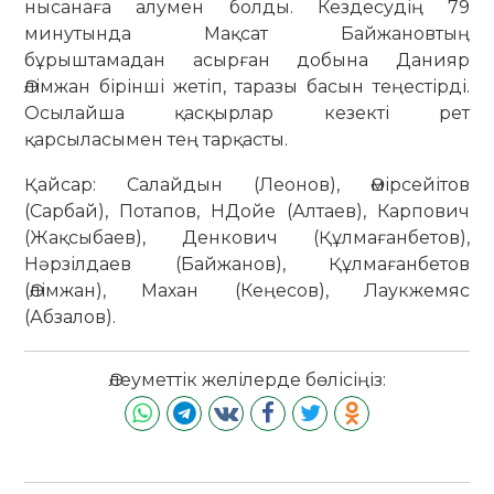
нысанаға алумен болды. Кездесудің 79
минутында Мақсат Байжановтың
бұрыштамадан асырған добына Данияр
Әлімжан бірінші жетіп, таразы басын теңестірді.
Осылайша қасқырлар кезекті рет
қарсыласымен тең тарқасты.
Қайсар: Салайдын (Леонов), Әмірсейітов
(Сарбай), Потапов, НДойе (Алтаев), Карпович
(Жақсыбаев), Денкович (Құлмағанбетов),
Нәрзілдаев (Байжанов), Құлмағанбетов
(Әлімжан), Махан (Кеңесов), Лаукжемяс
(Абзалов).
Әлеуметтік желілерде бөлісіңіз: