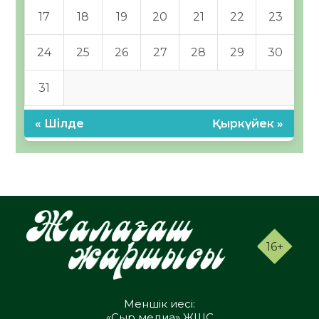
17
18
19
20
21
22
23
24
25
26
27
28
29
30
31
« Шілде
Қыркүйек »
16+
Меншік иесі:
«Сыр медиа» ЖШС