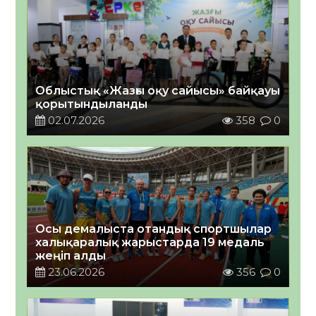
Облыстық «Жазғы оқу сайысы» байқауы
қорытындыланды
02.07.2026
358
0
Осы демалыста отандық спортшылар
халықаралық жарыстарда 19 медаль
жеңіп алды
23.06.2026
356
0