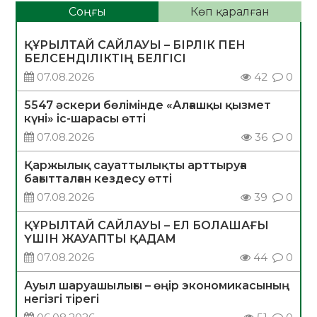
Соңғы
Көп қаралған
ҚҰРЫЛТАЙ САЙЛАУЫ – БІРЛІК ПЕН
БЕЛСЕНДІЛІКТІҢ БЕЛГІСІ
07.08.2026
42
0
5547 әскери бөлімінде «Алғашқы қызмет
күні» іс-шарасы өтті
07.08.2026
36
0
Қаржылық сауаттылықты арттыруға
бағытталған кездесу өтті
07.08.2026
39
0
ҚҰРЫЛТАЙ САЙЛАУЫ – ЕЛ БОЛАШАҒЫ
ҮШІН ЖАУАПТЫ ҚАДАМ
07.08.2026
44
0
Ауыл шаруашылығы – өңір экономикасының
негізгі тірегі