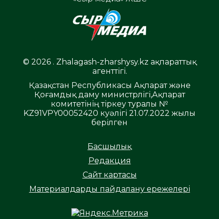
© 2026 . Zhalagash-zharshysy.kz ақпараттық
агенттігі.
Қазақстан Республикасы Ақпарат және
Қоғамдық даму министрлігі,Ақпарат
комитетінің тіркеу туралы №
KZ91VPY00052420 куәлігі 21.07.2022 жылы
берілген
Басшылық
Редакция
Сайт картасы
Материалдарды пайдалану ережелері