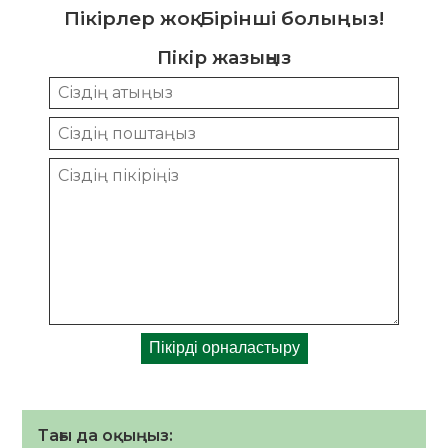
Пікірлер жоқ. Бірінші болыңыз!
Пікір жазыңыз
Тағы да оқыңыз: