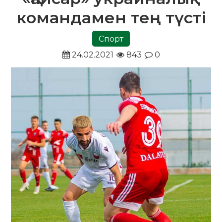
командамен тең түсті
Спорт
24.02.2021
843
0