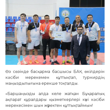
Өз сөзінде басқарма басшысы БАҚ өкілдерін
кәсіби мерекемен құттықтап, турнирдің
маңыздылығына ерекше тоқталды.
«Баршаңызды алда келе жатқан Бұқаралық
ақпарат құралдары қызметкерлері күні кәсіби
мерекесімен шын жүректен құттықтаймын!