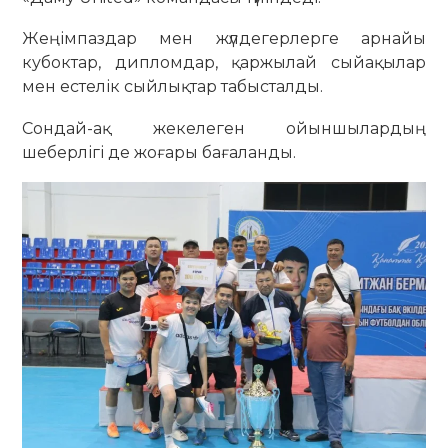
Жеңімпаздар мен жүлдегерлерге арнайы
кубоктар, дипломдар, қаржылай сыйақылар
мен естелік сыйлықтар табысталды.
Сондай-ақ жекелеген ойыншылардың
шеберлігі де жоғары бағаланды.