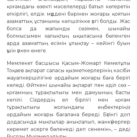
қоғамдағы өзекті мәселелерді батыл көтеретін
өткірлігі, елдік мүддені бәрінен жоғары қоятын
азаматтық ұстанымы көпшілікке үлгі болды. Жас
болса да жалынды сөзімен, шынайы
болмысымен халықтың ықыласына бөленген
арда азаматтың есімін ұлықтау – кейінгі буын
үшін үлкен өнеге.
Мемлекет басшысы Қасым-Жомарт Кемелұлы
Тоқаев ақпарат саласы қызметкерлерінің кәсіби
жауапкершілігіне әрдайым жоғары баға беріп
келеді. Өйткені шынайы ақпарат пен әділ сөз –
қоғамның тұрақтылығы мен дамуының басты
кепілі. Сіздердің ел бірлігі мен қоғам
тұрақтылығы жолындағы еңбектеріңіз
әрдайым жоғары бағалана береді. Бүгінгі доп
додасында мықтылар анықталып, жанкүйерлер
керемет әсерге бөленеді деп сенемін», – деді
Руслан Мұхамедәліұлы.