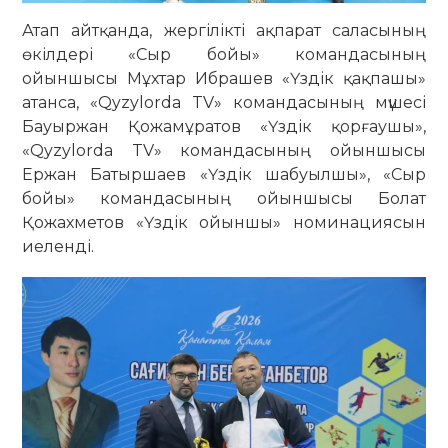
Атап айтқанда, жергілікті ақпарат саласының
өкілдері «Сыр бойы» командасының
ойыншысы Мұхтар Ибрашев «Үздік қақпашы»
атанса, «Qyzylorda TV» командасының мүшесі
Бауыржан Қожамұратов «Үздік қорғаушы»,
«Qyzylorda TV» командасының ойыншысы
Ержан Батыршаев «Үздік шабуылшы», «Сыр
бойы» командасының ойыншысы Болат
Қожахметов «Үздік ойыншы» номинациясын
иеленді.