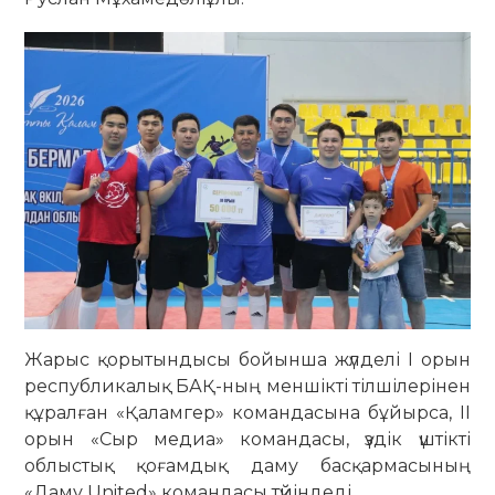
Жарыс қорытындысы бойынша жүлделі І орын
республикалық БАҚ-ның меншікті тілшілерінен
құралған «Қаламгер» командасына бұйырса, ІІ
орын «Сыр медиа» командасы, үздік үштікті
облыстық қоғамдық даму басқармасының
«Даму United» командасы түйіндеді.