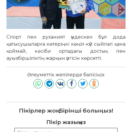
Спорт пен руханият үндескен бұл дода
қатысушыларға көтеріңкі көңіл-күй сыйлап қана
қоймай, кәсіби ортадағы достық пен
ауызбіршіліктің жарқын үлгісін көрсетті.
Әлеуметтік желілерде бөлісіңіз:
Пікірлер жоқ. Бірінші болыңыз!
Пікір жазыңыз