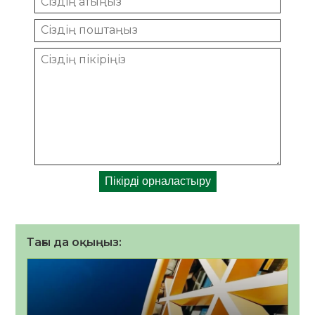
Тағы да оқыңыз: