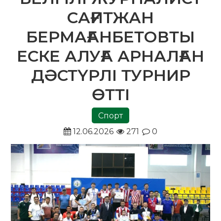
САҒИТЖАН
БЕРМАҒАНБЕТОВТЫ
ЕСКЕ АЛУҒА АРНАЛҒАН
ДӘСТҮРЛІ ТУРНИР
ӨТТІ
Спорт
12.06.2026
271
0