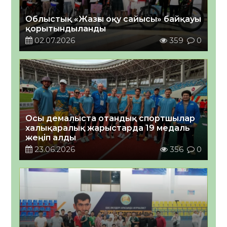
Облыстық «Жазғы оқу сайысы» байқауы
қорытындыланды
02.07.2026
359
0
Осы демалыста отандық спортшылар
халықаралық жарыстарда 19 медаль
жеңіп алды
23.06.2026
356
0