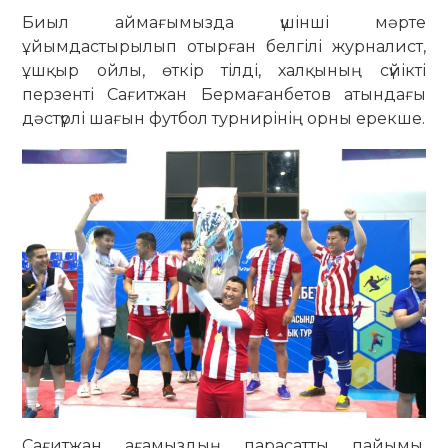
Биыл аймағымызда үшінші мәрте
ұйымдастырылып отырған белгілі журналист,
ұшқыр ойлы, өткір тілді, халқының сүйікті
перзенті Сағитжан Бермағанбетов атындағы
дәстүрлі шағын футбол турнирінің орны ерекше.
Сағитжан ағамыздың парасатты пайымы,