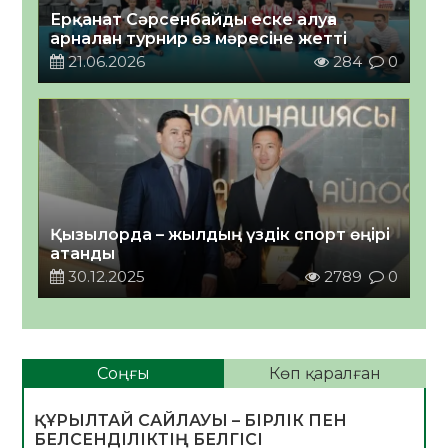
Ерқанат Сәрсенбайды еске алуға
арналған турнир өз мәресіне жетті
21.06.2026
284
0
Қызылорда – жылдың үздік спорт өңірі
атанды
30.12.2025
2789
0
Соңғы
Көп қаралған
ҚҰРЫЛТАЙ САЙЛАУЫ – БІРЛІК ПЕН
БЕЛСЕНДІЛІКТІҢ БЕЛГІСІ