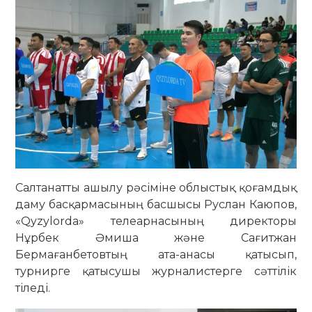
Салтанатты ашылу рәсіміне облыстық қоғамдық
даму басқармасының басшысы Руслан Каюпов,
«Qyzylorda» телеарнасының директоры
Нұрбек Әмиша және Сағитжан
Бермағанбетовтың ата-анасы қатысып,
турнирге қатысушы журналистерге сәттілік
тіледі.