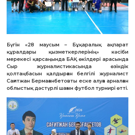
Бүгін «28 маусым – Бұқаралық ақпарат
құралдары қызметкерлерінің» кәсіби
мерекесі қарсаңында БАҚ өкілдері арасында
Сыр журналистикасында өзіндік
қолтаңбасын қалдырған белгілі журналист
Сағитжан Бермағанбетовты еске алуға арналған
облыстық дәстүрлі шағын футбол турнирі өтті.