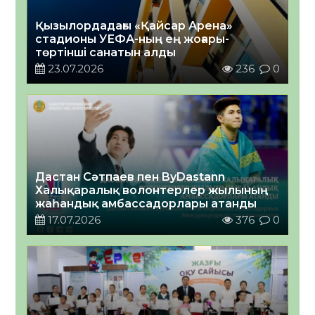
Қызылордадағы «Қайсар Арена»
стадионы УЕФА-ның ең жоғары-
төртінші санатын алды
23.07.2026
236
0
Дастан Сәтпаев пен ByDastann
Халықаралық волонтерлер жылының
жаһандық амбассадорлары атанды
17.07.2026
376
0