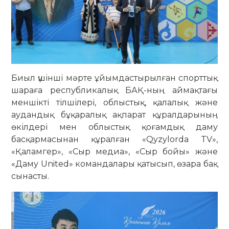
Биыл үшінші мәрте ұйымдастырылған спорттық
шараға республикалық БАҚ-ның аймақтағы
меншікті тілшілері, облыстық, қалалық және
аудандық бұқаралық ақпарат құралдарының
өкілдері мен облыстық қоғамдық даму
басқармасынан құралған «Qyzylorda TV»,
«Қаламгер», «Сыр медиа», «Сыр бойы» және
«Даму United» командалары қатысып, өзара бақ
сынасты.