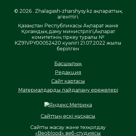
© 2026 . Zhalagash-zharshysy.kz ақпараттық
агенттігі.
Қазақстан Республикасы Ақпарат және
Қоғамдық даму министрлігі,Ақпарат
комитетінің тіркеу туралы №
KZ91VPY00052420 куәлігі 21.07.2022 жылы
берілген
Басшылық
Редакция
Сайт картасы
Материалдарды пайдалану ережелері
Сайттың ескі нұсқасы
Сайтты жасау және техқолдау
«Beoblood» веб-студиясы