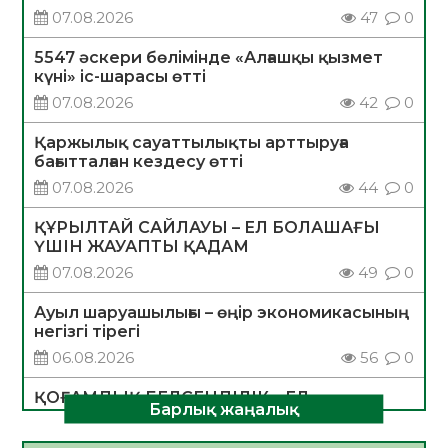
07.08.2026
47
0
5547 әскери бөлімінде «Алғашқы қызмет
күні» іс-шарасы өтті
07.08.2026
42
0
Қаржылық сауаттылықты арттыруға
бағытталған кездесу өтті
07.08.2026
44
0
ҚҰРЫЛТАЙ САЙЛАУЫ – ЕЛ БОЛАШАҒЫ
ҮШІН ЖАУАПТЫ ҚАДАМ
07.08.2026
49
0
Ауыл шаруашылығы – өңір экономикасының
негізгі тірегі
06.08.2026
56
0
ҚОҒАМДЫҚ БЕЛСЕНДІЛІК – ЕЛ
Барлық жаңалық
ДАМУЫНЫҢ НЕГІЗІ
06.08.2026
54
0