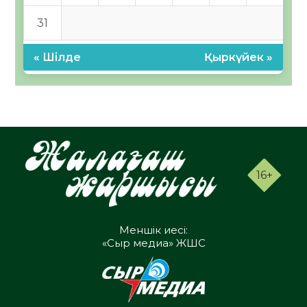
31
« Шілде
Қыркүйек »
16+
Меншік иесі:
«Сыр медиа» ЖШС