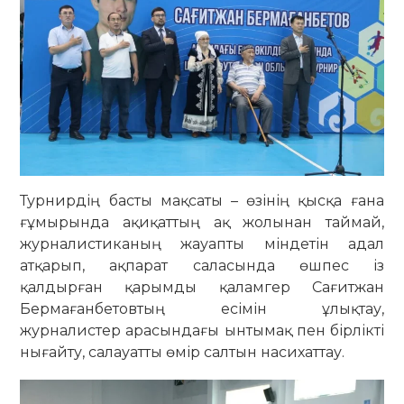
Турнирдің басты мақсаты – өзінің қысқа ғана
ғұмырында ақиқаттың ақ жолынан таймай,
журналистиканың жауапты міндетін адал
атқарып, ақпарат саласында өшпес із
қалдырған қарымды қаламгер Сағитжан
Бермағанбетовтың есімін ұлықтау,
журналистер арасындағы ынтымақ пен бірлікті
нығайту, салауатты өмір салтын насихаттау.