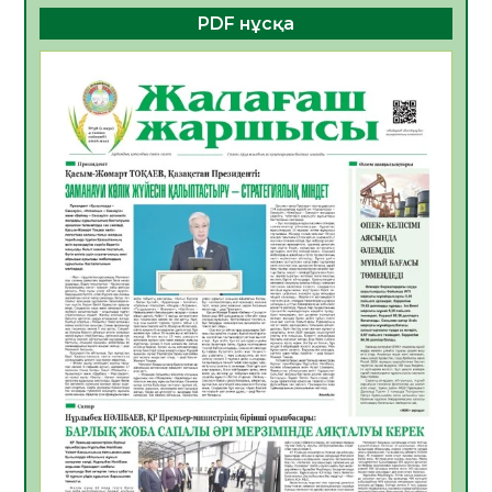
PDF нұсқа
ҚҰРЫЛТАЙ САЙЛАУЫ – БОЛАШАҚҚА
БАСТАР ЖАУАПТЫ ТАҢДАУ
06.08.2026
56
0
Инфекциялық ауруларға қарсы иммундау
жұмыстарының тиімділігі
06.08.2026
58
0
Көкжөтел ауруы туралы
06.08.2026
56
0
АПВ вакцинасы туралы мәлімет
06.08.2026
57
0
Open Air: Қызылорда облысы полиция
департаменті 20 мыңнан астам
көрерменнің қауіпсіздігін қамтамасыз етті
06.08.2026
67
0
ҚЫЗЫЛОРДАДА «САНАЛЫ ҰРПАҚ –