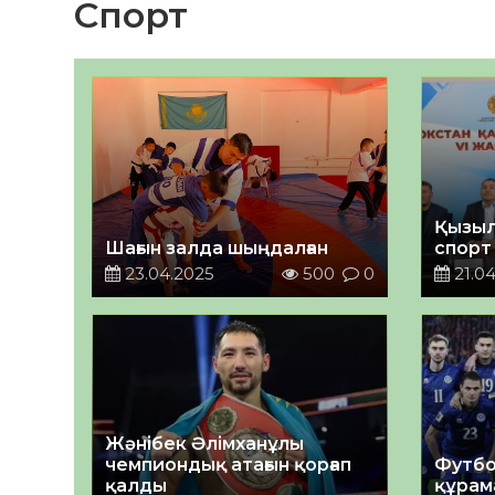
Спорт
Қызыл
Шағын залда шыңдалған
спорт
23.04.2025
500
0
21.04
Жәнібек Әлімханұлы
чемпиондық атағын қорғап
Футбо
қалды
құрам