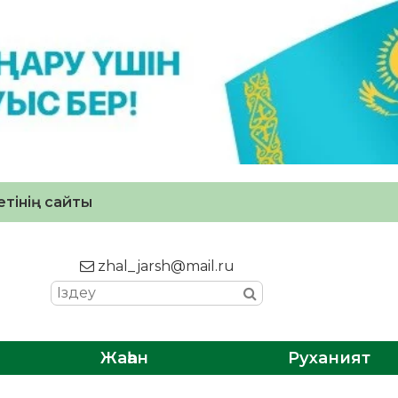
тінің сайты
zhal_jarsh@mail.ru
Жаһан
Руханият