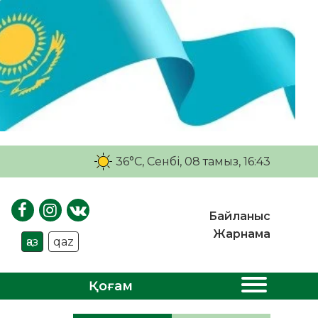
36°C
, Сенбі, 08 тамыз, 16:43
Байланыс
Жарнама
қаз
qaz
Қоғам