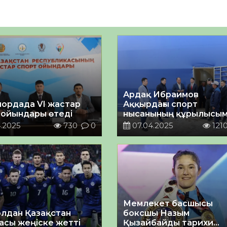
Ардақ Ибраимов
ордада VI жастар
Аққырдағы спорт
 ойындары өтеді
нысанының құрылысы
танысты
.2025
730
0
07.04.2025
121
Мемлекет басшысы
лдан Қазақстан
боксшы Назым
асы жеңіске жетті
Қызайбайды тарихи