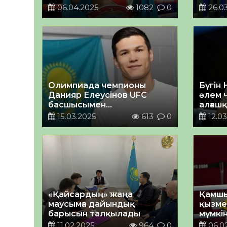
06.04.2025
1082
0
26.0
Олимпиада чемпионы
Бүгін
Данияр Елеусінов UFC
әлем 
басшысымен
алғаш
келісімшартқа қол қойды
өткізе
15.03.2025
613
0
12.03
«Қайсардың» жаңа
Қамшы
маусымға дайындық
қызме
барысын талқылады
мүмкі
11.02.2025
964
0
06.0