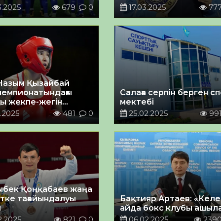
жеңісімен құттықтады
3.2025
679
0
17.03.2025
77
 Назым Қызайбай
чемпионатындағы
Салаға серпін берген с
қы жекпе-жегін
мектебі
ді
.2025
481
0
25.02.2025
99
бек Қоңқабаев жаңа
тке тағайындалуы
Бақтияр Артаев: «Келе
н
айда бокс клубы ашыл
2.2025
821
0
06.02.2025
239