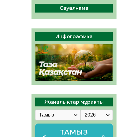
сақтау – әр азаматтың
міндеті
Сауалнама
05.08.2026
53
0
Руслан Рүстемұлы облыс
әкімінің кеңесшісі болып
Инфографика
тағайындалды
05.08.2026
48
0
Жаңалықтар мұрағаты
ТАМЫЗ
«
»