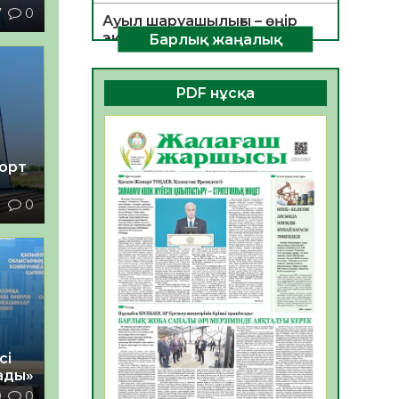
7
0
Ауыл шаруашылығы – өңір
экономикасының негізгі
Барлық жаңалық
тірегі
06.08.2026
40
0
PDF нұсқа
ҚОҒАМДЫҚ БЕЛСЕНДІЛІК –
ЕЛ ДАМУЫНЫҢ НЕГІЗІ
06.08.2026
37
0
порт
ҚҰРЫЛТАЙ САЙЛАУЫ –
1
0
БОЛАШАҚҚА БАСТАР
ЖАУАПТЫ ТАҢДАУ
06.08.2026
39
0
Инфекциялық ауруларға
қарсы иммундау
жұмыстарының тиімділігі
06.08.2026
42
0
сі
Көкжөтел ауруы туралы
ады»
0
0
06.08.2026
37
0