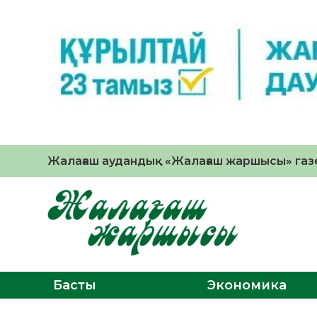
Жалағаш аудандық «Жалағаш жаршысы» газе
Басты
Экономика