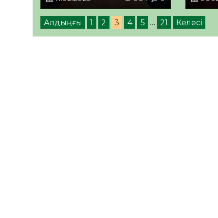
Алдыңғы
1
2
3
4
5
…
21
Келесі