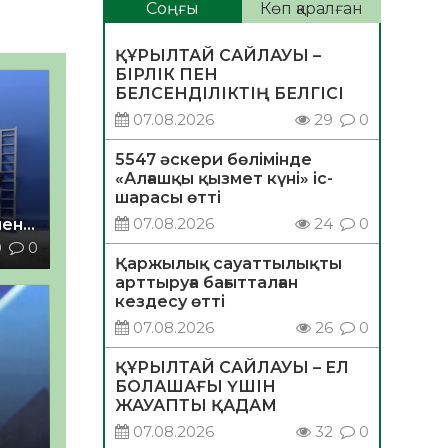
Соңғы
Көп қаралған
ҚҰРЫЛТАЙ САЙЛАУЫ –
БІРЛІК ПЕН
БЕЛСЕНДІЛІКТІҢ БЕЛГІСІ
07.08.2026
29
0
5547 әскери бөлімінде
«Алғашқы қызмет күні» іс-
шарасы өтті
07.08.2026
24
0
мен
0
0
Қаржылық сауаттылықты
арттыруға бағытталған
кездесу өтті
07.08.2026
26
0
ҚҰРЫЛТАЙ САЙЛАУЫ – ЕЛ
БОЛАШАҒЫ ҮШІН
ЖАУАПТЫ ҚАДАМ
07.08.2026
32
0