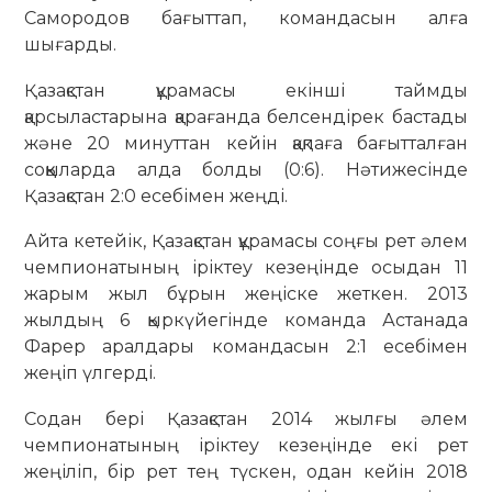
Самородов бағыттап, командасын алға
шығарды.
Қазақстан құрамасы екінші таймды
қарсыластарына қарағанда белсендірек бастады
және 20 минуттан кейін қақпаға бағытталған
соққыларда алда болды (0:6). Нәтижесінде
Қазақстан 2:0 есебімен жеңді.
Айта кетейік, Қазақстан құрамасы соңғы рет әлем
чемпионатының іріктеу кезеңінде осыдан 11
жарым жыл бұрын жеңіске жеткен. 2013
жылдың 6 қыркүйегінде команда Астанада
Фарер аралдары командасын 2:1 есебімен
жеңіп үлгерді.
Содан бері Қазақстан 2014 жылғы әлем
чемпионатының іріктеу кезеңінде екі рет
жеңіліп, бір рет тең түскен, одан кейін 2018