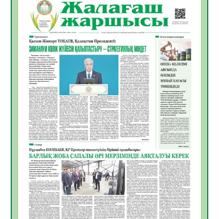
06.08.2026
45
0
Инфекциялық ауруларға қарсы иммундау
жұмыстарының тиімділігі
06.08.2026
48
0
Көкжөтел ауруы туралы
06.08.2026
44
0
АПВ вакцинасы туралы мәлімет
06.08.2026
43
0
Open Air: Қызылорда облысы полиция
департаменті 20 мыңнан астам
көрерменнің қауіпсіздігін қамтамасыз етті
06.08.2026
57
0
ҚЫЗЫЛОРДАДА «САНАЛЫ ҰРПАҚ –
ЖАРҚЫН БОЛАШАҚ» АТТЫ КЕҢЕЙТІЛГЕН
МӘЖІЛІС ӨТТІ
05.08.2026
57
0