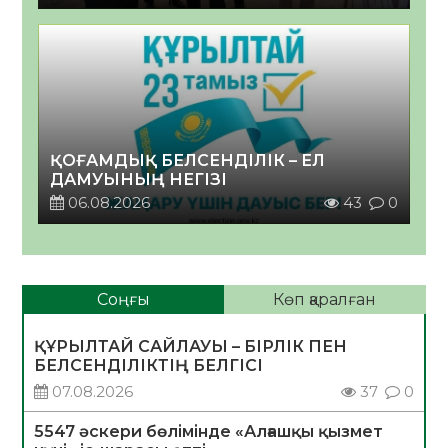
ҚОҒАМДЫҚ БЕЛСЕНДІЛІК – ЕЛ
ДАМУЫНЫҢ НЕГІЗІ
06.08.2026
43
0
Соңғы
Көп қаралған
ҚҰРЫЛТАЙ САЙЛАУЫ – БІРЛІК ПЕН
БЕЛСЕНДІЛІКТІҢ БЕЛГІСІ
07.08.2026
37
0
5547 әскери бөлімінде «Алғашқы қызмет