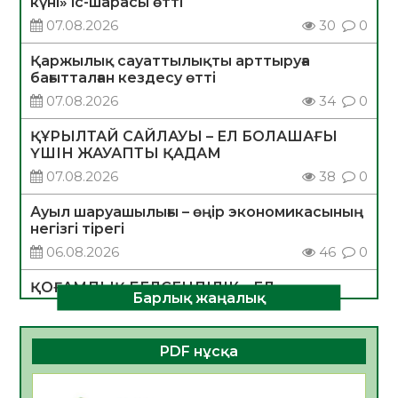
күні» іс-шарасы өтті
07.08.2026
30
0
Қаржылық сауаттылықты арттыруға
бағытталған кездесу өтті
07.08.2026
34
0
ҚҰРЫЛТАЙ САЙЛАУЫ – ЕЛ БОЛАШАҒЫ
ҮШІН ЖАУАПТЫ ҚАДАМ
07.08.2026
38
0
Ауыл шаруашылығы – өңір экономикасының
негізгі тірегі
06.08.2026
46
0
ҚОҒАМДЫҚ БЕЛСЕНДІЛІК – ЕЛ
Барлық жаңалық
ДАМУЫНЫҢ НЕГІЗІ
06.08.2026
43
0
PDF нұсқа
ҚҰРЫЛТАЙ САЙЛАУЫ – БОЛАШАҚҚА
БАСТАР ЖАУАПТЫ ТАҢДАУ