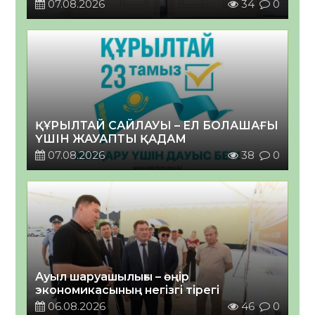
07.08.2026
34
0
ҚҰРЫЛТАЙ САЙЛАУЫ – ЕЛ БОЛАШАҒЫ
ҮШІН ЖАУАПТЫ ҚАДАМ
07.08.2026
38
0
Ауыл шаруашылығы – өңір
экономикасының негізгі тірегі
06.08.2026
46
0