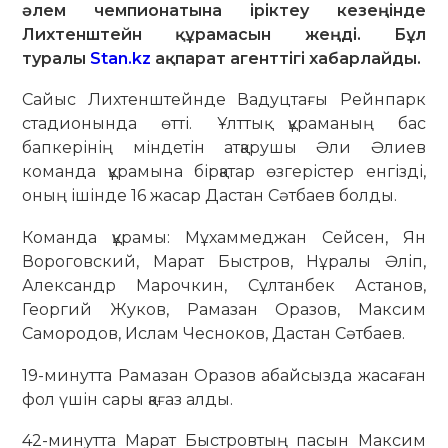
әлем чемпионатына іріктеу кезеңінде
Лихтенштейн құрамасын жеңді. Бұл
туралы
Stan.kz
ақпарат агенттігі хабарлайды.
Сайыс Лихтенштейнде Вадуцтағы Рейнпарк
стадионында өтті. Ұлттық құраманың бас
бапкерінің міндетін атқарушы Әли Әлиев
команда құрамына бірқатар өзгерістер енгізді,
оның ішінде 16 жасар Дастан Сәтбаев болды.
Команда құрамы: Мұхаммеджан Сейсен, Ян
Вороговский, Марат Быстров, Нұралы Әліп,
Александр Марочкин, Сұлтанбек Астанов,
Георгий Жуков, Рамазан Оразов, Максим
Самородов, Ислам Чесноков, Дастан Сәтбаев.
19-минутта Рамазан Оразов абайсызда жасаған
фол үшін сары қағаз алды.
42-минутта Марат Быстровтың пасын Максим