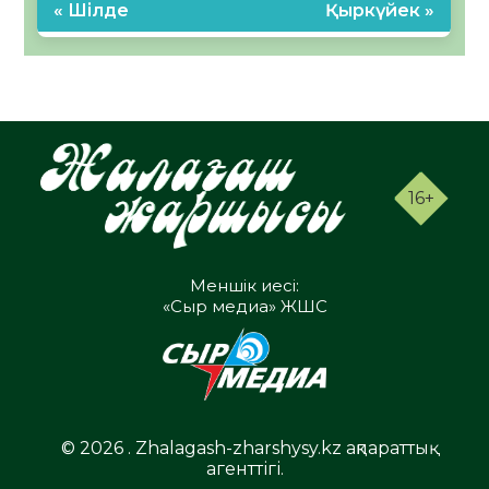
« Шілде
Қыркүйек »
16+
Меншік иесі:
«Сыр медиа» ЖШС
© 2026 . Zhalagash-zharshysy.kz ақпараттық
агенттігі.