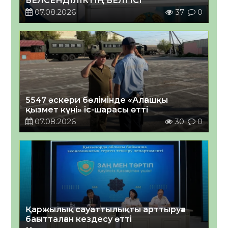
БЕЛСЕНДІЛІКТІҢ БЕЛГІСІ
07.08.2026
37
0
5547 әскери бөлімінде «Алғашқы
қызмет күні» іс-шарасы өтті
07.08.2026
30
0
Қаржылық сауаттылықты арттыруға
бағытталған кездесу өтті