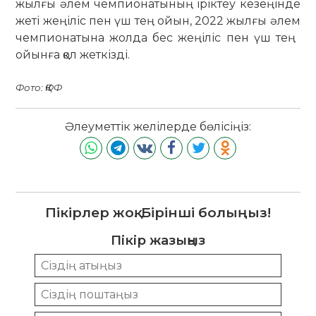
жылғы әлем чемпионатының іріктеу кезеңінде
жеті жеңіліс пен үш тең ​​ойын, 2022 жылғы әлем
чемпионатына жолда бес жеңіліс пен үш тең ​​
ойынға қол жеткізді.
Фото: ҚФФ
Әлеуметтік желілерде бөлісіңіз:
Пікірлер жоқ. Бірінші болыңыз!
Пікір жазыңыз