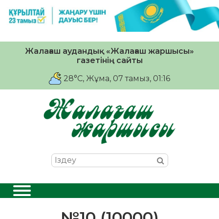
Жалағаш аудандық «Жалағаш жаршысы»
газетінің сайты
28°C
, Жұма, 07 тамыз, 01:16
№10 (10000)