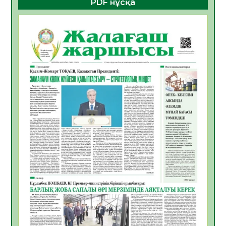
PDF нұсқа
көрерменнің қауіпсіздігін қамтамасыз етті
06.08.2026
24
0
ҚЫЗЫЛОРДАДА «САНАЛЫ ҰРПАҚ –
ЖАРҚЫН БОЛАШАҚ» АТТЫ КЕҢЕЙТІЛГЕН
МӘЖІЛІС ӨТТІ
05.08.2026
30
0
Қазақстан Орталық Азиядағы көшуге ең
қолайлы ел атанды
05.08.2026
32
0
Өрт қауіпсіздігі талаптарын сақтау – әр
азаматтың міндеті
05.08.2026
32
0
Руслан Рүстемұлы облыс әкімінің
кеңесшісі болып тағайындалды
05.08.2026
29
0
Цифрландыру саласын дамыту аясында