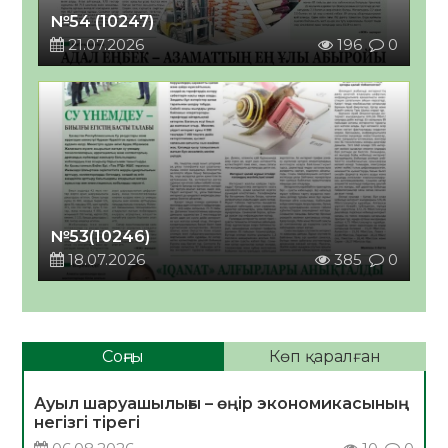
№54 (10247)
21.07.2026
196
0
№53(10246)
18.07.2026
385
0
Соңғы
Көп қаралған
Ауыл шаруашылығы – өңір экономикасының
негізгі тірегі