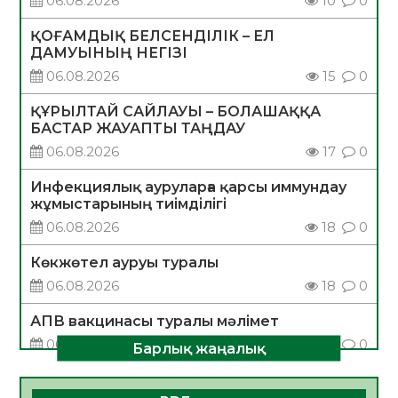
06.08.2026
10
0
ҚОҒАМДЫҚ БЕЛСЕНДІЛІК – ЕЛ
ДАМУЫНЫҢ НЕГІЗІ
06.08.2026
15
0
ҚҰРЫЛТАЙ САЙЛАУЫ – БОЛАШАҚҚА
БАСТАР ЖАУАПТЫ ТАҢДАУ
06.08.2026
17
0
Инфекциялық ауруларға қарсы иммундау
жұмыстарының тиімділігі
06.08.2026
18
0
Көкжөтел ауруы туралы
06.08.2026
18
0
АПВ вакцинасы туралы мәлімет
06.08.2026
17
0
Барлық жаңалық
Open Air: Қызылорда облысы полиция
департаменті 20 мыңнан астам