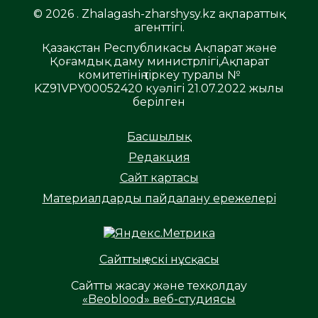
© 2026 . Zhalagash-zharshysy.kz ақпараттық
агенттігі.
Қазақстан Республикасы Ақпарат және
Қоғамдық даму министрлігі,Ақпарат
комитетінің тіркеу туралы №
KZ91VPY00052420 куәлігі 21.07.2022 жылы
берілген
Басшылық
Редакция
Сайт картасы
Материалдарды пайдалану ережелері
Сайттың ескі нұсқасы
Сайтты жасау және техқолдау
«Beoblood» веб-студиясы