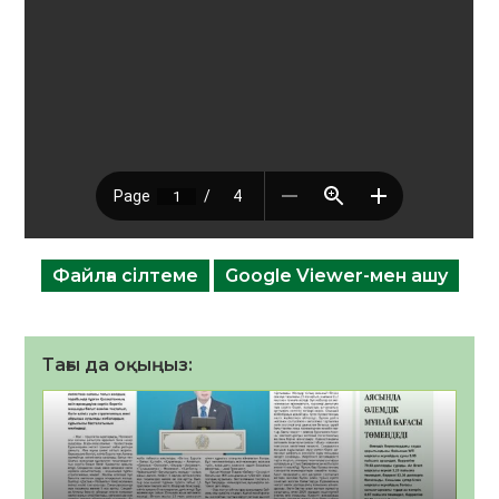
Файлға сілтеме
Google Viewer-мен ашу
Тағы да оқыңыз: