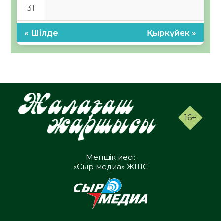
31
« Шілде
Қыркүйек »
16+
Меншік иесі:
«Сыр медиа» ЖШС