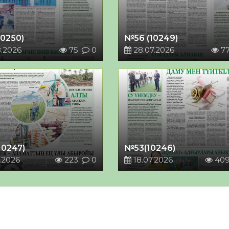
10250)
№56 (10249)
8.2026
75
0
28.07.2026
7
10247)
№53(10246)
.2026
223
0
18.07.2026
40