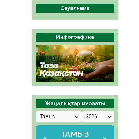
сақтау – әр азаматтың
міндеті
Сауалнама
05.08.2026
49
0
Руслан Рүстемұлы облыс
әкімінің кеңесшісі болып
Инфографика
тағайындалды
05.08.2026
46
0
Жаңалықтар мұрағаты
ТАМЫЗ
«
»