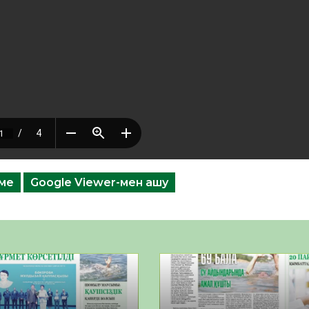
еме
Google Viewer-мен ашу