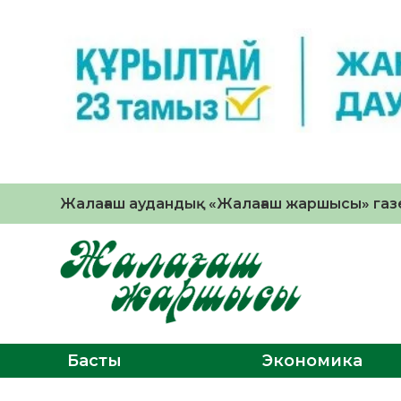
Жалағаш аудандық «Жалағаш жаршысы» газе
Басты
Экономика