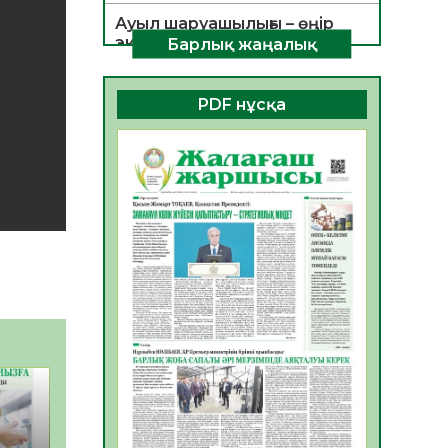
Ауыл шаруашылығы – өңір
экономикасының негізгі
Барлық жаңалық
тірегі
06.08.2026
38
0
PDF нұсқа
ҚОҒАМДЫҚ БЕЛСЕНДІЛІК –
ЕЛ ДАМУЫНЫҢ НЕГІЗІ
06.08.2026
35
0
ҚҰРЫЛТАЙ САЙЛАУЫ –
БОЛАШАҚҚА БАСТАР
ЖАУАПТЫ ТАҢДАУ
06.08.2026
37
0
Инфекциялық ауруларға
қарсы иммундау
жұмыстарының тиімділігі
06.08.2026
39
0
Көкжөтел ауруы туралы
06.08.2026
35
0