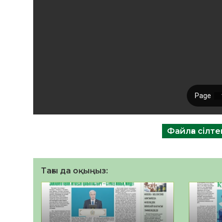
Файлға сілт
Тағы да оқыңыз: