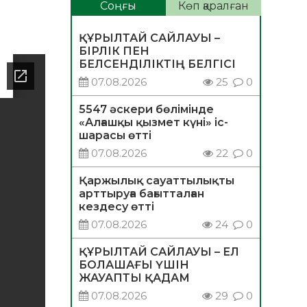
Соңғы
Көп қаралған
ҚҰРЫЛТАЙ САЙЛАУЫ –
БІРЛІК ПЕН
БЕЛСЕНДІЛІКТІҢ БЕЛГІСІ
07.08.2026
25
0
5547 әскери бөлімінде
«Алғашқы қызмет күні» іс-
шарасы өтті
07.08.2026
22
0
Қаржылық сауаттылықты
арттыруға бағытталған
кездесу өтті
07.08.2026
24
0
ҚҰРЫЛТАЙ САЙЛАУЫ – ЕЛ
БОЛАШАҒЫ ҮШІН
ЖАУАПТЫ ҚАДАМ
07.08.2026
29
0