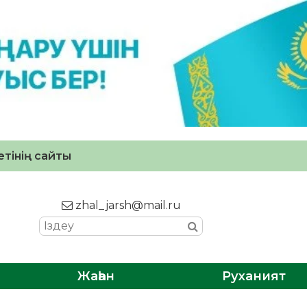
тінің сайты
zhal_jarsh@mail.ru
Жаһан
Руханият