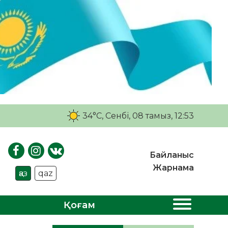
34°C
, Сенбі, 08 тамыз, 12:53
Байланыс
Жарнама
қаз
qaz
Қоғам