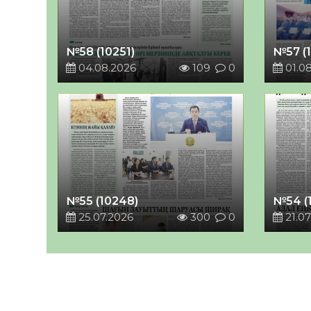
№58 (10251)
№57 (
04.08.2026
109
0
01.0
№55 (10248)
№54 (
25.07.2026
300
0
21.07