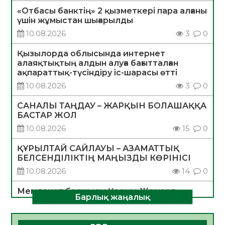
«Отбасы банктің» 2 қызметкері пара алғаны
үшін жұмыстан шығарылды
10.08.2026
3
0
Қызылорда облысында интернет
алаяқтықтың алдын алуға бағытталған
ақпараттық-түсіндіру іс-шарасы өтті
10.08.2026
3
0
САНАЛЫ ТАҢДАУ – ЖАРҚЫН БОЛАШАҚҚА
БАСТАР ЖОЛ
10.08.2026
15
0
ҚҰРЫЛТАЙ САЙЛАУЫ – АЗАМАТТЫҚ
БЕЛСЕНДІЛІКТІҢ МАҢЫЗДЫ КӨРІНІСІ
10.08.2026
14
0
Мемлекет басшысы Қасым-Жомарт
Барлық жаңалық
Тоқаевтың Абай күнімен құттықтауы
10.08.2026
3
0