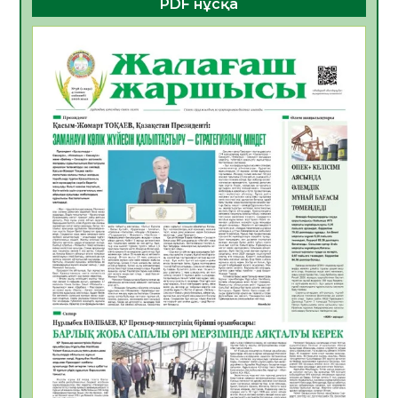
PDF нұсқа
«Жастар және заң мен тәртіп» атты
облыстық жайдарман ойындары өтті
10.08.2026
2
0
Өңірде «Кең дала-2» бағдарламасы арқылы
80 шаруашылық қаржыландырылды
09.08.2026
22
0
Жер ресурстары тиімді игерілуде
09.08.2026
23
0
Ел игілігі үшін еңбек етіп жүрген
құрылысшыларға құрмет көрсетті
08.08.2026
20
0
ҚЫЗЫЛОРДАДА «ЖАСЫЛ ЕЛ» ЕҢБЕК
ЖАСАҚТАРЫНЫҢ ҚАТЫСУЫМЕН
ЭКОЛОГИЯЛЫҚ СЕНБІЛІК ӨТТІ
08.08.2026
19
0
Білім гранты иегерлерінің тізімі шықты