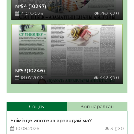
№54 (10247)
21.07.2026
262
0
№53(10246)
18.07.2026
442
0
Соңғы
Көп қаралған
Елімізде ипотека арзандай ма?
10.08.2026
3
0