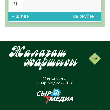
31
« Шілде
Қыркүйек »
16+
Меншік иесі:
«Сыр медиа» ЖШС