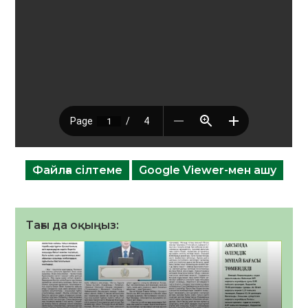
Файлға сілтеме
Google Viewer-мен ашу
Тағы да оқыңыз: