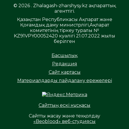
© 2026 . Zhalagash-zharshysy.kz ақпараттық
агенттігі.
Қазақстан Республикасы Ақпарат және
Қоғамдық даму министрлігі,Ақпарат
комитетінің тіркеу туралы №
KZ91VPY00052420 куәлігі 21.07.2022 жылы
берілген
Басшылық
Редакция
Сайт картасы
Материалдарды пайдалану ережелері
Сайттың ескі нұсқасы
Сайтты жасау және техқолдау
«Beoblood» веб-студиясы