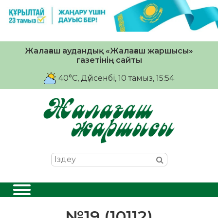
Жалағаш аудандық «Жалағаш жаршысы»
газетінің сайты
40°C
, Дүйсенбі, 10 тамыз, 15:54
№19 (10112)