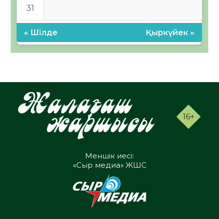
31
« Шілде
Қыркүйек »
16+
Меншік иесі:
«Сыр медиа» ЖШС