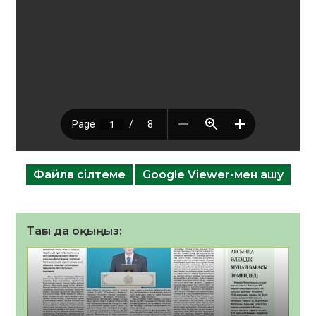
Файлға сілтеме
Google Viewer-мен ашу
Тағы да оқыңыз: