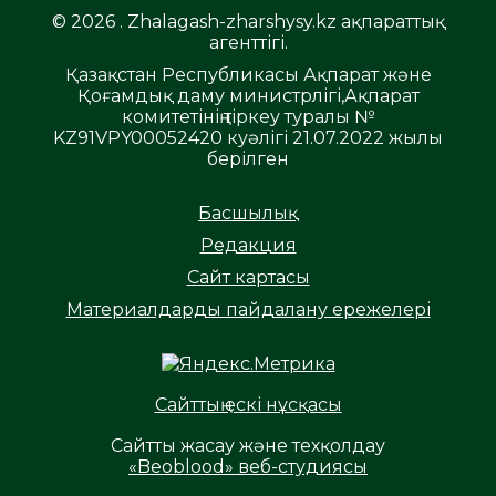
© 2026 . Zhalagash-zharshysy.kz ақпараттық
агенттігі.
Қазақстан Республикасы Ақпарат және
Қоғамдық даму министрлігі,Ақпарат
комитетінің тіркеу туралы №
KZ91VPY00052420 куәлігі 21.07.2022 жылы
берілген
Басшылық
Редакция
Сайт картасы
Материалдарды пайдалану ережелері
Сайттың ескі нұсқасы
Сайтты жасау және техқолдау
«Beoblood» веб-студиясы