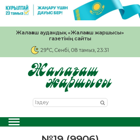
Жалағаш аудандық «Жалағаш жаршысы»
газетінің сайты
29°C
, Сенбі, 08 тамыз, 23:31
№19 (9906)