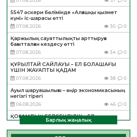
07.08.2026
37
0
5547 әскери бөлімінде «Алғашқы қызмет
күні» іс-шарасы өтті
07.08.2026
30
0
Қаржылық сауаттылықты арттыруға
бағытталған кездесу өтті
07.08.2026
34
0
ҚҰРЫЛТАЙ САЙЛАУЫ – ЕЛ БОЛАШАҒЫ
ҮШІН ЖАУАПТЫ ҚАДАМ
07.08.2026
38
0
Ауыл шаруашылығы – өңір экономикасының
негізгі тірегі
06.08.2026
46
0
ҚОҒАМДЫҚ БЕЛСЕНДІЛІК – ЕЛ
Барлық жаңалық
ДАМУЫНЫҢ НЕГІЗІ
06.08.2026
43
0