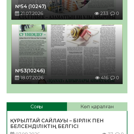
№54 (10247)
21.07.2026
233
0
№53(10246)
18.07.2026
416
0
Соңғы
Көп қаралған
ҚҰРЫЛТАЙ САЙЛАУЫ – БІРЛІК ПЕН
БЕЛСЕНДІЛІКТІҢ БЕЛГІСІ