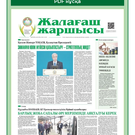
PDF нұсқа
ҚҰРЫЛТАЙ САЙЛАУЫ – БОЛАШАҚҚА
БАСТАР ЖАУАПТЫ ТАҢДАУ
06.08.2026
45
0
Инфекциялық ауруларға қарсы иммундау
жұмыстарының тиімділігі
06.08.2026
48
0
Көкжөтел ауруы туралы
06.08.2026
44
0
АПВ вакцинасы туралы мәлімет
06.08.2026
43
0
Open Air: Қызылорда облысы полиция
департаменті 20 мыңнан астам
көрерменнің қауіпсіздігін қамтамасыз етті
06.08.2026
57
0
ҚЫЗЫЛОРДАДА «САНАЛЫ ҰРПАҚ –
ЖАРҚЫН БОЛАШАҚ» АТТЫ КЕҢЕЙТІЛГЕН