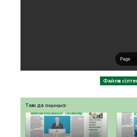
Файлға сілт
Тағы да оқыңыз: