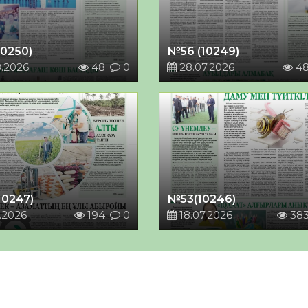
10250)
№56 (10249)
8.2026
48
0
28.07.2026
4
10247)
№53(10246)
.2026
194
0
18.07.2026
38