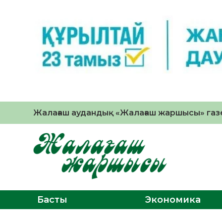
Жалағаш аудандық «Жалағаш жаршысы» газе
Басты
Экономика