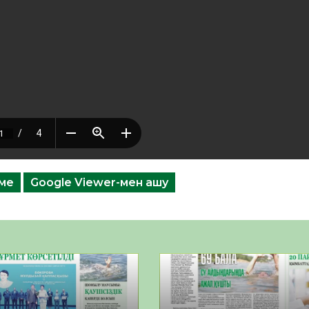
еме
Google Viewer-мен ашу