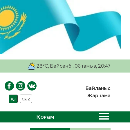
28°C
, Бейсенбі, 06 тамыз, 20:47
Байланыс
Жарнама
қаз
qaz
Қоғам