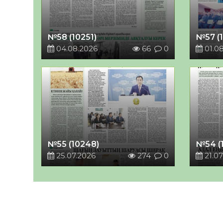
№58 (10251)
№57 (
04.08.2026
66
0
01.0
№55 (10248)
№54 (
25.07.2026
274
0
21.07