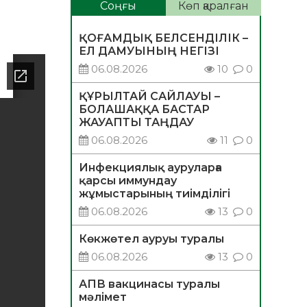
Соңғы
Көп қаралған
ҚОҒАМДЫҚ БЕЛСЕНДІЛІК –
ЕЛ ДАМУЫНЫҢ НЕГІЗІ
06.08.2026
10
0
ҚҰРЫЛТАЙ САЙЛАУЫ –
БОЛАШАҚҚА БАСТАР
ЖАУАПТЫ ТАҢДАУ
06.08.2026
11
0
Инфекциялық ауруларға
қарсы иммундау
жұмыстарының тиімділігі
06.08.2026
13
0
Көкжөтел ауруы туралы
06.08.2026
13
0
АПВ вакцинасы туралы
мәлімет