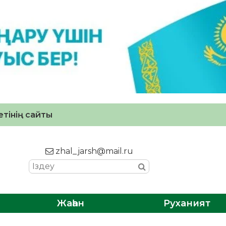
тінің сайты
zhal_jarsh@mail.ru
Жаһан
Руханият