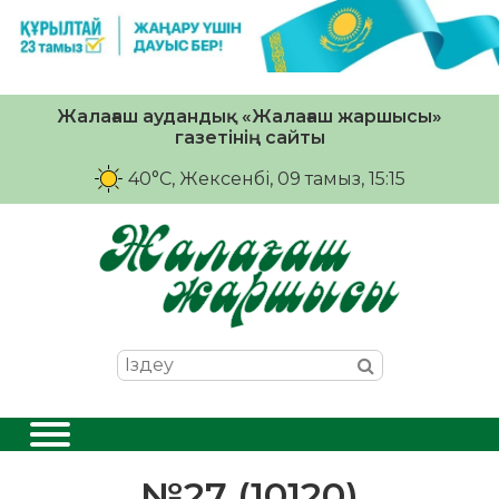
Жалағаш аудандық «Жалағаш жаршысы»
газетінің сайты
40°C
, Жексенбі, 09 тамыз, 15:15
№27 (10120)