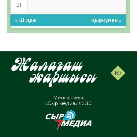
31
« Шілде
Қыркүйек »
16+
Меншік иесі:
«Сыр медиа» ЖШС