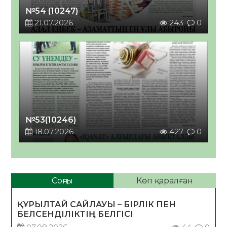
№54 (10247)
21.07.2026
243
0
№53(10246)
18.07.2026
427
0
Соңғы
Көп қаралған
ҚҰРЫЛТАЙ САЙЛАУЫ – БІРЛІК ПЕН
БЕЛСЕНДІЛІКТІҢ БЕЛГІСІ