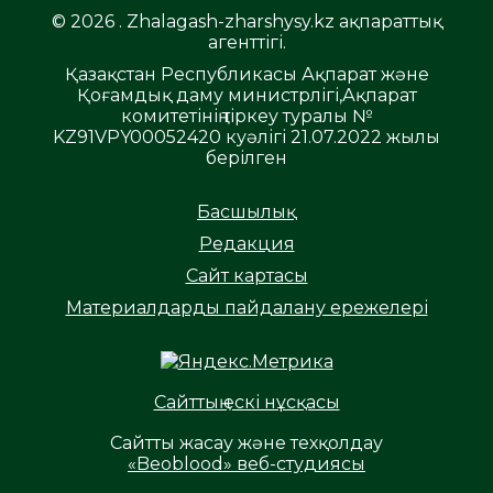
© 2026 . Zhalagash-zharshysy.kz ақпараттық
агенттігі.
Қазақстан Республикасы Ақпарат және
Қоғамдық даму министрлігі,Ақпарат
комитетінің тіркеу туралы №
KZ91VPY00052420 куәлігі 21.07.2022 жылы
берілген
Басшылық
Редакция
Сайт картасы
Материалдарды пайдалану ережелері
Сайттың ескі нұсқасы
Сайтты жасау және техқолдау
«Beoblood» веб-студиясы