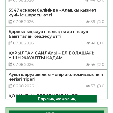
07.08.2026
44
0
5547 әскери бөлімінде «Алғашқы қызмет
күні» іс-шарасы өтті
07.08.2026
39
0
Қаржылық сауаттылықты арттыруға
бағытталған кездесу өтті
07.08.2026
41
0
ҚҰРЫЛТАЙ САЙЛАУЫ – ЕЛ БОЛАШАҒЫ
ҮШІН ЖАУАПТЫ ҚАДАМ
07.08.2026
46
0
Ауыл шаруашылығы – өңір экономикасының
негізгі тірегі
06.08.2026
53
0
ҚОҒАМДЫҚ БЕЛСЕНДІЛІК – ЕЛ
Барлық жаңалық
ДАМУЫНЫҢ НЕГІЗІ
06.08.2026
51
0