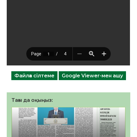
Файлға сілтеме
Google Viewer-мен ашу
Тағы да оқыңыз: