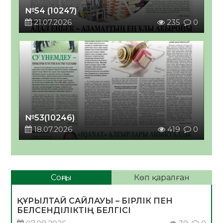
№54 (10247)
21.07.2026
235
0
№53(10246)
18.07.2026
419
0
Соңғы
Көп қаралған
ҚҰРЫЛТАЙ САЙЛАУЫ – БІРЛІК ПЕН
БЕЛСЕНДІЛІКТІҢ БЕЛГІСІ