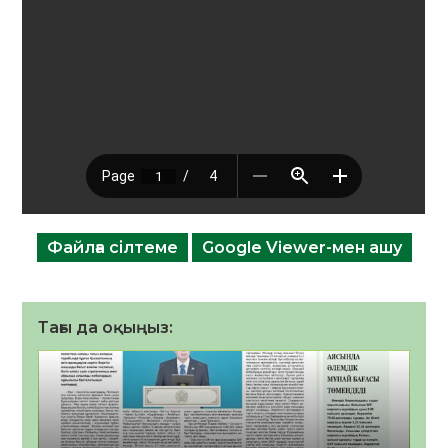
Файлға сілтеме
Google Viewer-мен ашу
Тағы да оқыңыз: