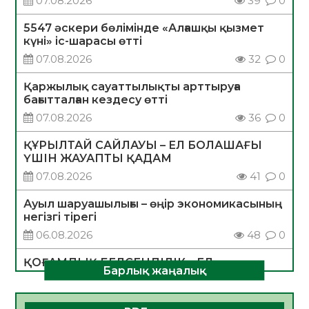
07.08.2026
39
0
5547 әскери бөлімінде «Алғашқы қызмет
күні» іс-шарасы өтті
07.08.2026
32
0
Қаржылық сауаттылықты арттыруға
бағытталған кездесу өтті
07.08.2026
36
0
ҚҰРЫЛТАЙ САЙЛАУЫ – ЕЛ БОЛАШАҒЫ
ҮШІН ЖАУАПТЫ ҚАДАМ
07.08.2026
41
0
Ауыл шаруашылығы – өңір экономикасының
негізгі тірегі
06.08.2026
48
0
ҚОҒАМДЫҚ БЕЛСЕНДІЛІК – ЕЛ
Барлық жаңалық
ДАМУЫНЫҢ НЕГІЗІ
06.08.2026
46
0