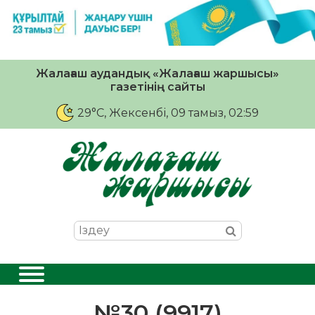
Жалағаш аудандық «Жалағаш жаршысы»
газетінің сайты
29°C
, Жексенбі, 09 тамыз, 02:59
№30 (9917)