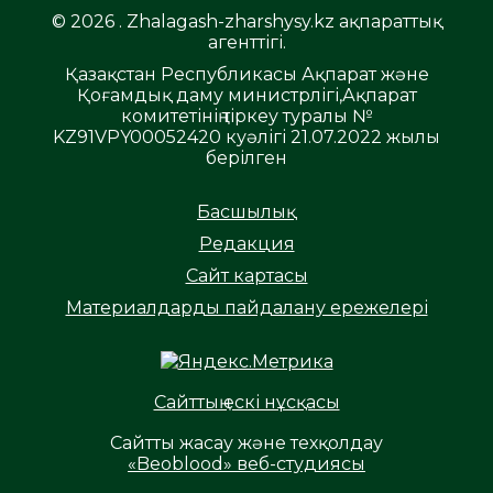
© 2026 . Zhalagash-zharshysy.kz ақпараттық
агенттігі.
Қазақстан Республикасы Ақпарат және
Қоғамдық даму министрлігі,Ақпарат
комитетінің тіркеу туралы №
KZ91VPY00052420 куәлігі 21.07.2022 жылы
берілген
Басшылық
Редакция
Сайт картасы
Материалдарды пайдалану ережелері
Сайттың ескі нұсқасы
Сайтты жасау және техқолдау
«Beoblood» веб-студиясы