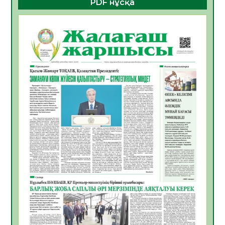
PDF нұсқа
ҚҰРЫЛТАЙ САЙЛАУЫ – БОЛАШАҚҚА
БАСТАР ЖАУАПТЫ ТАҢДАУ
06.08.2026
48
0
Инфекциялық ауруларға қарсы иммундау
жұмыстарының тиімділігі
06.08.2026
50
0
Көкжөтел ауруы туралы
06.08.2026
47
0
АПВ вакцинасы туралы мәлімет
06.08.2026
45
0
Open Air: Қызылорда облысы полиция
департаменті 20 мыңнан астам
көрерменнің қауіпсіздігін қамтамасыз етті
06.08.2026
59
0
ҚЫЗЫЛОРДАДА «САНАЛЫ ҰРПАҚ –
ЖАРҚЫН БОЛАШАҚ» АТТЫ КЕҢЕЙТІЛГЕН