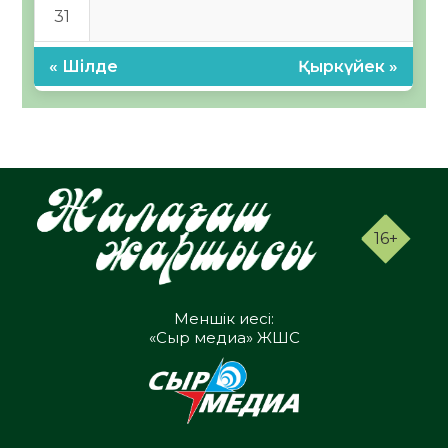
31
« Шілде
Қыркүйек »
16+
Меншік иесі:
«Сыр медиа» ЖШС