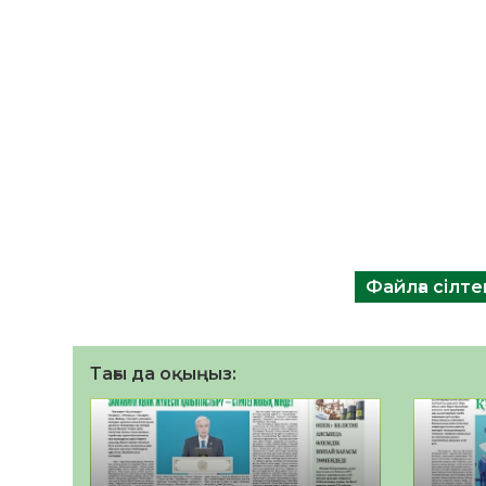
Файлға сілт
Тағы да оқыңыз: