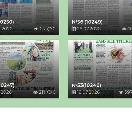
10250)
№56 (10249)
8.2026
65
0
28.07.2026
6
10247)
№53(10246)
.2026
211
0
18.07.2026
39