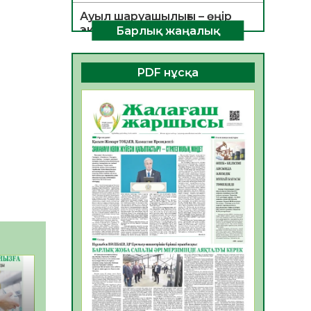
Ауыл шаруашылығы – өңір
экономикасының негізгі
Барлық жаңалық
тірегі
06.08.2026
27
0
PDF нұсқа
ҚОҒАМДЫҚ БЕЛСЕНДІЛІК –
ЕЛ ДАМУЫНЫҢ НЕГІЗІ
06.08.2026
26
0
ҚҰРЫЛТАЙ САЙЛАУЫ –
БОЛАШАҚҚА БАСТАР
ЖАУАПТЫ ТАҢДАУ
06.08.2026
28
0
Инфекциялық ауруларға
қарсы иммундау
жұмыстарының тиімділігі
06.08.2026
29
0
Көкжөтел ауруы туралы
06.08.2026
26
0