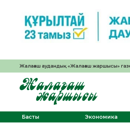
Жалағаш аудандық «Жалағаш жаршысы» газе
Басты
Экономика