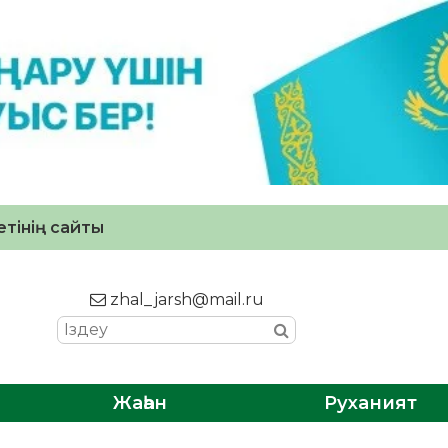
тінің сайты
zhal_jarsh@mail.ru
Жаһан
Руханият