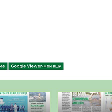
еме
Google Viewer-мен ашу