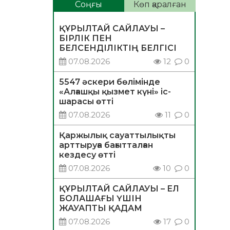
Соңғы
Көп қаралған
ҚҰРЫЛТАЙ САЙЛАУЫ –
БІРЛІК ПЕН
БЕЛСЕНДІЛІКТІҢ БЕЛГІСІ
07.08.2026
12
0
5547 әскери бөлімінде
«Алғашқы қызмет күні» іс-
шарасы өтті
07.08.2026
11
0
Қаржылық сауаттылықты
арттыруға бағытталған
кездесу өтті
07.08.2026
10
0
ҚҰРЫЛТАЙ САЙЛАУЫ – ЕЛ
БОЛАШАҒЫ ҮШІН
ЖАУАПТЫ ҚАДАМ
07.08.2026
17
0