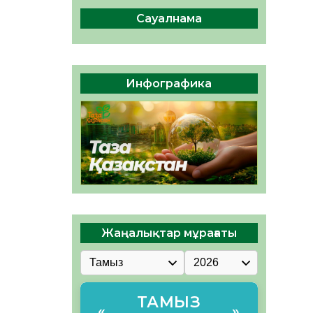
сақтау – әр азаматтың
міндеті
Сауалнама
05.08.2026
40
0
Руслан Рүстемұлы облыс
әкімінің кеңесшісі болып
Инфографика
тағайындалды
05.08.2026
38
0
Жаңалықтар мұрағаты
ТАМЫЗ
«
»