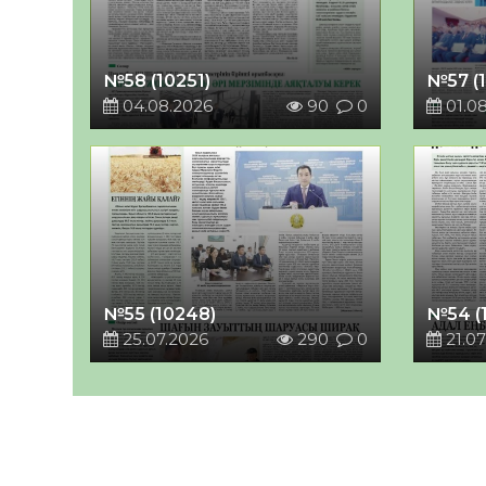
№58 (10251)
№57 (
04.08.2026
90
0
01.0
№55 (10248)
№54 (
25.07.2026
290
0
21.07