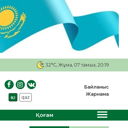
32°C
, Жұма, 07 тамыз, 20:19
Байланыс
Жарнама
қаз
qaz
Қоғам