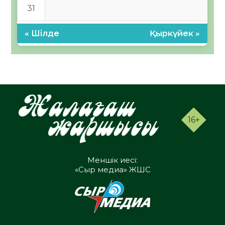
31
« Шілде
Қыркүйек »
16+
Меншік иесі:
«Сыр медиа» ЖШС