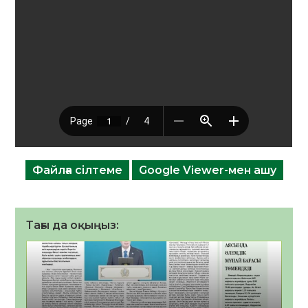
Файлға сілтеме
Google Viewer-мен ашу
Тағы да оқыңыз: