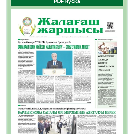
PDF нұсқа
ҚҰРЫЛТАЙ САЙЛАУЫ – БОЛАШАҚҚА
БАСТАР ЖАУАПТЫ ТАҢДАУ
06.08.2026
38
0
Инфекциялық ауруларға қарсы иммундау
жұмыстарының тиімділігі
06.08.2026
40
0
Көкжөтел ауруы туралы
06.08.2026
36
0
АПВ вакцинасы туралы мәлімет
06.08.2026
36
0
Open Air: Қызылорда облысы полиция
департаменті 20 мыңнан астам
көрерменнің қауіпсіздігін қамтамасыз етті
06.08.2026
48
0
ҚЫЗЫЛОРДАДА «САНАЛЫ ҰРПАҚ –
ЖАРҚЫН БОЛАШАҚ» АТТЫ КЕҢЕЙТІЛГЕН