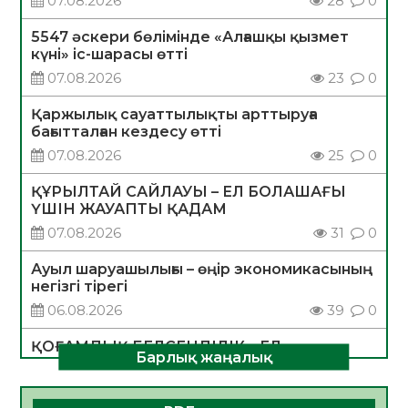
07.08.2026
28
0
5547 әскери бөлімінде «Алғашқы қызмет
күні» іс-шарасы өтті
07.08.2026
23
0
Қаржылық сауаттылықты арттыруға
бағытталған кездесу өтті
07.08.2026
25
0
ҚҰРЫЛТАЙ САЙЛАУЫ – ЕЛ БОЛАШАҒЫ
ҮШІН ЖАУАПТЫ ҚАДАМ
07.08.2026
31
0
Ауыл шаруашылығы – өңір экономикасының
негізгі тірегі
06.08.2026
39
0
ҚОҒАМДЫҚ БЕЛСЕНДІЛІК – ЕЛ
Барлық жаңалық
ДАМУЫНЫҢ НЕГІЗІ
06.08.2026
36
0