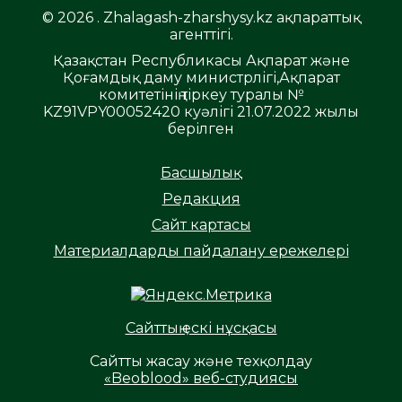
© 2026 . Zhalagash-zharshysy.kz ақпараттық
агенттігі.
Қазақстан Республикасы Ақпарат және
Қоғамдық даму министрлігі,Ақпарат
комитетінің тіркеу туралы №
KZ91VPY00052420 куәлігі 21.07.2022 жылы
берілген
Басшылық
Редакция
Сайт картасы
Материалдарды пайдалану ережелері
Сайттың ескі нұсқасы
Сайтты жасау және техқолдау
«Beoblood» веб-студиясы