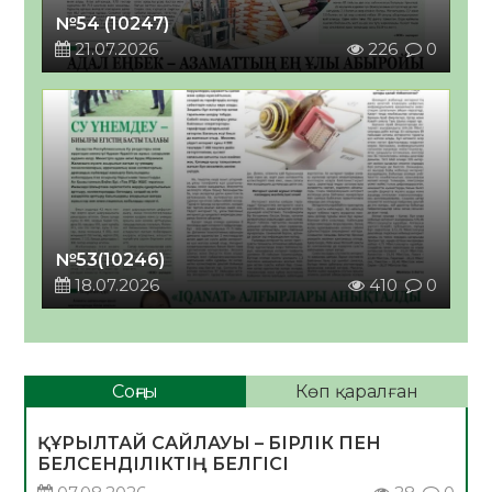
№54 (10247)
21.07.2026
226
0
№53(10246)
18.07.2026
410
0
Соңғы
Көп қаралған
ҚҰРЫЛТАЙ САЙЛАУЫ – БІРЛІК ПЕН
БЕЛСЕНДІЛІКТІҢ БЕЛГІСІ