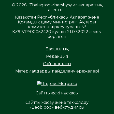
© 2026 . Zhalagash-zharshysy.kz ақпараттық
агенттігі.
Қазақстан Республикасы Ақпарат және
Қоғамдық даму министрлігі,Ақпарат
комитетінің тіркеу туралы №
KZ91VPY00052420 куәлігі 21.07.2022 жылы
берілген
Басшылық
Редакция
Сайт картасы
Материалдарды пайдалану ережелері
Сайттың ескі нұсқасы
Сайтты жасау және техқолдау
«Beoblood» веб-студиясы