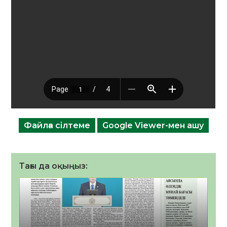
Файлға сілтеме
Google Viewer-мен ашу
Тағы да оқыңыз: