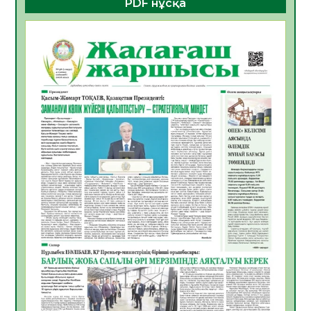
PDF нұсқа
ҚҰРЫЛТАЙ САЙЛАУЫ – БОЛАШАҚҚА
БАСТАР ЖАУАПТЫ ТАҢДАУ
06.08.2026
37
0
Инфекциялық ауруларға қарсы иммундау
жұмыстарының тиімділігі
06.08.2026
39
0
Көкжөтел ауруы туралы
06.08.2026
35
0
АПВ вакцинасы туралы мәлімет
06.08.2026
35
0
Open Air: Қызылорда облысы полиция
департаменті 20 мыңнан астам
көрерменнің қауіпсіздігін қамтамасыз етті
06.08.2026
47
0
ҚЫЗЫЛОРДАДА «САНАЛЫ ҰРПАҚ –
ЖАРҚЫН БОЛАШАҚ» АТТЫ КЕҢЕЙТІЛГЕН