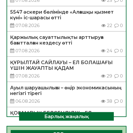
07.08.2026
25
0
5547 әскери бөлімінде «Алғашқы қызмет
күні» іс-шарасы өтті
07.08.2026
22
0
Қаржылық сауаттылықты арттыруға
бағытталған кездесу өтті
07.08.2026
24
0
ҚҰРЫЛТАЙ САЙЛАУЫ – ЕЛ БОЛАШАҒЫ
ҮШІН ЖАУАПТЫ ҚАДАМ
07.08.2026
29
0
Ауыл шаруашылығы – өңір экономикасының
негізгі тірегі
06.08.2026
38
0
ҚОҒАМДЫҚ БЕЛСЕНДІЛІК – ЕЛ
Барлық жаңалық
ДАМУЫНЫҢ НЕГІЗІ
06.08.2026
35
0