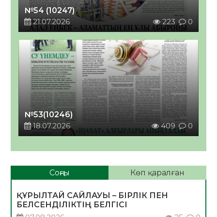
№54 (10247)
21.07.2026
223
0
№53(10246)
18.07.2026
409
0
Соңғы
Көп қаралған
ҚҰРЫЛТАЙ САЙЛАУЫ – БІРЛІК ПЕН
БЕЛСЕНДІЛІКТІҢ БЕЛГІСІ