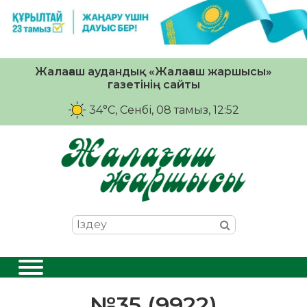
Жалағаш аудандық «Жалағаш жаршысы»
газетінің сайты
34°C
, Сенбі, 08 тамыз, 12:52
№35 (9922)