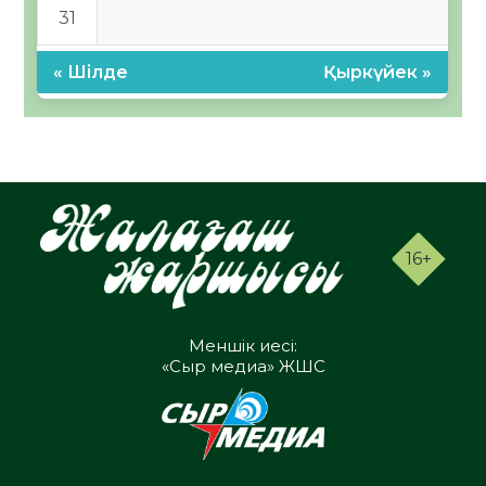
31
« Шілде
Қыркүйек »
16+
Меншік иесі:
«Сыр медиа» ЖШС