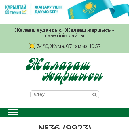
Жалағаш аудандық «Жалағаш жаршысы»
газетінің сайты
34°C
, Жұма, 07 тамыз, 10:57
№36 (9923)