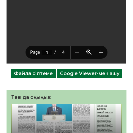
Файлға сілтеме
Google Viewer-мен ашу
Тағы да оқыңыз: