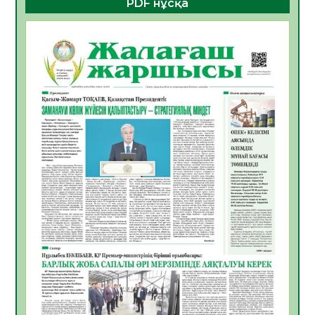
PDF нұсқа
көрерменнің қауіпсіздігін қамтамасыз етті
06.08.2026
32
0
ҚЫЗЫЛОРДАДА «САНАЛЫ ҰРПАҚ –
ЖАРҚЫН БОЛАШАҚ» АТТЫ КЕҢЕЙТІЛГЕН
МӘЖІЛІС ӨТТІ
05.08.2026
32
0
Қазақстан Орталық Азиядағы көшуге ең
қолайлы ел атанды
05.08.2026
33
0
Өрт қауіпсіздігі талаптарын сақтау – әр
азаматтың міндеті
05.08.2026
33
0
Руслан Рүстемұлы облыс әкімінің
кеңесшісі болып тағайындалды
05.08.2026
31
0
Цифрландыру саласын дамыту аясында