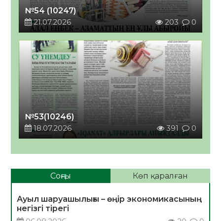
№54 (10247)
21.07.2026
203
0
№53(10246)
18.07.2026
391
0
Соңғы
Көп қаралған
Ауыл шаруашылығы – өңір экономикасының
негізгі тірегі