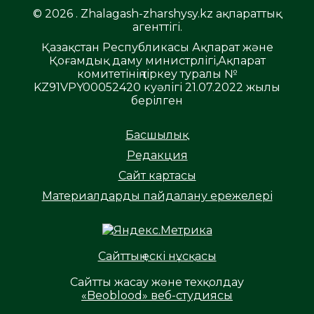
© 2026 . Zhalagash-zharshysy.kz ақпараттық
агенттігі.
Қазақстан Республикасы Ақпарат және
Қоғамдық даму министрлігі,Ақпарат
комитетінің тіркеу туралы №
KZ91VPY00052420 куәлігі 21.07.2022 жылы
берілген
Басшылық
Редакция
Сайт картасы
Материалдарды пайдалану ережелері
Сайттың ескі нұсқасы
Сайтты жасау және техқолдау
«Beoblood» веб-студиясы