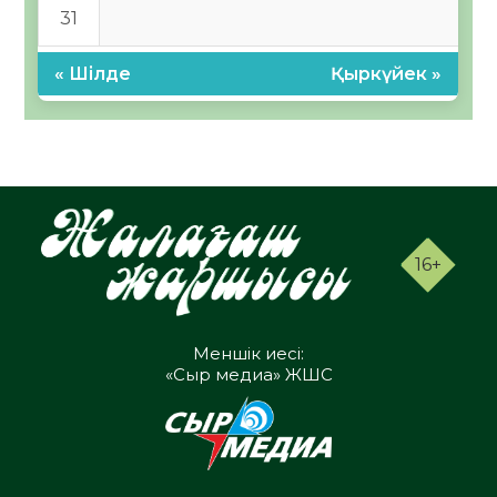
31
« Шілде
Қыркүйек »
16+
Меншік иесі:
«Сыр медиа» ЖШС