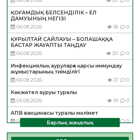
06.08.2026
20
0
ҚОҒАМДЫҚ БЕЛСЕНДІЛІК – ЕЛ
ДАМУЫНЫҢ НЕГІЗІ
06.08.2026
18
0
ҚҰРЫЛТАЙ САЙЛАУЫ – БОЛАШАҚҚА
БАСТАР ЖАУАПТЫ ТАҢДАУ
06.08.2026
20
0
Инфекциялық ауруларға қарсы иммундау
жұмыстарының тиімділігі
06.08.2026
21
0
Көкжөтел ауруы туралы
06.08.2026
19
0
АПВ вакцинасы туралы мәлімет
06.08.2026
20
0
Барлық жаңалық
Open Air: Қызылорда облысы полиция
департаменті 20 мыңнан астам