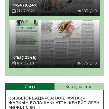
№54 (10247)
21.07.2026
185
0
№53(10246)
18.07.2026
375
0
Соңғы
Көп қаралған
ҚЫЗЫЛОРДАДА «САНАЛЫ ҰРПАҚ –
ЖАРҚЫН БОЛАШАҚ» АТТЫ КЕҢЕЙТІЛГЕН
МӘЖІЛІС ӨТТІ