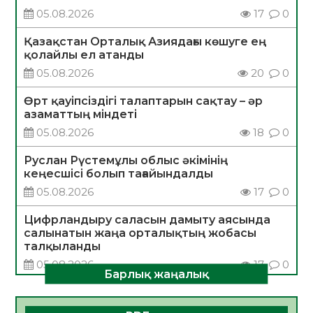
05.08.2026
17
0
Қазақстан Орталық Азиядағы көшуге ең
қолайлы ел атанды
05.08.2026
20
0
Өрт қауіпсіздігі талаптарын сақтау – әр
азаматтың міндеті
05.08.2026
18
0
Руслан Рүстемұлы облыс әкімінің
кеңесшісі болып тағайындалды
05.08.2026
17
0
Цифрландыру саласын дамыту аясында
салынатын жаңа орталықтың жобасы
талқыланды
05.08.2026
17
0
Барлық жаңалық
Алғашқы цифрлық жасанды интеллект
құралдарының таныстырылымы өтті