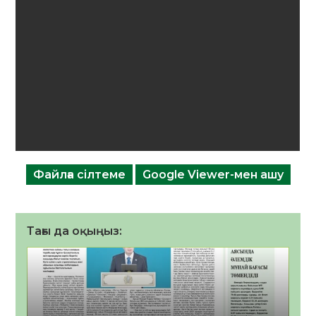
Файлға сілтеме
Google Viewer-мен ашу
Тағы да оқыңыз: