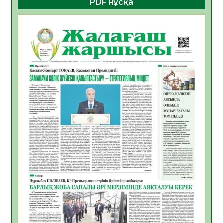
PDF нұсқа
05.08.2026
18
0
Қазақстандықтардың 72,3%-ы жаңа
Құрылтай үшін дауыс беруге дайын
05.08.2026
19
0
ӘРБІР ДАУЫС – ҚОҒАМ ДАМУЫНА
ҚОСЫЛҒАН ҮЛЕС
05.08.2026
26
0
ҚҰРЫЛТАЙ САЙЛАУЫ – БІРЛІК ПЕН
ЖАУАПКЕРШІЛІККЕ БАСТАЙТЫН ҚАДАМ
05.08.2026
24
0
Мектептен – Ұлттық ұлан сапына
04.08.2026
34
0
Үкіметтік емес ұйымдарға арналған
сыйлықақы конкурсына өтінім қабылдау
басталды
04.08.2026
38
0