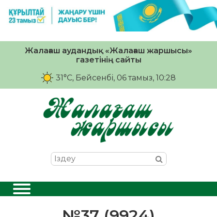
Жалағаш аудандық «Жалағаш жаршысы»
газетінің сайты
31°C
, Бейсенбі, 06 тамыз, 10:28
№37 (9924)