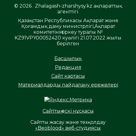
© 2026 . Zhalagash-zharshysy.kz ақпараттық
агенттігі.
Қазақстан Республикасы Ақпарат және
Қоғамдық даму министрлігі,Ақпарат
комитетінің тіркеу туралы №
KZ91VPY00052420 куәлігі 21.07.2022 жылы
берілген
Басшылық
Редакция
Сайт картасы
Материалдарды пайдалану ережелері
Сайттың ескі нұсқасы
Сайтты жасау және техқолдау
«Beoblood» веб-студиясы