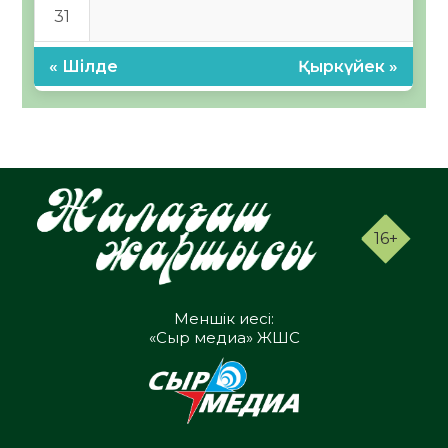
31
« Шілде
Қыркүйек »
16+
Меншік иесі:
«Сыр медиа» ЖШС