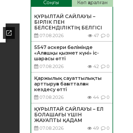
Соңғы
Көп қаралған
ҚҰРЫЛТАЙ САЙЛАУЫ –
БІРЛІК ПЕН
БЕЛСЕНДІЛІКТІҢ БЕЛГІСІ
07.08.2026
47
0
5547 әскери бөлімінде
«Алғашқы қызмет күні» іс-
шарасы өтті
07.08.2026
42
0
Қаржылық сауаттылықты
арттыруға бағытталған
кездесу өтті
07.08.2026
44
0
ҚҰРЫЛТАЙ САЙЛАУЫ – ЕЛ
БОЛАШАҒЫ ҮШІН
ЖАУАПТЫ ҚАДАМ
07.08.2026
49
0