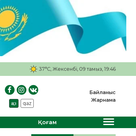
37°C
, Жексенбі, 09 тамыз, 19:46
Байланыс
Жарнама
қаз
qaz
Қоғам