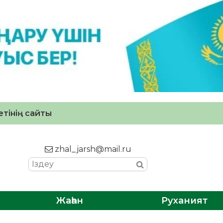
тінің сайты
zhal_jarsh@mail.ru
Жаһан
Руханият