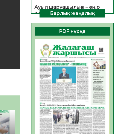
Ауыл шаруашылығы – өңір
экономикасының негізгі
Барлық жаңалық
тірегі
06.08.2026
56
0
PDF нұсқа
ҚОҒАМДЫҚ БЕЛСЕНДІЛІК –
ЕЛ ДАМУЫНЫҢ НЕГІЗІ
06.08.2026
54
0
ҚҰРЫЛТАЙ САЙЛАУЫ –
БОЛАШАҚҚА БАСТАР
ЖАУАПТЫ ТАҢДАУ
06.08.2026
56
0
Инфекциялық ауруларға
қарсы иммундау
жұмыстарының тиімділігі
06.08.2026
58
0
Көкжөтел ауруы туралы
06.08.2026
56
0