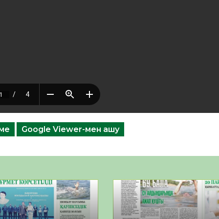
еме
Google Viewer-мен ашу