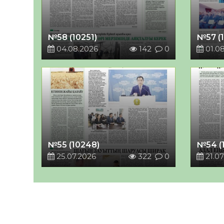
№58 (10251)
№57 (
04.08.2026
142
0
01.0
№55 (10248)
№54 (
25.07.2026
322
0
21.07