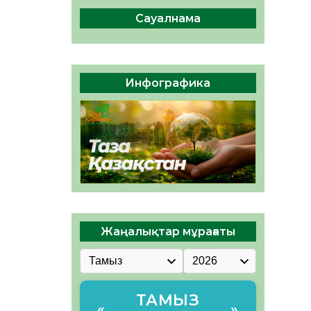
сақтау – әр азаматтың
міндеті
Сауалнама
05.08.2026
72
0
Руслан Рүстемұлы облыс
әкімінің кеңесшісі болып
Инфографика
тағайындалды
05.08.2026
67
0
Жаңалықтар мұрағаты
ТАМЫЗ
«
»