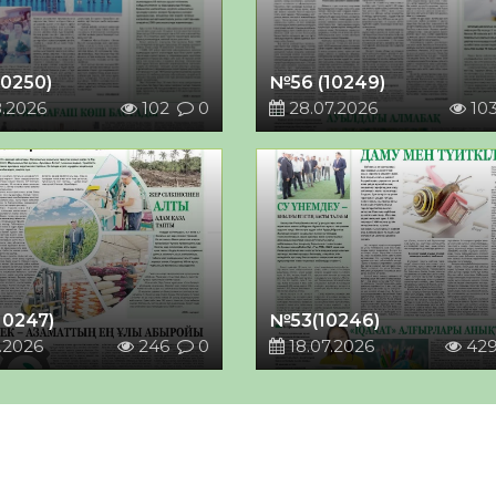
10250)
№56 (10249)
8.2026
102
0
28.07.2026
10
10247)
№53(10246)
.2026
246
0
18.07.2026
42