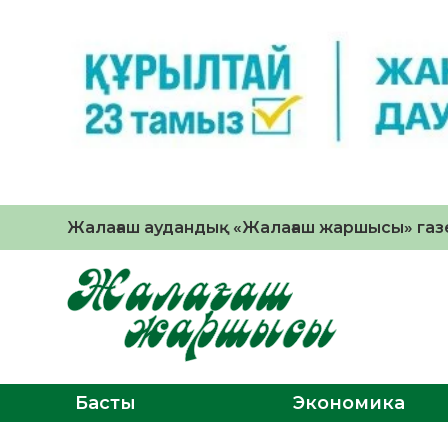
Жалағаш аудандық «Жалағаш жаршысы» газе
Басты
Экономика