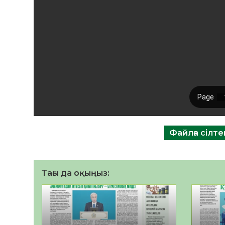
Файлға сілт
Тағы да оқыңыз: