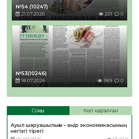
№54 (10247)
21.07.2026
201
0
№53(10246)
18.07.2026
389
0
Соңғы
Көп қаралған
Ауыл шаруашылығы – өңір экономикасының
негізгі тірегі