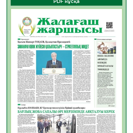
PDF нұсқа
Мемлекет басшысы Қасым-Жомарт
Тоқаевтың Абай күнімен құттықтауы
10.08.2026
5
0
«Жастар және заң мен тәртіп» атты
облыстық жайдарман ойындары өтті
10.08.2026
4
0
Өңірде «Кең дала-2» бағдарламасы арқылы
80 шаруашылық қаржыландырылды
09.08.2026
22
0
Жер ресурстары тиімді игерілуде
09.08.2026
23
0
Ел игілігі үшін еңбек етіп жүрген
құрылысшыларға құрмет көрсетті
08.08.2026
20
0
ҚЫЗЫЛОРДАДА «ЖАСЫЛ ЕЛ» ЕҢБЕК