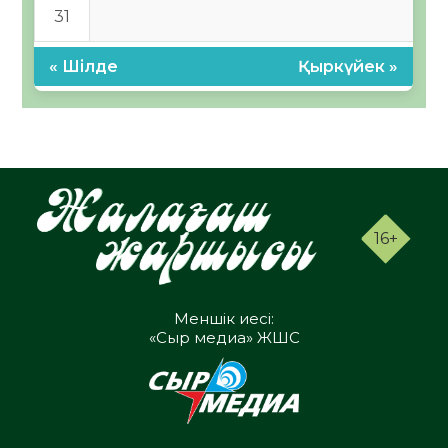
31
« Шілде
Қыркүйек »
16+
Меншік иесі:
«Сыр медиа» ЖШС