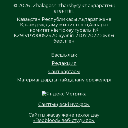
© 2026 . Zhalagash-zharshysy.kz ақпараттық
агенттігі.
Қазақстан Республикасы Ақпарат және
Қоғамдық даму министрлігі,Ақпарат
комитетінің тіркеу туралы №
KZ91VPY00052420 куәлігі 21.07.2022 жылы
берілген
Басшылық
Редакция
Сайт картасы
Материалдарды пайдалану ережелері
Сайттың ескі нұсқасы
Сайтты жасау және техқолдау
«Beoblood» веб-студиясы