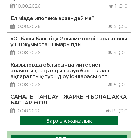
10.08.2026
1
0
Елімізде ипотека арзандай ма?
10.08.2026
5
0
«Отбасы банктің» 2 қызметкері пара алғаны
үшін жұмыстан шығарылды
10.08.2026
4
0
Қызылорда облысында интернет
алаяқтықтың алдын алуға бағытталған
ақпараттық-түсіндіру іс-шарасы өтті
10.08.2026
5
0
САНАЛЫ ТАҢДАУ – ЖАРҚЫН БОЛАШАҚҚА
БАСТАР ЖОЛ
10.08.2026
15
0
Барлық жаңалық
ҚҰРЫЛТАЙ САЙЛАУЫ – АЗАМАТТЫҚ
БЕЛСЕНДІЛІКТІҢ МАҢЫЗДЫ КӨРІНІСІ
10.08.2026
15
0