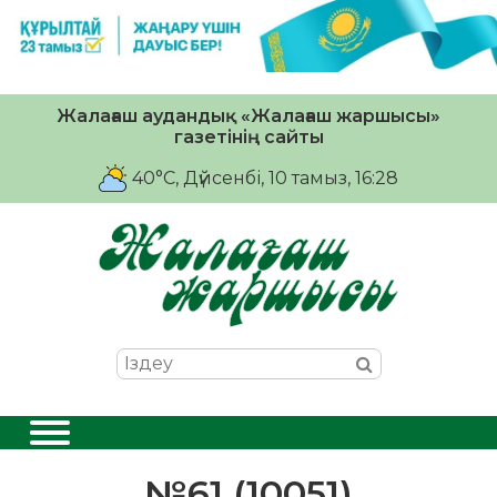
Жалағаш аудандық «Жалағаш жаршысы»
газетінің сайты
40°C
, Дүйсенбі, 10 тамыз, 16:28
№61 (10051)