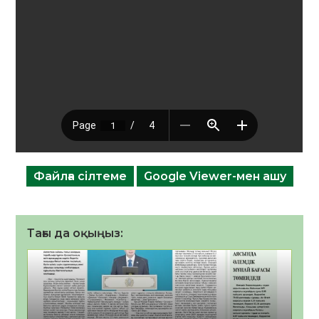
Файлға сілтеме
Google Viewer-мен ашу
Тағы да оқыңыз: