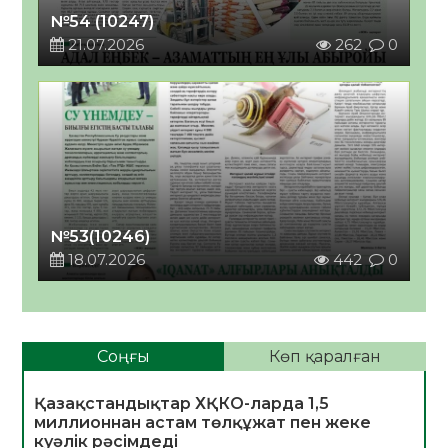
№54 (10247)
21.07.2026
262
0
№53(10246)
18.07.2026
442
0
Соңғы
Көп қаралған
Қазақстандықтар ХҚКО-ларда 1,5
миллионнан астам төлқұжат пен жеке
куәлік рәсімдеді