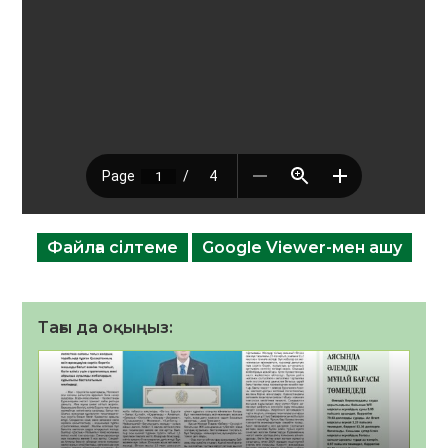
Файлға сілтеме
Google Viewer-мен ашу
Тағы да оқыңыз: