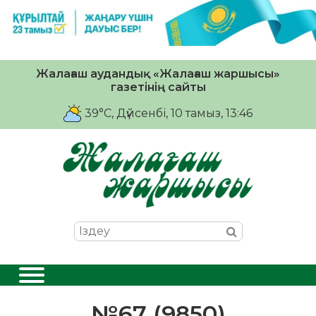
Жалағаш аудандық «Жалағаш жаршысы»
газетінің сайты
39°C
, Дүйсенбі, 10 тамыз, 13:46
№67 (9850)