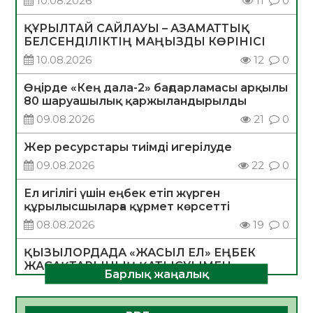
10.08.2026
11
0
ҚҰРЫЛТАЙ САЙЛАУЫ – АЗАМАТТЫҚ
БЕЛСЕНДІЛІКТІҢ МАҢЫЗДЫ КӨРІНІСІ
10.08.2026
12
0
Өңірде «Кең дала-2» бағдарламасы арқылы
80 шаруашылық қаржыландырылды
09.08.2026
21
0
Жер ресурстары тиімді игерілуде
09.08.2026
22
0
Ел игілігі үшін еңбек етіп жүрген
құрылысшыларға құрмет көрсетті
08.08.2026
19
0
ҚЫЗЫЛОРДАДА «ЖАСЫЛ ЕЛ» ЕҢБЕК
ЖАСАҚТАРЫНЫҢ ҚАТЫСУЫМЕН
Барлық жаңалық
ЭКОЛОГИЯЛЫҚ СЕНБІЛІК ӨТТІ
08.08.2026
18
0