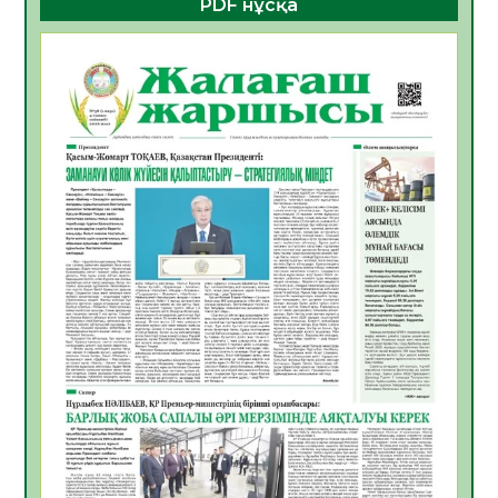
PDF нұсқа
Білім гранты иегерлерінің тізімі шықты
07.08.2026
19
0
Қазақстандықтар Құрылтай сайлауынан
жақсылық күтеді – қоғамдық пікір зерттеуі
07.08.2026
18
0
«Дауыс беру учаскесін қалай табуға
болады?»
07.08.2026
19
0
ҚҰРЫЛТАЙ САЙЛАУЫ – БІРЛІК ПЕН
БЕЛСЕНДІЛІКТІҢ БЕЛГІСІ
07.08.2026
58
0
5547 әскери бөлімінде «Алғашқы қызмет
күні» іс-шарасы өтті
07.08.2026
52
0
Қаржылық сауаттылықты арттыруға
бағытталған кездесу өтті