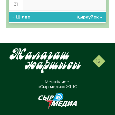
31
« Шілде
Қыркүйек »
16+
Меншік иесі:
«Сыр медиа» ЖШС