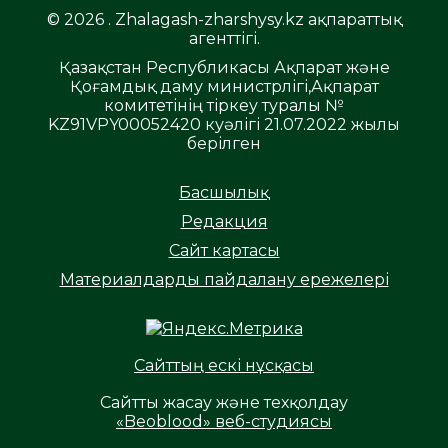
© 2026 . Zhalagash-zharshysy.kz ақпараттық
агенттігі.
Қазақстан Республикасы Ақпарат және
Қоғамдық даму министрлігі,Ақпарат
комитетінің тіркеу туралы №
KZ91VPY00052420 куәлігі 21.07.2022 жылы
берілген
Басшылық
Редакция
Сайт картасы
Материалдарды пайдалану ережелері
Сайттың ескі нұсқасы
Сайтты жасау және техқолдау
«Beoblood» веб-студиясы