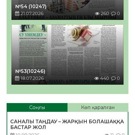
№54 (10247)
21.07.2026
260
0
№53(10246)
18.07.2026
440
0
Соңғы
Көп қаралған
САНАЛЫ ТАҢДАУ – ЖАРҚЫН БОЛАШАҚҚА
БАСТАР ЖОЛ