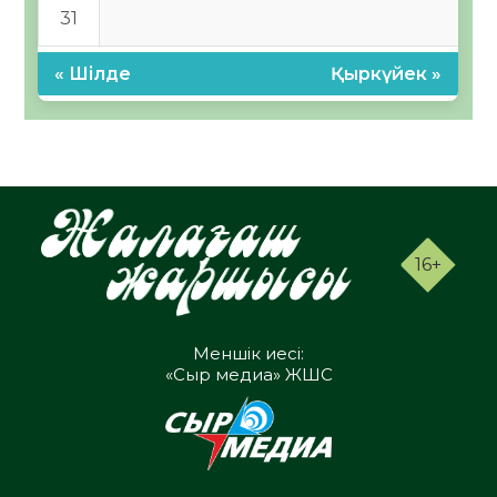
31
« Шілде
Қыркүйек »
16+
Меншік иесі:
«Сыр медиа» ЖШС