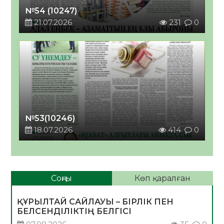
№54 (10247)
21.07.2026
231
0
№53(10246)
18.07.2026
414
0
Соңғы
Көп қаралған
ҚҰРЫЛТАЙ САЙЛАУЫ – БІРЛІК ПЕН
БЕЛСЕНДІЛІКТІҢ БЕЛГІСІ