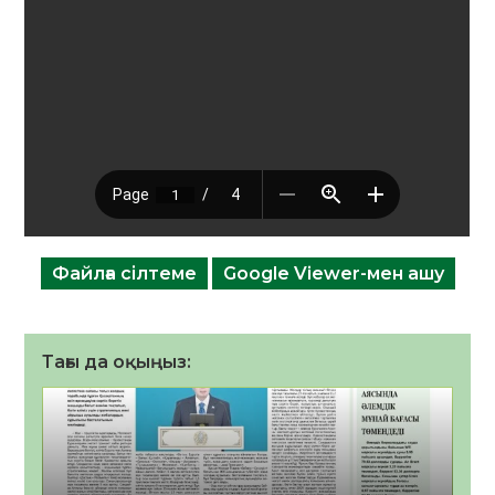
Файлға сілтеме
Google Viewer-мен ашу
Тағы да оқыңыз: