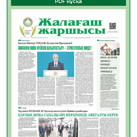
PDF нұсқа
ҚҰРЫЛТАЙ САЙЛАУЫ – БОЛАШАҚҚА
БАСТАР ЖАУАПТЫ ТАҢДАУ
06.08.2026
43
0
Инфекциялық ауруларға қарсы иммундау
жұмыстарының тиімділігі
06.08.2026
46
0
Көкжөтел ауруы туралы
06.08.2026
42
0
АПВ вакцинасы туралы мәлімет
06.08.2026
41
0
Open Air: Қызылорда облысы полиция
департаменті 20 мыңнан астам
көрерменнің қауіпсіздігін қамтамасыз етті
06.08.2026
55
0
ҚЫЗЫЛОРДАДА «САНАЛЫ ҰРПАҚ –
ЖАРҚЫН БОЛАШАҚ» АТТЫ КЕҢЕЙТІЛГЕН