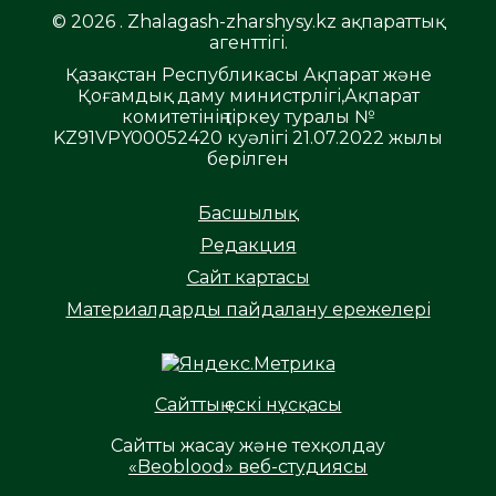
© 2026 . Zhalagash-zharshysy.kz ақпараттық
агенттігі.
Қазақстан Республикасы Ақпарат және
Қоғамдық даму министрлігі,Ақпарат
комитетінің тіркеу туралы №
KZ91VPY00052420 куәлігі 21.07.2022 жылы
берілген
Басшылық
Редакция
Сайт картасы
Материалдарды пайдалану ережелері
Сайттың ескі нұсқасы
Сайтты жасау және техқолдау
«Beoblood» веб-студиясы