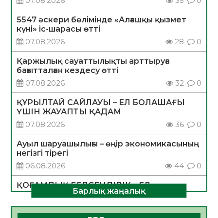
07.08.2026
35
0
5547 әскери бөлімінде «Алғашқы қызмет
күні» іс-шарасы өтті
07.08.2026
28
0
Қаржылық сауаттылықты арттыруға
бағытталған кездесу өтті
07.08.2026
32
0
ҚҰРЫЛТАЙ САЙЛАУЫ – ЕЛ БОЛАШАҒЫ
ҮШІН ЖАУАПТЫ ҚАДАМ
07.08.2026
36
0
Ауыл шаруашылығы – өңір экономикасының
негізгі тірегі
06.08.2026
44
0
ҚОҒАМДЫҚ БЕЛСЕНДІЛІК – ЕЛ
Барлық жаңалық
ДАМУЫНЫҢ НЕГІЗІ
06.08.2026
41
0