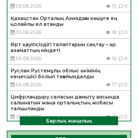
05.08.2026
15
0
Қазақстан Орталық Азиядағы көшуге ең
қолайлы ел атанды
05.08.2026
18
0
Өрт қауіпсіздігі талаптарын сақтау – әр
азаматтың міндеті
05.08.2026
16
0
Руслан Рүстемұлы облыс әкімінің
кеңесшісі болып тағайындалды
05.08.2026
17
0
Цифрландыру саласын дамыту аясында
салынатын жаңа орталықтың жобасы
талқыланды
05.08.2026
17
0
Барлық жаңалық
Алғашқы цифрлық жасанды интеллект
құралдарының таныстырылымы өтті