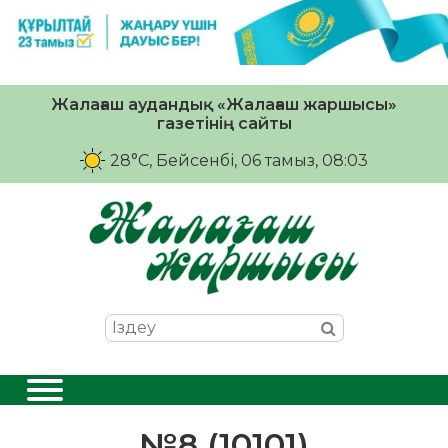
Жалағаш аудандық «Жалағаш жаршысы»
газетінің сайты
28°C
, Бейсенбі, 06 тамыз, 08:03
№8 (10101)