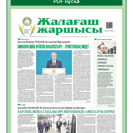
PDF нұсқа
05.08.2026
17
0
Қазақстандықтардың 72,3%-ы жаңа
Құрылтай үшін дауыс беруге дайын
05.08.2026
18
0
ӘРБІР ДАУЫС – ҚОҒАМ ДАМУЫНА
ҚОСЫЛҒАН ҮЛЕС
05.08.2026
25
0
ҚҰРЫЛТАЙ САЙЛАУЫ – БІРЛІК ПЕН
ЖАУАПКЕРШІЛІККЕ БАСТАЙТЫН ҚАДАМ
05.08.2026
24
0
Мектептен – Ұлттық ұлан сапына
04.08.2026
34
0
Үкіметтік емес ұйымдарға арналған
сыйлықақы конкурсына өтінім қабылдау
басталды
04.08.2026
38
0