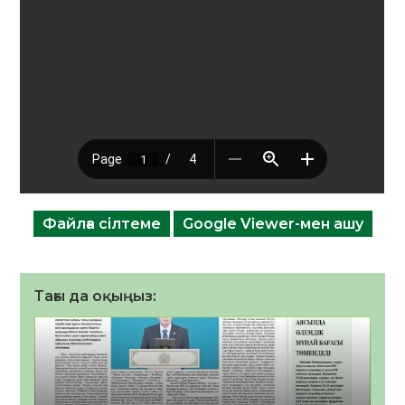
Файлға сілтеме
Google Viewer-мен ашу
Тағы да оқыңыз: