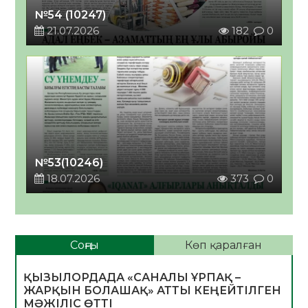
№54 (10247)
21.07.2026
182
0
№53(10246)
18.07.2026
373
0
Соңғы
Көп қаралған
ҚЫЗЫЛОРДАДА «САНАЛЫ ҰРПАҚ –
ЖАРҚЫН БОЛАШАҚ» АТТЫ КЕҢЕЙТІЛГЕН
МӘЖІЛІС ӨТТІ