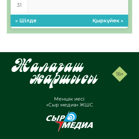
31
« Шілде
Қыркүйек »
16+
Меншік иесі:
«Сыр медиа» ЖШС