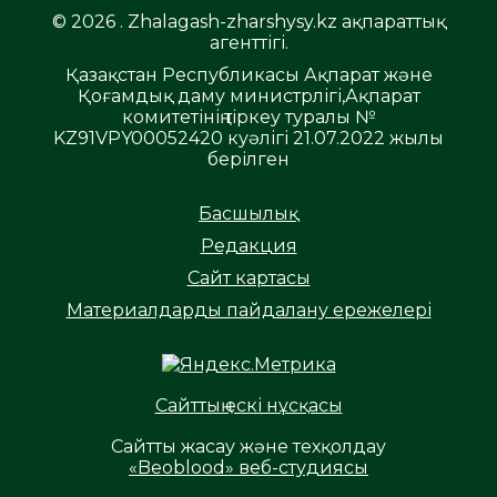
© 2026 . Zhalagash-zharshysy.kz ақпараттық
агенттігі.
Қазақстан Республикасы Ақпарат және
Қоғамдық даму министрлігі,Ақпарат
комитетінің тіркеу туралы №
KZ91VPY00052420 куәлігі 21.07.2022 жылы
берілген
Басшылық
Редакция
Сайт картасы
Материалдарды пайдалану ережелері
Сайттың ескі нұсқасы
Сайтты жасау және техқолдау
«Beoblood» веб-студиясы