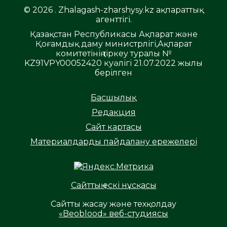
© 2026 . Zhalagash-zharshysy.kz ақпараттық
агенттігі.
Қазақстан Республикасы Ақпарат және
Қоғамдық даму министрлігі,Ақпарат
комитетінің тіркеу туралы №
KZ91VPY00052420 куәлігі 21.07.2022 жылы
берілген
Басшылық
Редакция
Сайт картасы
Материалдарды пайдалану ережелері
Сайттың ескі нұсқасы
Сайтты жасау және техқолдау
«Beoblood» веб-студиясы