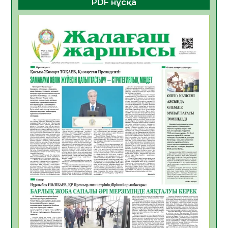
PDF нұсқа
ҚҰРЫЛТАЙ САЙЛАУЫ – БОЛАШАҚҚА
БАСТАР ЖАУАПТЫ ТАҢДАУ
06.08.2026
52
0
Инфекциялық ауруларға қарсы иммундау
жұмыстарының тиімділігі
06.08.2026
54
0
Көкжөтел ауруы туралы
06.08.2026
52
0
АПВ вакцинасы туралы мәлімет
06.08.2026
51
0
Open Air: Қызылорда облысы полиция
департаменті 20 мыңнан астам
көрерменнің қауіпсіздігін қамтамасыз етті
06.08.2026
63
0
ҚЫЗЫЛОРДАДА «САНАЛЫ ҰРПАҚ –
ЖАРҚЫН БОЛАШАҚ» АТТЫ КЕҢЕЙТІЛГЕН