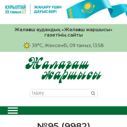
Жалағаш аудандық «Жалағаш жаршысы»
газетінің сайты
39°C
, Жексенбі, 09 тамыз, 13:58
№95 (9982)