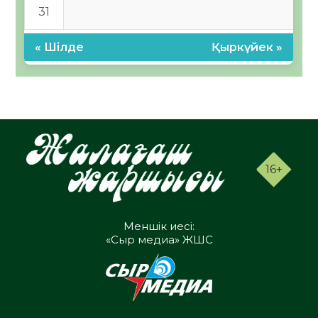
31
« Шілде
Қыркүйек »
16+
Меншік иесі:
«Сыр медиа» ЖШС