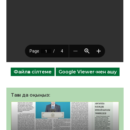
Файлға сілтеме
Google Viewer-мен ашу
Тағы да оқыңыз: