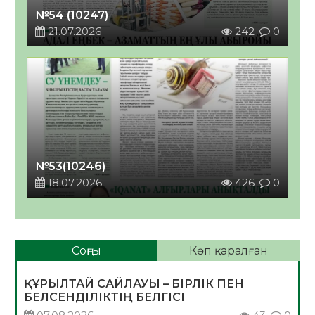
№54 (10247)
21.07.2026
242
0
№53(10246)
18.07.2026
426
0
Соңғы
Көп қаралған
ҚҰРЫЛТАЙ САЙЛАУЫ – БІРЛІК ПЕН
БЕЛСЕНДІЛІКТІҢ БЕЛГІСІ