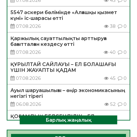
07.08.2026
43
0
5547 әскери бөлімінде «Алғашқы қызмет
күні» іс-шарасы өтті
07.08.2026
38
0
Қаржылық сауаттылықты арттыруға
бағытталған кездесу өтті
07.08.2026
40
0
ҚҰРЫЛТАЙ САЙЛАУЫ – ЕЛ БОЛАШАҒЫ
ҮШІН ЖАУАПТЫ ҚАДАМ
07.08.2026
45
0
Ауыл шаруашылығы – өңір экономикасының
негізгі тірегі
06.08.2026
52
0
ҚОҒАМДЫҚ БЕЛСЕНДІЛІК – ЕЛ
Барлық жаңалық
ДАМУЫНЫҢ НЕГІЗІ
06.08.2026
50
0