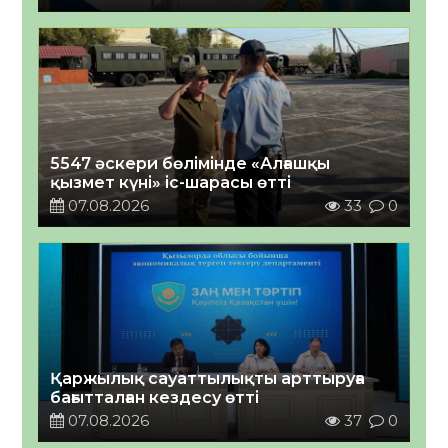
5547 әскери бөлімінде «Алғашқы
қызмет күні» іс-шарасы өтті
07.08.2026
33
0
Қаржылық сауаттылықты арттыруға
бағытталған кездесу өтті
07.08.2026
37
0