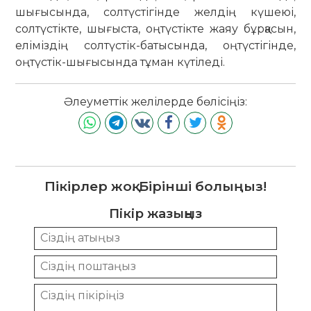
шығысында, солтүстігінде желдің күшеюі,
солтүстікте, шығыста, оңтүстікте жаяу бұрқасын,
еліміздің солтүстік-батысында, оңтүстігінде,
оңтүстік-шығысында тұман күтіледі.
Әлеуметтік желілерде бөлісіңіз:
Пікірлер жоқ. Бірінші болыңыз!
Пікір жазыңыз