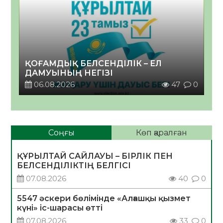
ҚОҒАМДЫҚ БЕЛСЕНДІЛІК – ЕЛ
ДАМУЫНЫҢ НЕГІЗІ
06.08.2026
47
0
Соңғы
Көп қаралған
ҚҰРЫЛТАЙ САЙЛАУЫ – БІРЛІК ПЕН
БЕЛСЕНДІЛІКТІҢ БЕЛГІСІ
07.08.2026
40
0
5547 әскери бөлімінде «Алғашқы қызмет
күні» іс-шарасы өтті
07.08.2026
33
0