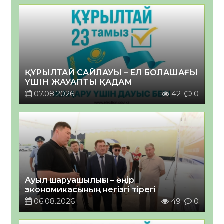
ҚҰРЫЛТАЙ САЙЛАУЫ – ЕЛ БОЛАШАҒЫ
ҮШІН ЖАУАПТЫ ҚАДАМ
07.08.2026
42
0
Ауыл шаруашылығы – өңір
экономикасының негізгі тірегі
06.08.2026
49
0