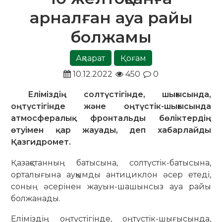
арналған ауа райы
болжамы
Ақпарат
Қоғам
10.12.2022
450
0
Еліміздің солтүстігінде, шығысында,
оңтүстігінде және оңтүстік-шығысында
атмосфералық фронтальды бөліктердің
өтуімен қар жауады, деп хабарлайды
Қазгидромет.
Қазақстанның батысына, солтүстік-батысына,
орталығына ауқымды антициклон әсер етеді,
соның әсерінен жауын-шашынсыз ауа райы
болжанады.
Еліміздің оңтүстігінде, оңтүстік-шығысында,