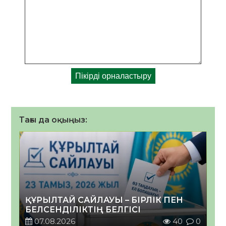
Тағы да оқыңыз:
ҚҰРЫЛТАЙ САЙЛАУЫ – БІРЛІК ПЕН
БЕЛСЕНДІЛІКТІҢ БЕЛГІСІ
07.08.2026
40
0