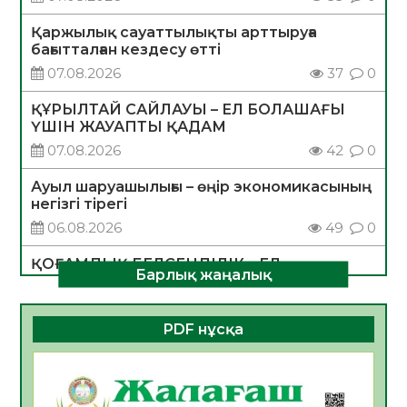
Қаржылық сауаттылықты арттыруға
бағытталған кездесу өтті
07.08.2026
37
0
ҚҰРЫЛТАЙ САЙЛАУЫ – ЕЛ БОЛАШАҒЫ
ҮШІН ЖАУАПТЫ ҚАДАМ
07.08.2026
42
0
Ауыл шаруашылығы – өңір экономикасының
негізгі тірегі
06.08.2026
49
0
ҚОҒАМДЫҚ БЕЛСЕНДІЛІК – ЕЛ
Барлық жаңалық
ДАМУЫНЫҢ НЕГІЗІ
06.08.2026
47
0
PDF нұсқа
ҚҰРЫЛТАЙ САЙЛАУЫ – БОЛАШАҚҚА
БАСТАР ЖАУАПТЫ ТАҢДАУ
06.08.2026
49
0