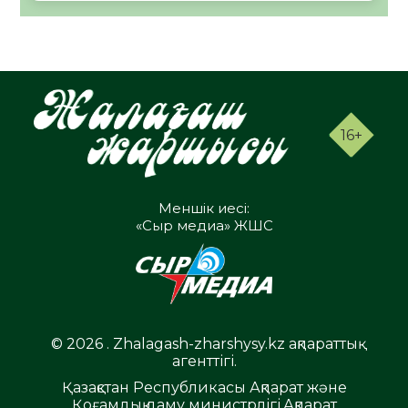
16+
Меншік иесі:
«Сыр медиа» ЖШС
© 2026 . Zhalagash-zharshysy.kz ақпараттық
агенттігі.
Қазақстан Республикасы Ақпарат және
Қоғамдық даму министрлігі,Ақпарат