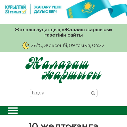
Жалағаш аудандық «Жалағаш жаршысы»
газетінің сайты
28°C
, Жексенбі, 09 тамыз, 04:22
10 желтоқсанға