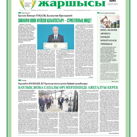
Инфекциялық ауруларға қарсы иммундау
жұмыстарының тиімділігі
06.08.2026
51
0
Көкжөтел ауруы туралы
06.08.2026
48
0
АПВ вакцинасы туралы мәлімет
06.08.2026
46
0
Open Air: Қызылорда облысы полиция
департаменті 20 мыңнан астам
көрерменнің қауіпсіздігін қамтамасыз етті
06.08.2026
60
0
ҚЫЗЫЛОРДАДА «САНАЛЫ ҰРПАҚ –
ЖАРҚЫН БОЛАШАҚ» АТТЫ КЕҢЕЙТІЛГЕН
МӘЖІЛІС ӨТТІ
05.08.2026
61
0
Қазақстан Орталық Азиядағы көшуге ең