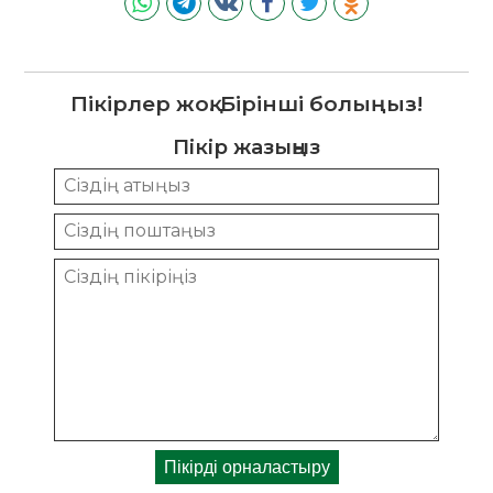
Пікірлер жоқ. Бірінші болыңыз!
Пікір жазыңыз