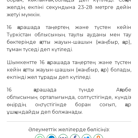
желдің екпіні секундына 23-28 метрге дейін
жетуі мүмкін.
16 қарашада таңертең және түстен кейін
Түркістан облысының таулы ауданы мен тау
бөктерінде қатты жауын-шашын (жаңбыр, қар),
тұман түседі деп күтіледі.
Шымкентте 16 қарашада таңертең және түстен
кейін қатты жауын-шашын (жаңбыр, қар) болады,
екпінді жел тұрады деп күтіледі.
16 қарашада түнде Ақтөбе
облысының
орталығында, солтүстігінде, күндіз
өңірдің оңтүстігінде боран соғып, қар
ұшқындайды деп болжанады.
Әлеуметтік желілерде бөлісіңіз: