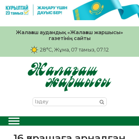
Жалағаш аудандық «Жалағаш жаршысы»
газетінің сайты
28°C
, Жұма, 07 тамыз, 07:12
16 қарашаға арналған