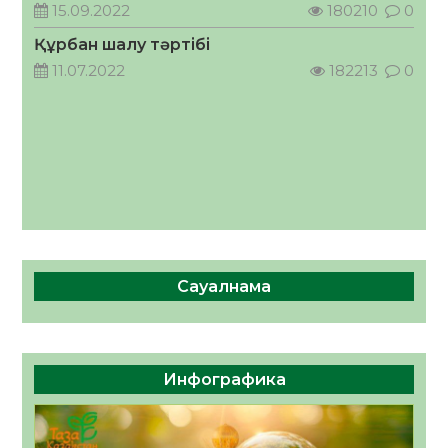
ӘРБІР ДАУЫС – ҚОҒАМ ДАМУЫНА
15.09.2022
180210
0
ҚОСЫЛҒАН ҮЛЕС
Құрбан шалу тәртібі
05.08.2026
39
0
11.07.2022
182213
0
Сауалнама
Инфографика