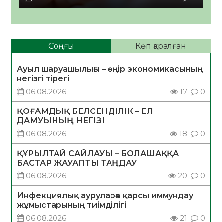
Соңғы
Көп қаралған
Ауыл шаруашылығы – өңір экономикасының
негізгі тірегі
06.08.2026
17
0
ҚОҒАМДЫҚ БЕЛСЕНДІЛІК – ЕЛ
ДАМУЫНЫҢ НЕГІЗІ
06.08.2026
18
0
ҚҰРЫЛТАЙ САЙЛАУЫ – БОЛАШАҚҚА
БАСТАР ЖАУАПТЫ ТАҢДАУ
06.08.2026
20
0
Инфекциялық ауруларға қарсы иммундау
жұмыстарының тиімділігі
06.08.2026
21
0