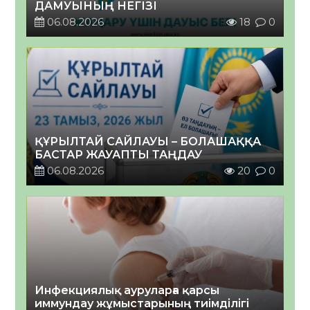
ДАМУЫНЫҢ НЕГІЗІ
06.08.2026
18
0
ҚҰРЫЛТАЙ САЙЛАУЫ – БОЛАШАҚҚА
БАСТАР ЖАУАПТЫ ТАҢДАУ
06.08.2026
20
0
Инфекциялық ауруларға қарсы
иммундау жұмыстарының тиімділігі