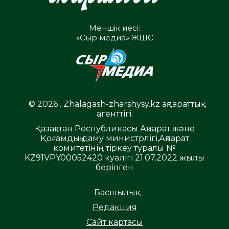
Меншік иесі:
«Сыр медиа» ЖШС
© 2026 . Zhalagash-zharshysy.kz ақпараттық
агенттігі.
Қазақстан Республикасы Ақпарат және
Қоғамдық даму министрлігі,Ақпарат
комитетінің тіркеу туралы №
KZ91VPY00052420 куәлігі 21.07.2022 жылы
берілген
Басшылық
Редакция
Сайт картасы