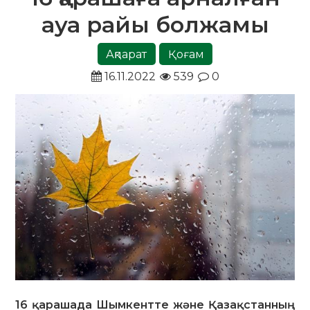
ауа райы болжамы
Ақпарат
Қоғам
16.11.2022
539
0
16 қарашада Шымкентте және Қазақстанның