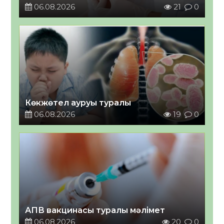
06.08.2026
21
0
Көкжөтел ауруы туралы
06.08.2026
19
0
АПВ вакцинасы туралы мәлімет
06.08.2026
20
0