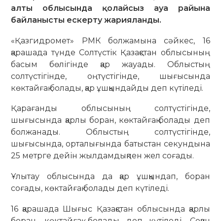
алты облысында қолайсыз ауа райына
байланысты ескерту жарияланды.
«Қазгидромет» РМК болжамына сәйкес, 16
қарашада түнде Солтүстік Қазақстан облысының
басым бөлігінде қар жауады. Облыстың
солтүстігінде, оңтүстігінде, шығысында
көктайғақ болады, қар ұшқындайды деп күтіледі.
Қарағанды облысының солтүстігінде,
шығысында қарлы боран, көктайғақ болады деп
болжанады. Облыстың солтүстігінде,
шығысында, орталығында батыстан секундына
25 метрге дейін жылдамдықпен жел соғады.
Ұлытау облысында да қар ұшқындап, боран
соғады, көктайғақ болады деп күтіледі.
16 қарашада Шығыс Қазақстан облысында қарлы
боран, көктайғақ болады деп күтіледі. Соққан