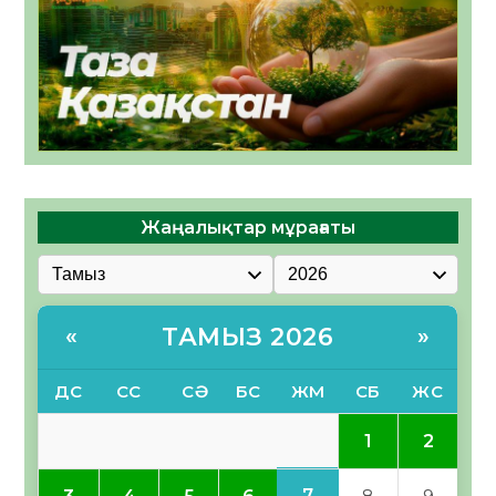
Жаңалықтар мұрағаты
ТАМЫЗ 2026
«
»
ДС
СС
СӘ
БС
ЖМ
СБ
ЖС
1
2
7