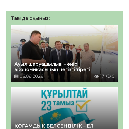
Тағы да оқыңыз:
Ауыл шаруашылығы – өңір
экономикасының негізгі тірегі
06.08.2026
17
0
ҚОҒАМДЫҚ БЕЛСЕНДІЛІК – ЕЛ