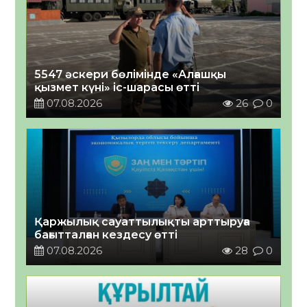
5547 әскери бөлімінде «Алғашқы
қызмет күні» іс-шарасы өтті
07.08.2026
26
0
Қаржылық сауаттылықты арттыруға
бағытталған кездесу өтті
07.08.2026
28
0