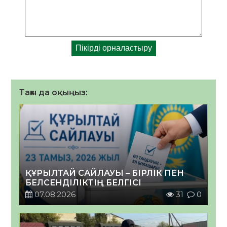
Тағы да оқыңыз:
ҚҰРЫЛТАЙ САЙЛАУЫ – БІРЛІК ПЕН
БЕЛСЕНДІЛІКТІҢ БЕЛГІСІ
07.08.2026
31
0