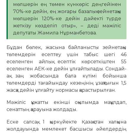
мөлшерін ең төмен күнкөріс деңгейінен
70%-ке дейін, ең жоғары базалық зейнетақы
мөлшерін 120%-ке дейін дәйекті түрде
жеткізу көзделіп отыр», – деді мәжіліс
депутаты Жәмила Нұрманбетова.
Бұдан бөлек, жасына байланысты зейнетақы
төлемдерін есептеу үшін табыс шегі 46
еселенген айлық есептік көрсеткіштен 55
еселенген АЕК-ке дейін ұлғайтылады. Сондай-
ақ заң жобасында бала күтімі бойынша
төлемдерді тағайындау кезеңінің ұзақтығын 1,5
жасқа дейін ұлғайту нормасы қарастырылған.
Мәжіліс құжатты екінші оқылымда мақұлдап,
сенаттың қарауына жолдады.
Еске салсақ, 1 қыркүйекте Қазақстан халқына
жолдауында мемлекет басшысы әйелдердің