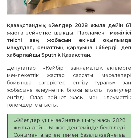
Қазақстандық әйелдер 2028 жылға дейін 61
жаста зейнетке шығады. Парламент мәжілісі
тиісті заң жобасын екінші оқылымда
мақұлдап, сенаттың қарауына жіберді, деп
хабарлайды Sputnik Қазақстан.
Депутаттар «Кейбір заңнамалық актілерге
мемлекеттік жастар саясаты мәселелері
бойынша өзгерістер енгізу туралы» заң
жобасына әлеуметтік блокқа қатысты түзетулер
енгізді. Олар зейнет жасы мен әлеуметтік
төлемдерге қатысты.
«Әйелдер үшін зейнетке шығу жасы 2028
жылға дейін 61 жас деңгейінде бекітіледі.
Сонымен қатар ең төмен базалық зейнетақы