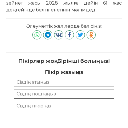
зейнет жасы 2028 жылға дейін 61 жас
деңгейінде белгіленетінін мәлімдеді.
Әлеуметтік желілерде бөлісіңіз:
Пікірлер жоқ. Бірінші болыңыз!
Пікір жазыңыз