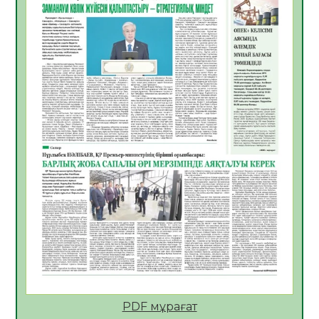
06.08.2026
44
0
Көкжөтел ауруы туралы
06.08.2026
39
0
АПВ вакцинасы туралы мәлімет
06.08.2026
39
0
Open Air: Қызылорда облысы полиция
департаменті 20 мыңнан астам
көрерменнің қауіпсіздігін қамтамасыз етті
06.08.2026
51
0
ҚЫЗЫЛОРДАДА «САНАЛЫ ҰРПАҚ –
ЖАРҚЫН БОЛАШАҚ» АТТЫ КЕҢЕЙТІЛГЕН
МӘЖІЛІС ӨТТІ
05.08.2026
52
0
Қазақстан Орталық Азиядағы көшуге ең
қолайлы ел атанды
05.08.2026
51
0
PDF мұрағат