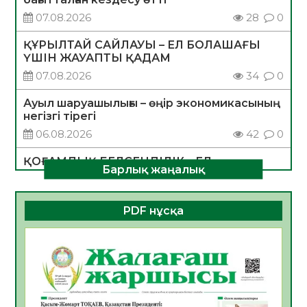
07.08.2026
28
0
ҚҰРЫЛТАЙ САЙЛАУЫ – ЕЛ БОЛАШАҒЫ
ҮШІН ЖАУАПТЫ ҚАДАМ
07.08.2026
34
0
Ауыл шаруашылығы – өңір экономикасының
негізгі тірегі
06.08.2026
42
0
ҚОҒАМДЫҚ БЕЛСЕНДІЛІК – ЕЛ
Барлық жаңалық
ДАМУЫНЫҢ НЕГІЗІ
06.08.2026
39
0
PDF нұсқа
ҚҰРЫЛТАЙ САЙЛАУЫ – БОЛАШАҚҚА
БАСТАР ЖАУАПТЫ ТАҢДАУ
06.08.2026
41
0
Инфекциялық ауруларға қарсы иммундау
жұмыстарының тиімділігі