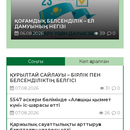
ҚОҒАМДЫҚ БЕЛСЕНДІЛІК – ЕЛ
ДАМУЫНЫҢ НЕГІЗІ
06.08.2026
39
0
Соңғы
Көп қаралған
ҚҰРЫЛТАЙ САЙЛАУЫ – БІРЛІК ПЕН
БЕЛСЕНДІЛІКТІҢ БЕЛГІСІ
07.08.2026
31
0
5547 әскери бөлімінде «Алғашқы қызмет
күні» іс-шарасы өтті
07.08.2026
26
0
Қаржылық сауаттылықты арттыруға
бағытталған кездесу өтті