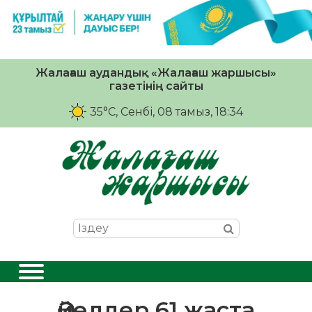
Жалағаш аудандық «Жалағаш жаршысы»
газетінің сайты
35°C
, Сенбі, 08 тамыз, 18:34
Әйелдер 61 жаста