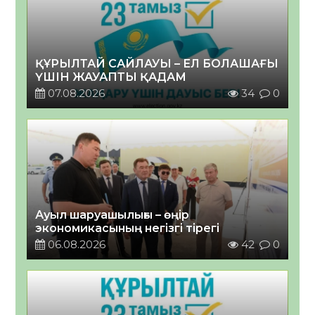
ҚҰРЫЛТАЙ САЙЛАУЫ – ЕЛ БОЛАШАҒЫ
ҮШІН ЖАУАПТЫ ҚАДАМ
07.08.2026
34
0
Ауыл шаруашылығы – өңір
экономикасының негізгі тірегі
06.08.2026
42
0