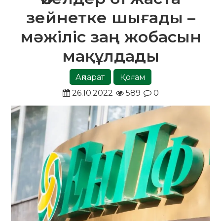
зейнетке шығады –
мәжіліс заң жобасын
мақұлдады
Ақпарат
Қоғам
26.10.2022
589
0