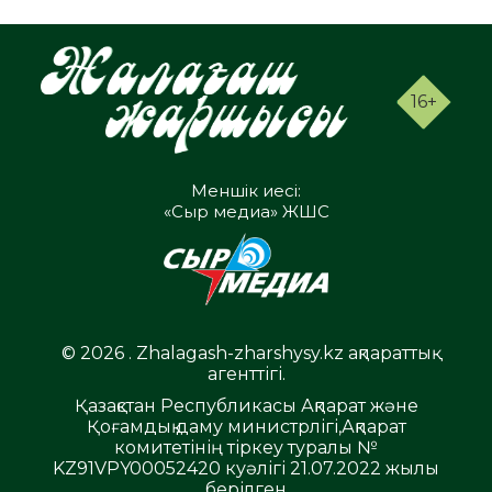
16+
Меншік иесі:
«Сыр медиа» ЖШС
© 2026 . Zhalagash-zharshysy.kz ақпараттық
агенттігі.
Қазақстан Республикасы Ақпарат және
Қоғамдық даму министрлігі,Ақпарат
комитетінің тіркеу туралы №
KZ91VPY00052420 куәлігі 21.07.2022 жылы
берілген