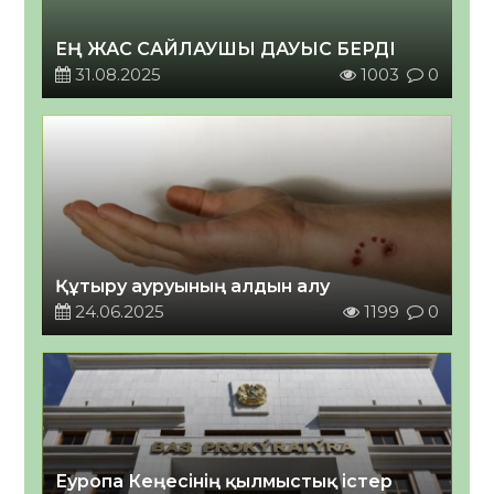
ЕҢ ЖАС САЙЛАУШЫ ДАУЫС БЕРДІ
31.08.2025
1003
0
Құтыру ауруының алдын алу
24.06.2025
1199
0
Еуропа Кеңесінің қылмыстық істер