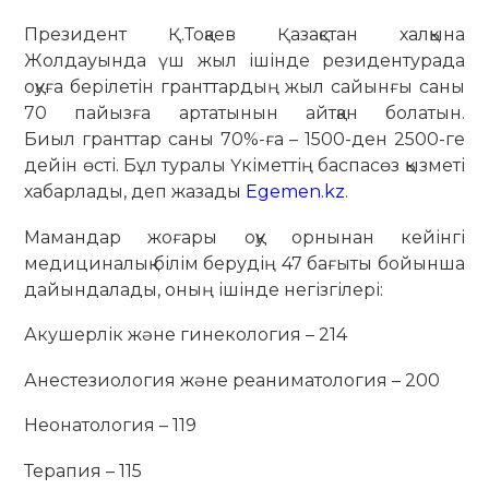
Президент Қ.Тоқаев Қазақстан халқына
Жолдауында үш жыл ішінде резидентурада
оқуға берілетін гранттардың жыл сайынғы саны
70 пайызға артатынын айтқан болатын.
Биыл гранттар саны 70%-ға – 1500-ден 2500-ге
дейін өсті. Бұл туралы Үкіметтің баспасөз қызметі
хабарлады, деп жазады
Egemen.kz
.
Мамандар жоғары оқу орнынан кейінгі
медициналық білім берудің 47 бағыты бойынша
дайындалады, оның ішінде негізгілері:
Акушерлік және гинекология – 214
Анестезиология және реаниматология – 200
Неонатология – 119
Терапия – 115