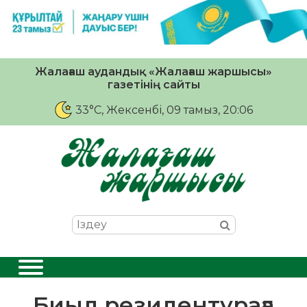
Жалағаш аудандық «Жалағаш жаршысы»
газетінің сайты
33°C
, Жексенбі, 09 тамыз, 20:06
Биыл резидентураға