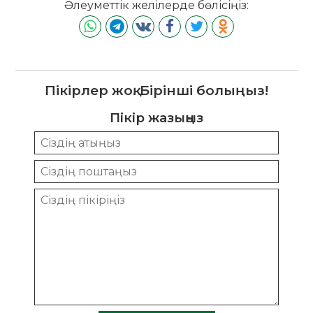
Әлеуметтік желілерде бөлісіңіз:
Пікірлер жоқ. Бірінші болыңыз!
Пікір жазыңыз