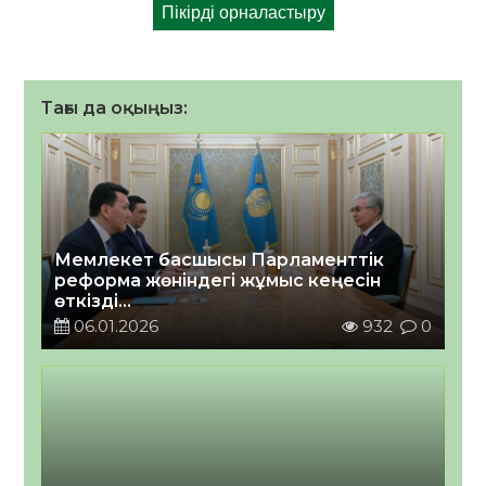
Тағы да оқыңыз:
Мемлекет басшысы Парламенттік
реформа жөніндегі жұмыс кеңесін
өткізді
2026 жылғы 06 қаңтар
06.01.2026
932
0