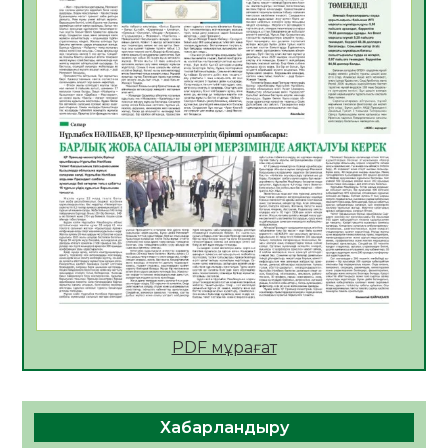
АПВ вакцинасы туралы мәлімет
06.08.2026
57
0
Open Air: Қызылорда облысы полиция
департаменті 20 мыңнан астам
көрерменнің қауіпсіздігін қамтамасыз етті
06.08.2026
67
0
ҚЫЗЫЛОРДАДА «САНАЛЫ ҰРПАҚ –
ЖАРҚЫН БОЛАШАҚ» АТТЫ КЕҢЕЙТІЛГЕН
МӘЖІЛІС ӨТТІ
05.08.2026
68
0
Қазақстан Орталық Азиядағы көшуге ең
қолайлы ел атанды
05.08.2026
70
0
PDF мұрағат
Өрт қауіпсіздігі талаптарын сақтау – әр
азаматтың міндеті
Хабарландыру
05.08.2026
72
0