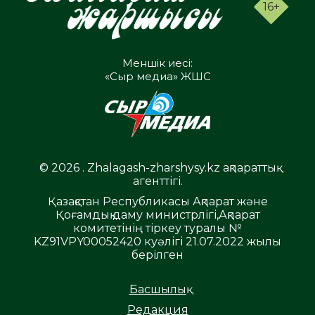
16+
Меншік иесі:
«Сыр медиа» ЖШС
© 2026 . Zhalagash-zharshysy.kz ақпараттық
агенттігі.
Қазақстан Республикасы Ақпарат және
Қоғамдық даму министрлігі,Ақпарат
комитетінің тіркеу туралы №
KZ91VPY00052420 куәлігі 21.07.2022 жылы
берілген
Басшылық
Редакция