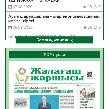
ҮШІН ЖАУАПТЫ ҚАДАМ
07.08.2026
49
0
Ауыл шаруашылығы – өңір экономикасының
негізгі тірегі
06.08.2026
56
0
ҚОҒАМДЫҚ БЕЛСЕНДІЛІК – ЕЛ
Барлық жаңалық
ДАМУЫНЫҢ НЕГІЗІ
06.08.2026
54
0
PDF нұсқа
ҚҰРЫЛТАЙ САЙЛАУЫ – БОЛАШАҚҚА
БАСТАР ЖАУАПТЫ ТАҢДАУ
06.08.2026
56
0
Инфекциялық ауруларға қарсы иммундау
жұмыстарының тиімділігі
06.08.2026
58
0
Көкжөтел ауруы туралы
06.08.2026
56
0