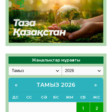
Жаңалықтар мұрағаты
ТАМЫЗ 2026
«
»
ДС
СС
СӘ
БС
ЖМ
СБ
ЖС
2
1