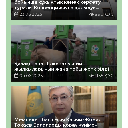
бойынша құқықтық көмек көрсету
туралы Конвенциясына қосылуға
шақыру туралы
23.06.2025
990
0
Қазақстанға Пржевальский
жылқыларының жаңа тобы жеткізілді
04.06.2025
1155
0
Мемлекет басшысы Қасым-Жомарт
Тоқаев Балаларды қорғау күнімен