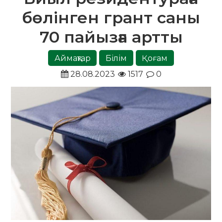
бөлінген грант саны
70 пайызға артты
Аймақтар
Білім
Қоғам
28.08.2023
1517
0