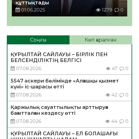
құттықтады
01.06.2025
1279
0
Соңғы
Көп қаралған
ҚҰРЫЛТАЙ САЙЛАУЫ – БІРЛІК ПЕН
БЕЛСЕНДІЛІКТІҢ БЕЛГІСІ
07.08.2026
47
0
5547 әскери бөлімінде «Алғашқы қызмет
күні» іс-шарасы өтті
07.08.2026
42
0
Қаржылық сауаттылықты арттыруға
бағытталған кездесу өтті
07.08.2026
44
0
ҚҰРЫЛТАЙ САЙЛАУЫ – ЕЛ БОЛАШАҒЫ