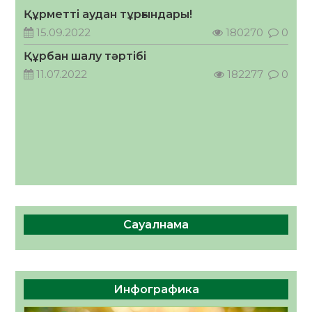
Құрметті аудан тұрғындары!
Руслан Рүстемұлы облыс әкімінің
кеңесшісі болып тағайындалды
15.09.2022
180270
0
05.08.2026
67
0
Құрбан шалу тәртібі
11.07.2022
182277
0
Сауалнама
Инфографика