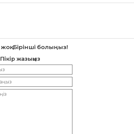
 жоқ. Бірінші болыңыз!
Пікір жазыңыз