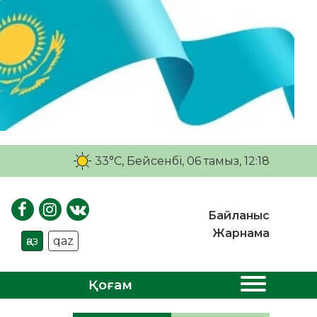
33°C
, Бейсенбі, 06 тамыз, 12:18
Байланыс
Жарнама
қаз
qaz
Қоғам