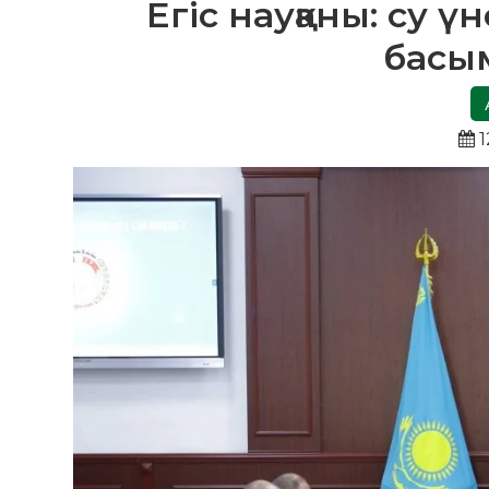
Егіс науқаны: су
басым
1