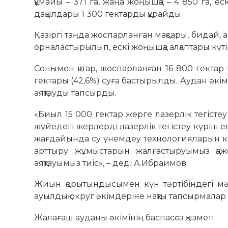
құмайы – 371 га, жаңа жоңышқа – 4 850 га, ескі
дақылдары 1 300 гектарды құрайды.
Қазіргі таңда жоспарланған мақсары, бидай, а
орналастырылып, ескі жоңышқа алқаптары күт
Сонымен қатар, жоспарланған 16 800 гектар к
гектары (42,6%) суға бастырылды. Аудан әкі
аяқтауды тапсырды.
«Биыл 15 000 гектар жерге лазерлік тегісте
жүйедегі жерлерді лазерлік тегістеу күріш 
жағдайында су үнемдеу технологияларын кеңі
арттыру жұмыстарын жалғастыруымыз қаж
аяқтауымыз тиіс», – деді А.Ибраимов.
Жиын қорытындысымен күн тәртібіндегі м
ауылдық округ әкімдеріне нақты тапсырмалар 
Жалағаш ауданы әкімінің баспасөз қызметі