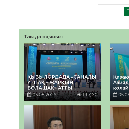
Тағы да оқыңыз:
ҚЫЗЫЛОРДАДА «САНАЛЫ
Қазақ
ҰРПАҚ – ЖАРҚЫН
Азияд
БОЛАШАҚ» АТТЫ
қолай
КЕҢЕЙТІЛГЕН МӘЖІЛІС
05.08.2026
19
0
05.0
ӨТТІ