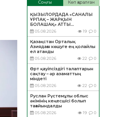
Соңғы
Көп қаралған
ҚЫЗЫЛОРДАДА «САНАЛЫ
ҰРПАҚ – ЖАРҚЫН
БОЛАШАҚ» АТТЫ
КЕҢЕЙТІЛГЕН МӘЖІЛІС
05.08.2026
19
0
ӨТТІ
Қазақстан Орталық
Азиядағы көшуге ең қолайлы
ел атанды
05.08.2026
22
0
Өрт қауіпсіздігі талаптарын
сақтау – әр азаматтың
міндеті
05.08.2026
22
0
Руслан Рүстемұлы облыс
әкімінің кеңесшісі болып
тағайындалды
05.08.2026
19
0