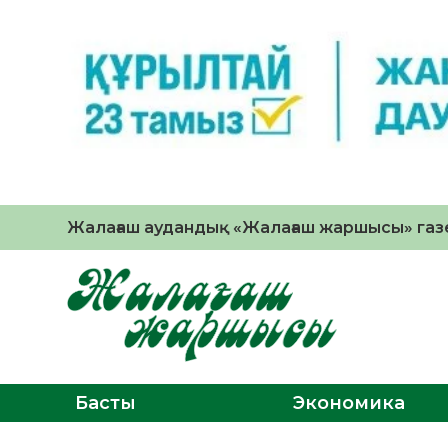
Жалағаш аудандық «Жалағаш жаршысы» газе
Басты
Экономика