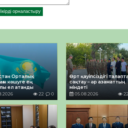
стан Орталық
Өрт қауіпсіздігі талап
ағы көшуге ең
сақтау – әр азаматтың
лы ел атанды
міндеті
8.2026
22
0
05.08.2026
2