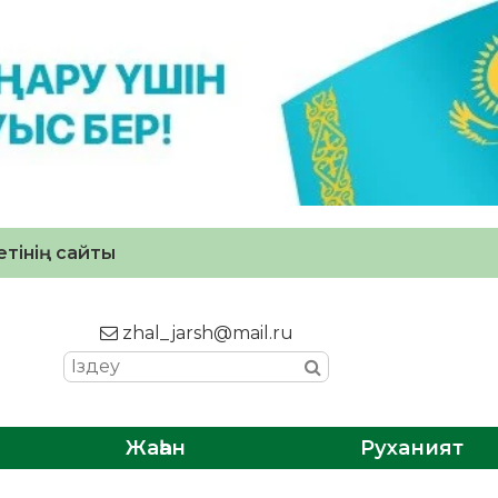
тінің сайты
zhal_jarsh@mail.ru
Жаһан
Руханият