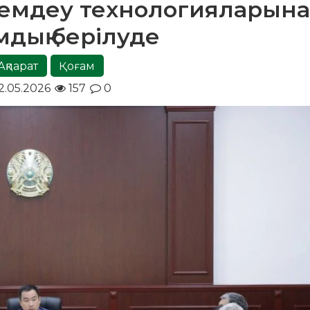
 үнемдеу технологияларына
дық берілуде
Ақпарат
Қоғам
2.05.2026
157
0