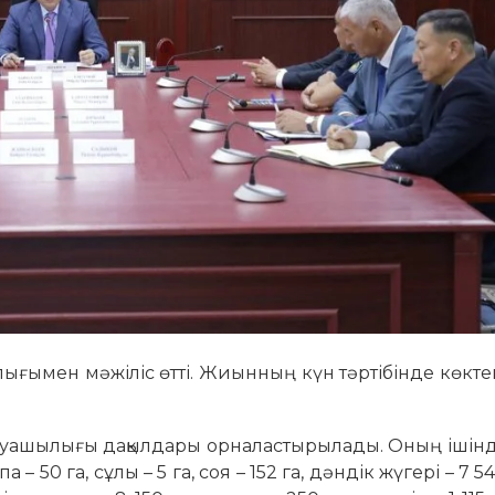
лығымен мәжіліс өтті. Жиынның күн тәртібінде көкте
аруашылығы дақылдары орналастырылады. Оның ішінд
а – 50 га, сұлы – 5 га, соя – 152 га, дәндік жүгері – 7 544