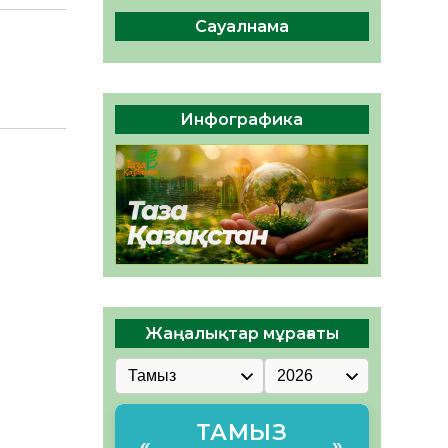
04.08.2026
48
0
Сауалнама
Құрылтай: Қызылордада
1344 комиссия мүшесінің
білімі жетілдіріледі
04.08.2026
39
0
Инфографика
ҚҰРЫЛТАЙ САЙЛАУЫ – ЕЛ
БІРЛІГІ МЕН АЗАМАТТЫҚ
ЖАУАПКЕРШІЛІКТІҢ
КӨРІНІСІ
04.08.2026
52
0
Жаңалықтар мұрағаты
ТАМЫЗ
«
»