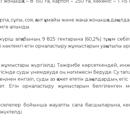
 жоңышқа – 8 150 га, картоп – 250 га, көкөніс – 1 115 
рпа, сұлы, соя, қант құмайы және жаңа жоңышқа дақылда
імге алынды.
үріш алқабының 9 825 гектарына (60,2%) тұқым себілі
мі көктемгі егін орналастыру жұмыстарын уақытылы әр
у жұмыстары жүргізілді. Тәжірибе көрсеткендей, ин
егісінде суды үнемдеуде оң нәтижесін беруде. Су т
нен енгізіп, суды аз қажет ететін дақылдардың егіс
ет. Егін орналастыру жұмыстарын белгіленген м
әселелер бойынша жауапты сала басшыларына, ке
жүктелді.