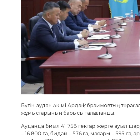
Бүгін аудан әкімі Ардақ Ибраимовтың төраға
жұмыстарының барысы талқыланды.
Ауданда биыл 41 758 гектар жерге ауыл ш
– 16 800 га, бидай – 576 га, мақсары – 595 га, арп