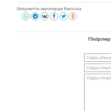
Әлеуметтік желілерде бөлісіңіз:
Пікірлер