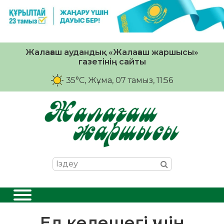
Жалағаш аудандық «Жалағаш жаршысы»
газетінің сайты
35°C
, Жұма, 07 тамыз, 11:56
Ел келешегі үшін