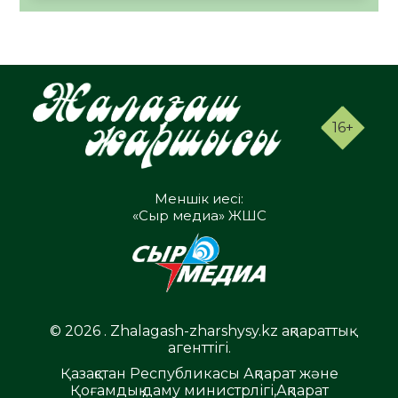
16+
Меншік иесі:
«Сыр медиа» ЖШС
© 2026 . Zhalagash-zharshysy.kz ақпараттық
агенттігі.
Қазақстан Республикасы Ақпарат және
Қоғамдық даму министрлігі,Ақпарат