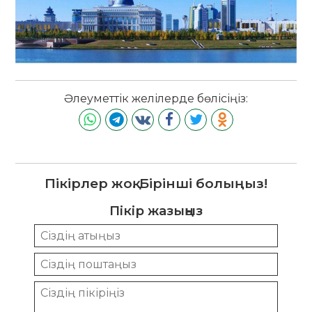
Әлеуметтік желілерде бөлісіңіз:
Пікірлер жоқ. Бірінші болыңыз!
Пікір жазыңыз