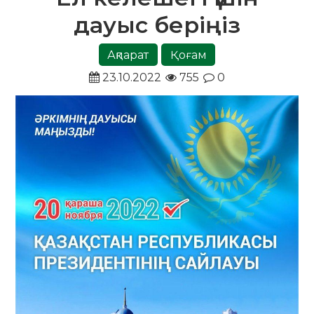
дауыс беріңіз
Ақпарат
Қоғам
23.10.2022
755
0