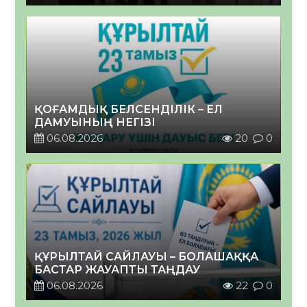
ҚОҒАМДЫҚ БЕЛСЕНДІЛІК – ЕЛ
ДАМУЫНЫҢ НЕГІЗІ
06.08.2026
20
0
ҚҰРЫЛТАЙ САЙЛАУЫ – БОЛАШАҚҚА
БАСТАР ЖАУАПТЫ ТАҢДАУ
06.08.2026
22
0