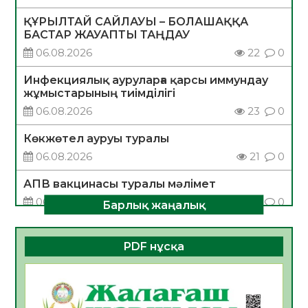
ҚҰРЫЛТАЙ САЙЛАУЫ – БОЛАШАҚҚА
БАСТАР ЖАУАПТЫ ТАҢДАУ
06.08.2026
22
0
Инфекциялық ауруларға қарсы иммундау
жұмыстарының тиімділігі
06.08.2026
23
0
Көкжөтел ауруы туралы
06.08.2026
21
0
АПВ вакцинасы туралы мәлімет
06.08.2026
22
0
Барлық жаңалық
Open Air: Қызылорда облысы полиция
департаменті 20 мыңнан астам
PDF нұсқа
көрерменнің қауіпсіздігін қамтамасыз етті
06.08.2026
34
0
ҚЫЗЫЛОРДАДА «САНАЛЫ ҰРПАҚ –