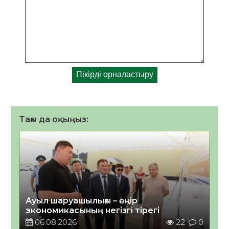
Тағы да оқыңыз:
Ауыл шаруашылығы – өңір
экономикасының негізгі тірегі
06.08.2026
22
0