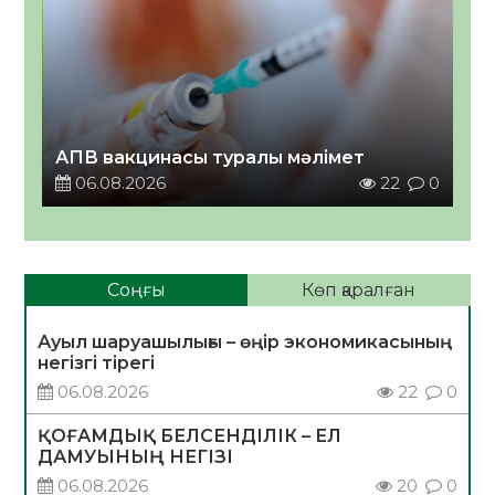
АПВ вакцинасы туралы мәлімет
06.08.2026
22
0
Соңғы
Көп қаралған
Ауыл шаруашылығы – өңір экономикасының
негізгі тірегі
06.08.2026
22
0
ҚОҒАМДЫҚ БЕЛСЕНДІЛІК – ЕЛ
ДАМУЫНЫҢ НЕГІЗІ
06.08.2026
20
0