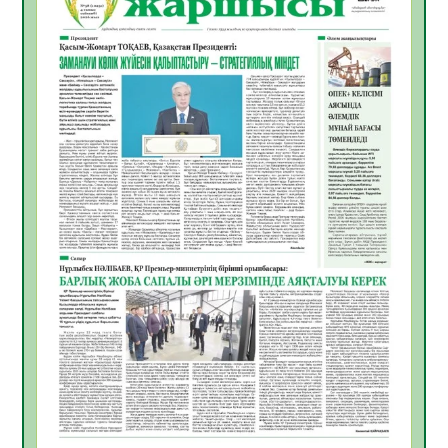
ЖАРҚЫН БОЛАШАҚ» АТТЫ КЕҢЕЙТІЛГЕН
МӘЖІЛІС ӨТТІ
05.08.2026
34
0
Қазақстан Орталық Азиядағы көшуге ең
қолайлы ел атанды
05.08.2026
35
0
Өрт қауіпсіздігі талаптарын сақтау – әр
азаматтың міндеті
05.08.2026
35
0
Руслан Рүстемұлы облыс әкімінің
кеңесшісі болып тағайындалды
05.08.2026
33
0
Цифрландыру саласын дамыту аясында
салынатын жаңа орталықтың жобасы
талқыланды
05.08.2026
32
0