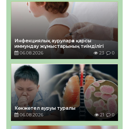
Инфекциялық ауруларға қарсы
иммундау жұмыстарының тиімділігі
06.08.2026
23
0
Көкжөтел ауруы туралы
06.08.2026
21
0