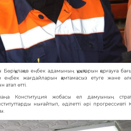
 Бөріқұлақов еңбек адамының құқықтарын қорғауға бағ
із еңбек жағдайларын қамтамасыз етуге және әле
 атап өтті.
жаңа Конституция жобасы ел дамуының страт
ституттарды нығайтып, әділетті әрі прогрессивті Қ
ы.