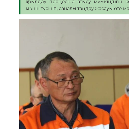
қабылдау процесіне қатысу мүмкіндігін к
мәнін түсініп, саналы таңдау жасауы өте ма