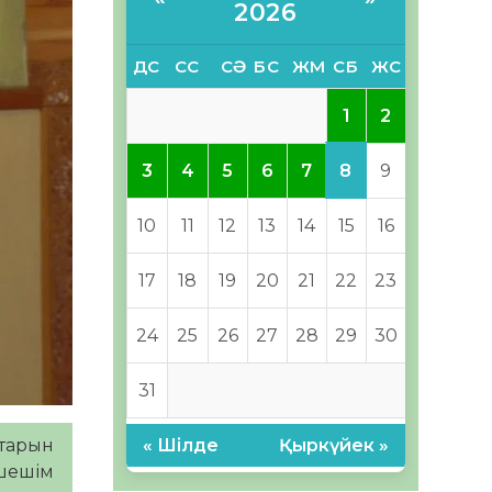
2026
ДС
СС
СӘ
БС
ЖМ
СБ
ЖС
1
2
8
3
4
5
6
7
9
10
11
12
13
14
15
16
17
18
19
20
21
22
23
24
25
26
27
28
29
30
31
ттарын
« Шілде
Қыркүйек »
шешім