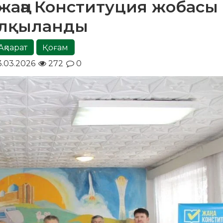
жаңа Конституция жобасы
алқыланды
Ақпарат
Қоғам
3.03.2026
272
0