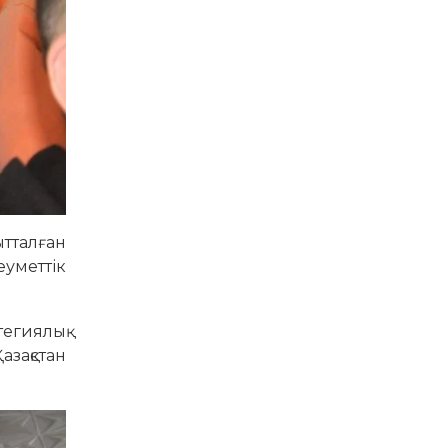
ытталған
уметтік
егиялық
азақстан