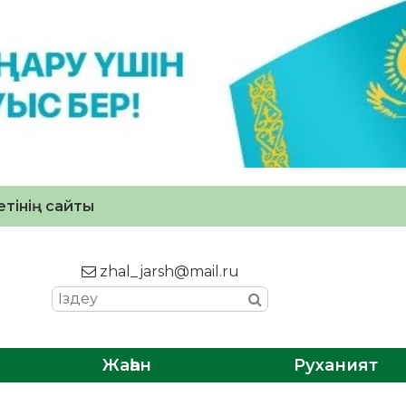
тінің сайты
zhal_jarsh@mail.ru
Жаһан
Руханият