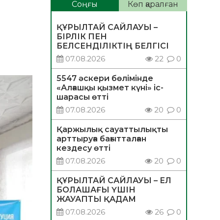
Соңғы
Көп қаралған
ҚҰРЫЛТАЙ САЙЛАУЫ –
БІРЛІК ПЕН
БЕЛСЕНДІЛІКТІҢ БЕЛГІСІ
07.08.2026
22
0
5547 әскери бөлімінде
«Алғашқы қызмет күні» іс-
шарасы өтті
07.08.2026
20
0
Қаржылық сауаттылықты
арттыруға бағытталған
кездесу өтті
07.08.2026
20
0
ҚҰРЫЛТАЙ САЙЛАУЫ – ЕЛ
БОЛАШАҒЫ ҮШІН
ЖАУАПТЫ ҚАДАМ
07.08.2026
26
0