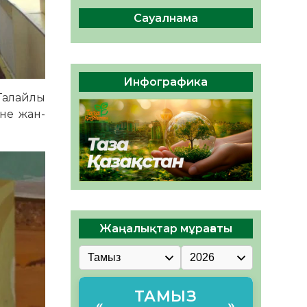
сақтау – әр азаматтың
міндеті
Сауалнама
05.08.2026
46
0
Руслан Рүстемұлы облыс
әкімінің кеңесшісі болып
Инфографика
тағайындалды
 Талайлы
05.08.2026
43
0
іне жан-
Жаңалықтар мұрағаты
ТАМЫЗ
«
»