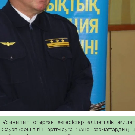
 Ұсынылып отырған өзгерістер әділеттілік қағида
ң жауапкершілігін арттыруға және азаматтардың 