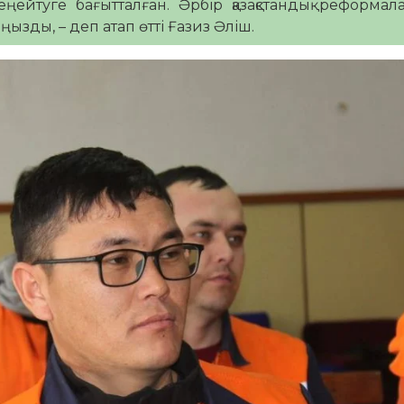
еңейтуге бағытталған. Әрбір қазақстандық реформа
ңызды, – деп атап өтті Ғазиз Әліш.